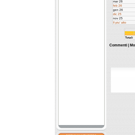
mar 26
feb 26
gen 26
dic 25
nov 25
Il piu' alto
Totali
Commenti |
Mos