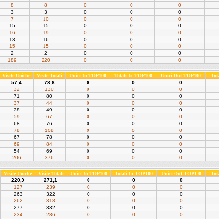
8
8
0
0
0
3
3
0
0
0
7
10
0
0
0
15
15
0
0
0
16
19
0
0
0
13
16
0
0
0
15
15
0
0
0
2
2
0
0
0
189
220
0
0
0
Visite Uniche
Visite Totali
Unici In TOP100
Totali In TOP100
Unici Out TOP100
Tot
57,4
78,6
0
0
0
32
130
0
0
0
71
80
0
0
0
37
44
0
0
0
38
49
0
0
0
59
67
0
0
0
68
76
0
0
0
79
109
0
0
0
67
78
0
0
0
69
84
0
0
0
54
69
0
0
0
206
376
0
0
0
Visite Uniche
Visite Totali
Unici In TOP100
Totali In TOP100
Unici Out TOP100
Tot
220,9
271,1
0
0
0
127
239
0
0
0
263
322
0
0
0
262
318
0
0
0
277
332
0
0
0
234
286
0
0
0