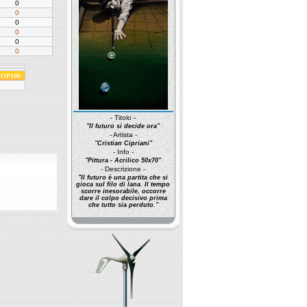
0
0
0
0
0
0
 TOP100
- Titolo -
"Il futuro si decide ora"
- Artista -
"Cristian Cipriani"
- Info -
"Pittura - Acrilico 50x70"
- Descrizione -
"Il futuro è una partita che si
gioca sul filo di lana. Il tempo
scorre inesorabile, occorre
dare il colpo decisivo prima
che tutto sia perduto."