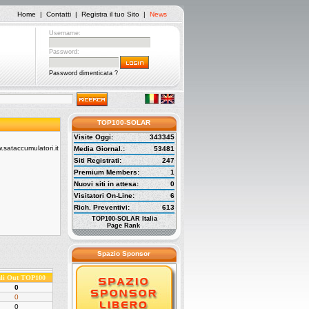
Home
|
Contatti
|
Registra il tuo Sito
|
News
Username:
Password:
Password dimenticata ?
TOP100-SOLAR
Visite Oggi:
343345
Media Giornal.:
53481
Siti Registrati:
247
Premium Members:
1
Nuovi siti in attesa:
0
Visitatori On-Line:
6
Rich. Preventivi:
613
TOP100-SOLAR Italia
Page Rank
Spazio Sponsor
ali Out TOP100
0
0
0