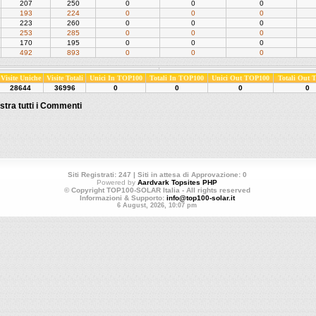
207
250
0
0
0
193
224
0
0
0
223
260
0
0
0
253
285
0
0
0
170
195
0
0
0
492
893
0
0
0
Visite Uniche
Visite Totali
Unici In TOP100
Totali In TOP100
Unici Out TOP100
Totali Out
28644
36996
0
0
0
0
tra tutti i Commenti
Siti Registrati: 247 | Siti in attesa di Approvazione: 0
Powered by
Aardvark Topsites PHP
© Copyright TOP100-SOLAR Italia - All rights reserved
Informazioni & Supporto:
info@top100-solar.it
6 August, 2026, 10:07 pm