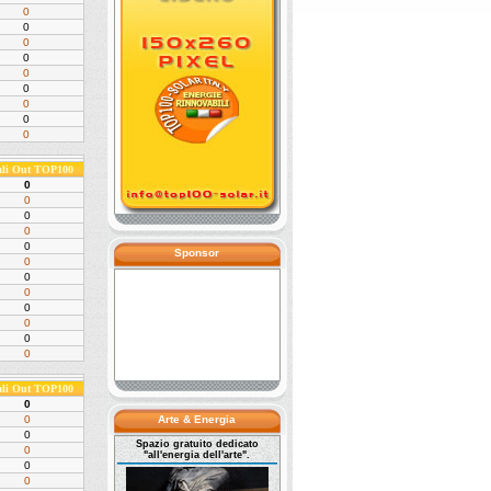
0
0
0
0
0
0
0
0
0
ali Out TOP100
0
0
0
0
0
Sponsor
0
0
0
0
0
0
0
ali Out TOP100
0
0
Arte & Energia
0
Spazio gratuito dedicato
0
"all'energia dell'arte".
0
0