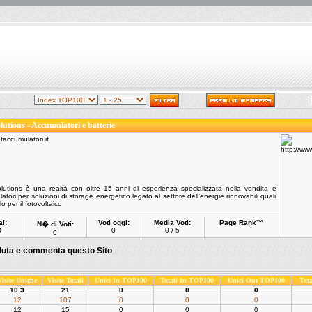
utions - Accumulatori e batterie
utions è una realtà con oltre 15 anni di esperienza specializzata nella vendita e
atori per soluzioni di storage energetico legato al settore dell’energie rinnovabili quali
o per il fotovoltaico
al:
Voti oggi:
Media Voti:
Page Rank™
N� di Voti:
3
0
0 / 5
0
luta e commenta questo Sito
Visite Uniche
Visite Totali
Unici In TOP100
Totali In TOP100
Unici Out TOP100
Tot
10,3
21
0
0
0
12
107
0
0
0
12
15
0
0
0