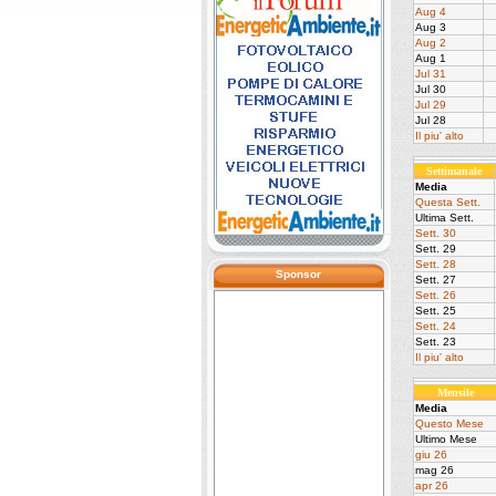
Aug 4
Aug 3
Aug 2
Aug 1
Jul 31
Jul 30
Jul 29
Jul 28
Il piu' alto
Settimanale
Media
Questa Sett.
Ultima Sett.
Sett. 30
Sett. 29
Sett. 28
Sponsor
Sett. 27
Sett. 26
Sett. 25
Sett. 24
Sett. 23
Il piu' alto
Mensile
Media
Questo Mese
Ultimo Mese
giu 26
mag 26
apr 26