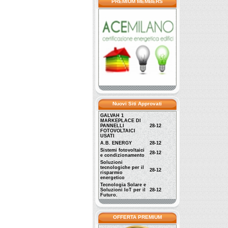
PREMIUM MEMBERS
Nuovi Siti Approvati
GALVAH 1
MARKEPLACE DI
PANNELLI
28-12
FOTOVOLTAICI
USATI
A.B. ENERGY
28-12
Sistemi fotovoltaici
28-12
e condizionamento
Soluzioni
tecnologiche per il
28-12
risparmio
energetico
Tecnologia Solare e
Soluzioni IoT per il
28-12
Futuro.
OFFERTA PREMIUM