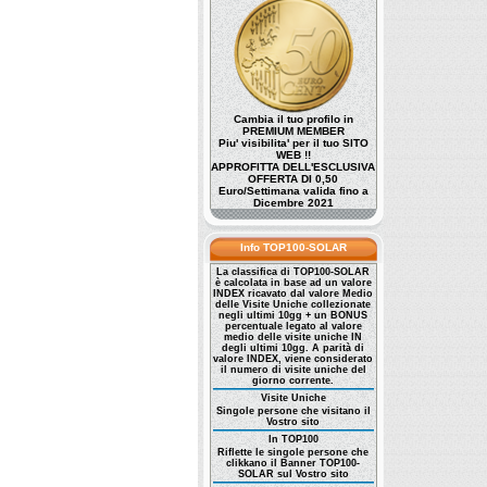
Cambia il tuo profilo in
PREMIUM MEMBER
Piu' visibilita' per il tuo SITO
WEB !!
APPROFITTA DELL'ESCLUSIVA
OFFERTA DI 0,50
Euro/Settimana valida fino a
Dicembre 2021
Info TOP100-SOLAR
La classifica di TOP100-SOLAR
è calcolata in base ad un valore
INDEX ricavato dal valore Medio
delle Visite Uniche collezionate
negli ultimi 10gg + un BONUS
percentuale legato al valore
medio delle visite uniche IN
degli ultimi 10gg. A parità di
valore INDEX, viene considerato
il numero di visite uniche del
giorno corrente.
Visite Uniche
Singole persone che visitano il
Vostro sito
In TOP100
Riflette le singole persone che
clikkano il Banner TOP100-
SOLAR sul Vostro sito