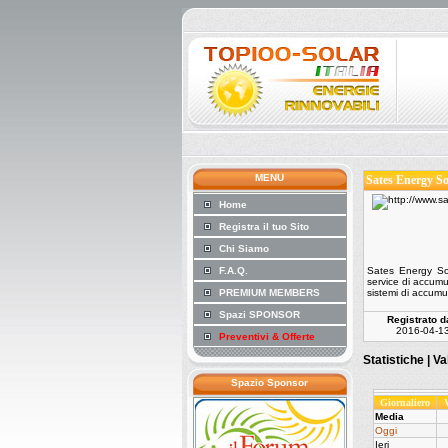
MENU
Sates Energy Sol
Home
Registra il tuo Sito
Chi Siamo
F.A.Q.
Sates Energy Sol
service di accumul
PREMIUM MEMBERS
sistemi di accumul
Spazi SPONSOR
Registrato d
2016-04-1
Preventivi & Offerte
Statistiche |
Va
Spazio Sponsor
Giornaliero
Media
Oggi
Ieri