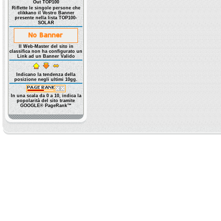
Out TOP100
Riflette le singole persone che
clikkano il Vostro Banner
presente nella lista TOP100-
SOLAR
Il Web-Master del sito in
classifica non ha configurato un
Link ad un Banner Valido
Indicano la tendenza della
posizione negli ultimi 10gg.
In una scala da 0 a 10, indica la
popolarità del sito tramite
GOOGLE® PageRank™