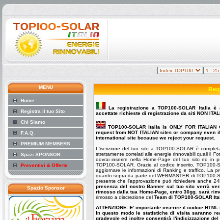
MENU
Reg
Home
La registrazione a TOP100-SOLAR Italia è 
Registra il tuo Sito
accettate richieste di registrazione da siti NON ITAL
Chi Siamo
TOP100-SOLAR Italia is ONLY FOR ITALIAN 
request from NOT ITALIAN sites or company even if 
F.A.Q.
international site because we reject your request.
PREMIUM MEMBERS
L'iscrizione del tuo sito a TOP100-SOLAR è complet
strettamente correlati alle energie rinnovabili quali il
Spazi SPONSOR
dovrai inserire nella Home-Page del tuo sito ed in p
TOP100-SOLAR. Grazie al codice inserito, TOP100-SOLA
Preventivi & Offerte
aggiornare le informazioni di Ranking e traffico. La pr
quanto sopra da parte del WEBMASTER di TOP100-SOLA
presente che l'approvazione può richiedere anche 24h.
presenza del nostro Banner sul tuo sito verrà veri
Spazio Sponsor
rimosso dalla tua Home-Page, entro 30gg. sarà ri
rimosso a discrezione del
Team di TOP100-SOLAR Ital
ATTENZIONE: E' importante inserire il codice HTML si
In questo modo le statistiche di visita saranno re
gradevole ed inoltre consentirà l'indicizzazione del