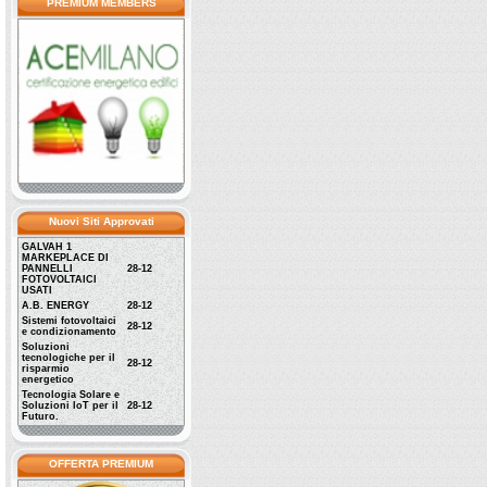
PREMIUM MEMBERS
Nuovi Siti Approvati
GALVAH 1
MARKEPLACE DI
PANNELLI
28-12
FOTOVOLTAICI
USATI
A.B. ENERGY
28-12
Sistemi fotovoltaici
28-12
e condizionamento
Soluzioni
tecnologiche per il
28-12
risparmio
energetico
Tecnologia Solare e
Soluzioni IoT per il
28-12
Futuro.
OFFERTA PREMIUM