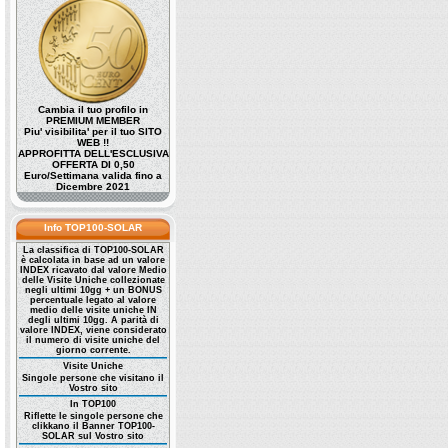
Cambia il tuo profilo in
PREMIUM MEMBER
Piu' visibilita' per il tuo SITO
WEB !!
APPROFITTA DELL'ESCLUSIVA
OFFERTA DI 0,50
Euro/Settimana valida fino a
Dicembre 2021
Info TOP100-SOLAR
La classifica di TOP100-SOLAR
è calcolata in base ad un valore
INDEX ricavato dal valore Medio
delle Visite Uniche collezionate
negli ultimi 10gg + un BONUS
percentuale legato al valore
medio delle visite uniche IN
degli ultimi 10gg. A parità di
valore INDEX, viene considerato
il numero di visite uniche del
giorno corrente.
Visite Uniche
Singole persone che visitano il
Vostro sito
In TOP100
Riflette le singole persone che
clikkano il Banner TOP100-
SOLAR sul Vostro sito