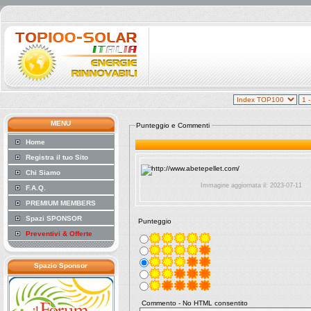
MENU
Punteggio e Commenti
Home
Registra il tuo Sito
Chi Siamo
Immagine aggiornata il: 2023-07-11
F.A.Q.
PREMIUM MEMBERS
Spazi SPONSOR
Punteggio
Preventivi & Offerte
Spazio Sponsor
Commento - No HTML consentito