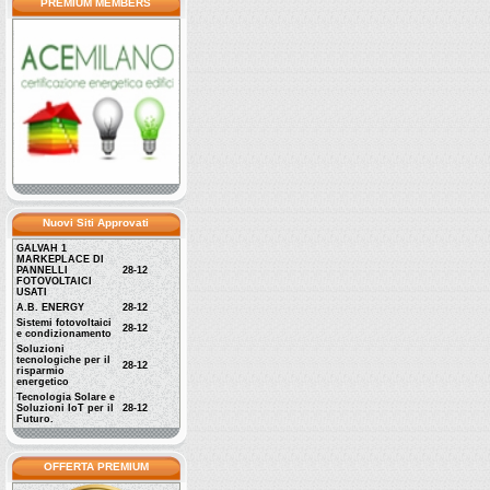
PREMIUM MEMBERS
Nuovi Siti Approvati
GALVAH 1
MARKEPLACE DI
PANNELLI
28-12
FOTOVOLTAICI
USATI
A.B. ENERGY
28-12
Sistemi fotovoltaici
28-12
e condizionamento
Soluzioni
tecnologiche per il
28-12
risparmio
energetico
Tecnologia Solare e
Soluzioni IoT per il
28-12
Futuro.
OFFERTA PREMIUM