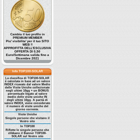
Cambia il tuo profilo in
PREMIUM MEMBER
Piu' visibilita' per il tuo SITO
WEB !!
APPROFITTA DELL'ESCLUSIVA
OFFERTA DI 0,50
Euro/Settimana valida fino a
Dicembre 2021
Info TOP100-SOLAR
La classifica di TOP100-SOLAR
è calcolata in base ad un valore
INDEX ricavato dal valore Medio
delle Visite Uniche collezionate
negli ultimi 10gg + un BONUS
percentuale legato al valore
medio delle visite uniche IN
degli ultimi 10gg. A parità di
valore INDEX, viene considerato
il numero di visite uniche del
giorno corrente.
Visite Uniche
Singole persone che visitano il
Vostro sito
In TOP100
Riflette le singole persone che
clikkano il Banner TOP100-
SOLAR sul Vostro sito