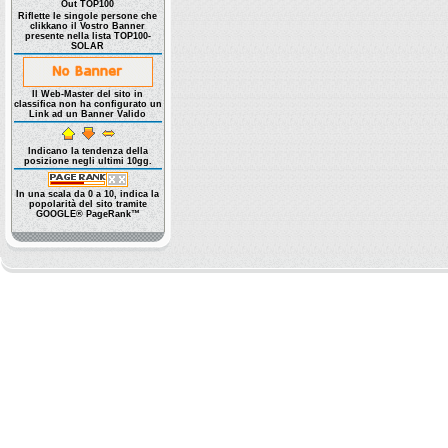
Out TOP100
Riflette le singole persone che
clikkano il Vostro Banner
presente nella lista TOP100-
SOLAR
Il Web-Master del sito in
classifica non ha configurato un
Link ad un Banner Valido
Indicano la tendenza della
posizione negli ultimi 10gg.
In una scala da 0 a 10, indica la
popolarità del sito tramite
GOOGLE® PageRank™