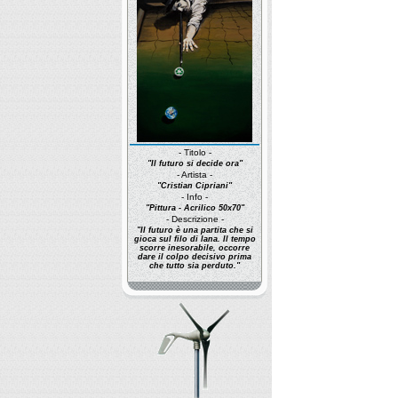
- Titolo -
"Il futuro si decide ora"
- Artista -
"Cristian Cipriani"
- Info -
"Pittura - Acrilico 50x70"
- Descrizione -
"Il futuro è una partita che si
gioca sul filo di lana. Il tempo
scorre inesorabile, occorre
dare il colpo decisivo prima
che tutto sia perduto."