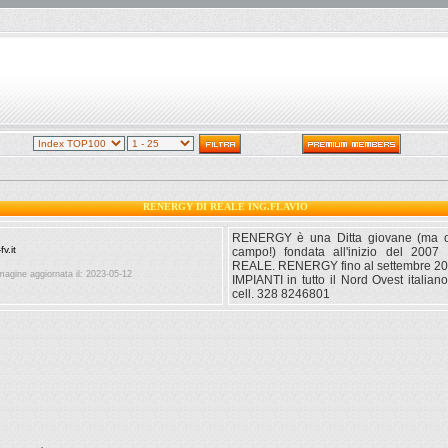
RENERGY DI REALE ING.FLAVIO
RENERGY è una Ditta giovane (ma o
campo!) fondata all'inizio del 2007
REALE. RENERGY fino al settembre 200
agine aggiornata il: 2023-05-12
IMPIANTI in tutto il Nord Ovest italian
cell. 328 8246801