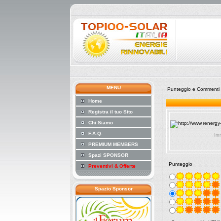
MENU
Punteggio e Commenti
Home
Registra il tuo Sito
Chi Siamo
F.A.Q.
Imm
PREMIUM MEMBERS
Spazi SPONSOR
Punteggio
Preventivi & Offerte
Spazio Sponsor