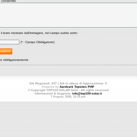
consentito
 il testo mostrato dall'immagine, nel campo subito sotto:
(* - Campo Obbligatorio)
re obbligatoriamente
Siti Registrati: 247 | Siti in attesa di Approvazione: 0
Powered by
Aardvark Topsites PHP
© Copyright TOP100-SOLAR Italia - All rights reserved
Informazioni & Supporto:
info@top100-solar.it
7 August, 2026, 12:33 pm