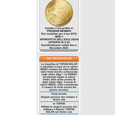
Cambia il tuo profilo in
PREMIUM MEMBER
Piu' visibilita' per il tuo SITO
WEB !!
APPROFITTA DELL'ESCLUSIVA
OFFERTA DI 0,50
Euro/Settimana valida fino a
Dicembre 2021
Info TOP100-SOLAR
La classifica di TOP100-SOLAR
è calcolata in base ad un valore
INDEX ricavato dal valore Medio
delle Visite Uniche collezionate
negli ultimi 10gg + un BONUS
percentuale legato al valore
medio delle visite uniche IN
degli ultimi 10gg. A parità di
valore INDEX, viene considerato
il numero di visite uniche del
giorno corrente.
Visite Uniche
Singole persone che visitano il
Vostro sito
In TOP100
Riflette le singole persone che
clikkano il Banner TOP100-
SOLAR sul Vostro sito