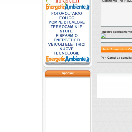
Commento - No HTML 
Inserire correttamente
(*) = Campi da compila
Sponsor