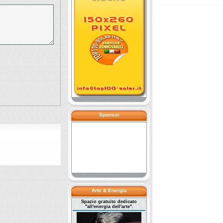
Sponsor
Arte & Energia
Spazio gratuito dedicato
"all'energia dell'arte".