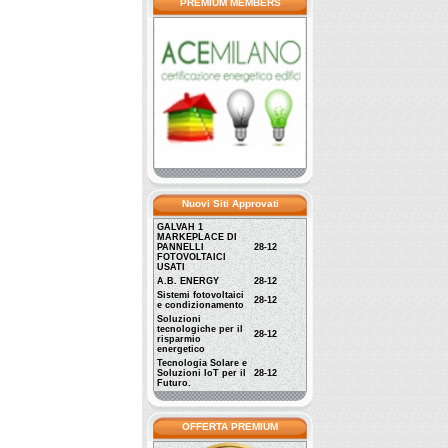
PREMIUM MEMBERS
Nuovi Siti Approvati
GALVAH 1
MARKEPLACE DI
PANNELLI
28-12
FOTOVOLTAICI
USATI
A.B. ENERGY
28-12
Sistemi fotovoltaici
28-12
e condizionamento
Soluzioni
tecnologiche per il
28-12
risparmio
energetico
Tecnologia Solare e
Soluzioni IoT per il
28-12
Futuro.
OFFERTA PREMIUM