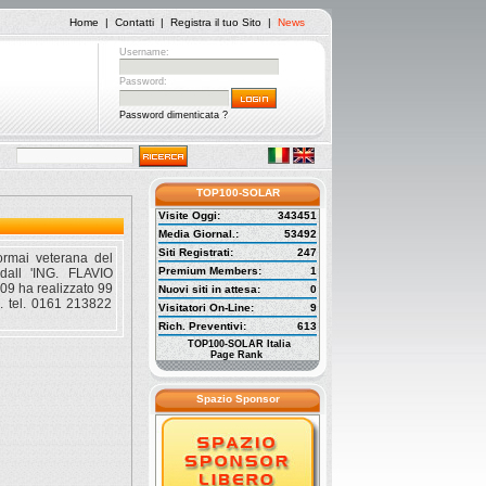
Home
|
Contatti
|
Registra il tuo Sito
|
News
Username:
Password:
Password dimenticata ?
TOP100-SOLAR
Visite Oggi:
343451
Media Giornal.:
53492
Siti Registrati:
247
rmai veterana del
Premium Members:
1
 dall 'ING. FLAVIO
9 ha realizzato 99
Nuovi siti in attesa:
0
o. tel. 0161 213822
Visitatori On-Line:
9
Rich. Preventivi:
613
TOP100-SOLAR Italia
Page Rank
Spazio Sponsor