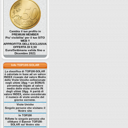
Cambia il tuo profilo in
PREMIUM MEMBER
Piu' visibilita' per il tuo SITO
WEB !!
APPROFITTA DELL'ESCLUSIVA
OFFERTA DI 0,50
Euro/Settimana valida fino a
Dicembre 2021
Info TOP100-SOLAR
La classifica di TOP100-SOLAR
è calcolata in base ad un valore
INDEX ricavato dal valore Medio
delle Visite Uniche collezionate
negli ultimi 10gg + un BONUS
percentuale legato al valore
medio delle visite uniche IN
degli ultimi 10gg. A parità di
valore INDEX, viene considerato
il numero di visite uniche del
giorno corrente.
Visite Uniche
Singole persone che visitano il
Vostro sito
In TOP100
Riflette le singole persone che
clikkano il Banner TOP100-
SOLAR sul Vostro sito