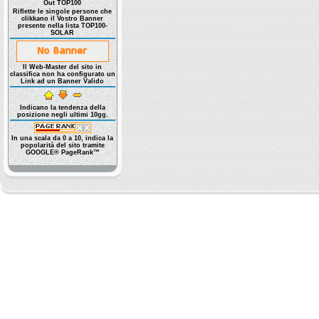
Out TOP100
Riflette le singole persone che
clikkano il Vostro Banner
presente nella lista TOP100-
SOLAR
Il Web-Master del sito in
classifica non ha configurato un
Link ad un Banner Valido
Indicano la tendenza della
posizione negli ultimi 10gg.
In una scala da 0 a 10, indica la
popolarità del sito tramite
GOOGLE® PageRank™