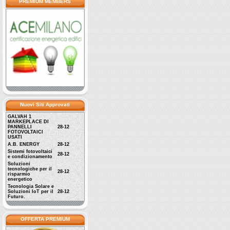
PREMIUM MEMBERS
Nuovi Siti Approvati
GALVAH 1
MARKEPLACE DI
PANNELLI
28-12
FOTOVOLTAICI
USATI
A.B. ENERGY
28-12
Sistemi fotovoltaici
28-12
e condizionamento
Soluzioni
tecnologiche per il
28-12
risparmio
energetico
Tecnologia Solare e
Soluzioni IoT per il
28-12
Futuro.
OFFERTA PREMIUM