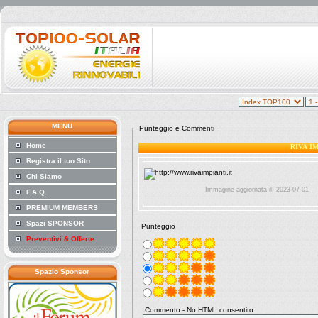
MENU
Punteggio e Commenti
Home
RIVA IM
Registra il tuo Sito
Chi Siamo
Immagine aggiornata il: 2023-07-01
F.A.Q.
PREMIUM MEMBERS
Spazi SPONSOR
Punteggio
Preventivi & Offerte
Spazio Sponsor
Commento - No HTML consentito