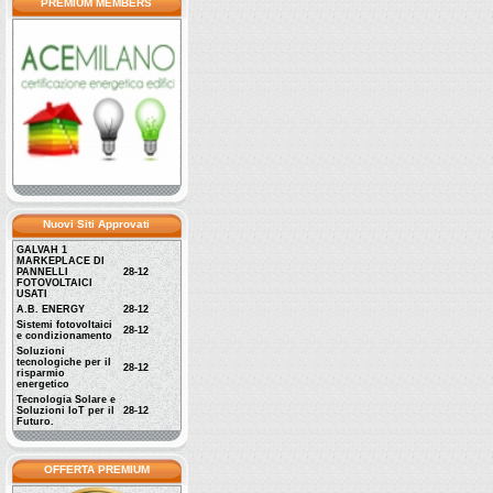
PREMIUM MEMBERS
Nuovi Siti Approvati
GALVAH 1
MARKEPLACE DI
PANNELLI
28-12
FOTOVOLTAICI
USATI
A.B. ENERGY
28-12
Sistemi fotovoltaici
28-12
e condizionamento
Soluzioni
tecnologiche per il
28-12
risparmio
energetico
Tecnologia Solare e
Soluzioni IoT per il
28-12
Futuro.
OFFERTA PREMIUM