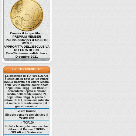
Cambia il tuo profilo in
PREMIUM MEMBER
Piu' visibilita' per il tuo SITO
WEB !!
APPROFITTA DELL'ESCLUSIVA
OFFERTA DI 0,50
Euro/Settimana valida fino a
Dicembre 2021
Info TOP100-SOLAR
La classifica di TOP100-SOLAR
è calcolata in base ad un valore
INDEX ricavato dal valore Medio
delle Visite Uniche collezionate
negli ultimi 10gg + un BONUS
percentuale legato al valore
medio delle visite uniche IN
degli ultimi 10gg. A parità di
valore INDEX, viene considerato
il numero di visite uniche del
giorno corrente.
Visite Uniche
Singole persone che visitano il
Vostro sito
In TOP100
Riflette le singole persone che
clikkano il Banner TOP100-
SOLAR sul Vostro sito