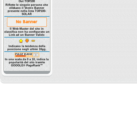
Out TOP100
Riflette le singole persone che
clikkano il Vostro Banner
presente nella lista TOP100-
SOLAR
Il Web-Master del sito in
classifica non ha configurato un
Link ad un Banner Valido
Indicano la tendenza della
posizione negli ultimi 10gg.
In una scala da 0 a 10, indica la
popolarità del sito tramite
GOOGLE® PageRank™