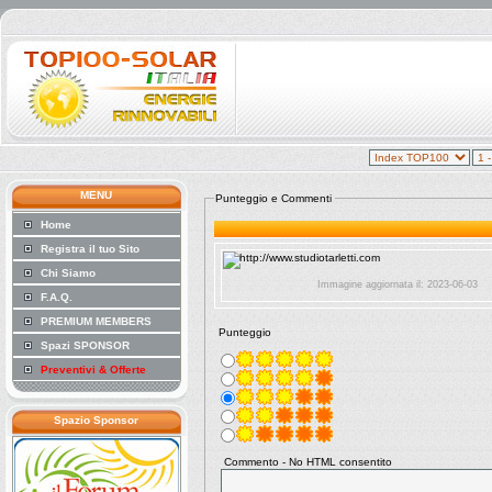
MENU
Punteggio e Commenti
Home
Registra il tuo Sito
Chi Siamo
Immagine aggiornata il: 2023-06-03
F.A.Q.
PREMIUM MEMBERS
Punteggio
Spazi SPONSOR
Preventivi & Offerte
Spazio Sponsor
Commento - No HTML consentito