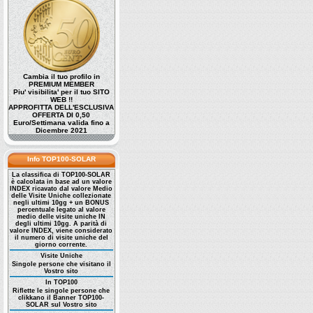
Cambia il tuo profilo in
PREMIUM MEMBER
Piu' visibilita' per il tuo SITO
WEB !!
APPROFITTA DELL'ESCLUSIVA
OFFERTA DI 0,50
Euro/Settimana valida fino a
Dicembre 2021
Info TOP100-SOLAR
La classifica di TOP100-SOLAR
è calcolata in base ad un valore
INDEX ricavato dal valore Medio
delle Visite Uniche collezionate
negli ultimi 10gg + un BONUS
percentuale legato al valore
medio delle visite uniche IN
degli ultimi 10gg. A parità di
valore INDEX, viene considerato
il numero di visite uniche del
giorno corrente.
Visite Uniche
Singole persone che visitano il
Vostro sito
In TOP100
Riflette le singole persone che
clikkano il Banner TOP100-
SOLAR sul Vostro sito