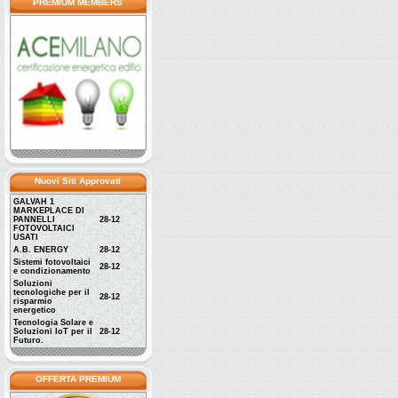
PREMIUM MEMBERS
Nuovi Siti Approvati
GALVAH 1
MARKEPLACE DI
PANNELLI
28-12
FOTOVOLTAICI
USATI
A.B. ENERGY
28-12
Sistemi fotovoltaici
28-12
e condizionamento
Soluzioni
tecnologiche per il
28-12
risparmio
energetico
Tecnologia Solare e
Soluzioni IoT per il
28-12
Futuro.
OFFERTA PREMIUM