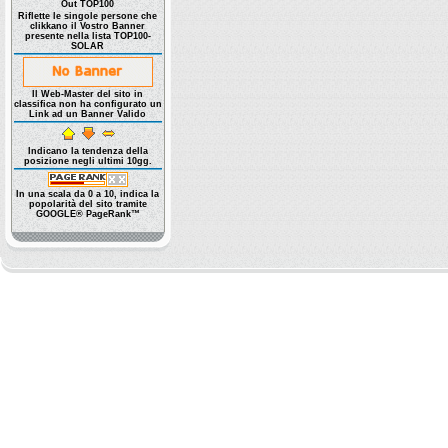
Out TOP100
Riflette le singole persone che
clikkano il Vostro Banner
presente nella lista TOP100-
SOLAR
Il Web-Master del sito in
classifica non ha configurato un
Link ad un Banner Valido
Indicano la tendenza della
posizione negli ultimi 10gg.
In una scala da 0 a 10, indica la
popolarità del sito tramite
GOOGLE® PageRank™