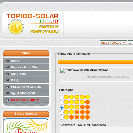
MENU
Punteggio e Commenti
Home
Registra il tuo Sito
Chi Siamo
Immagine aggiornata il: 2023-05-20
F.A.Q.
PREMIUM MEMBERS
Punteggio
Spazi SPONSOR
Preventivi & Offerte
Spazio Sponsor
Commento - No HTML consentito