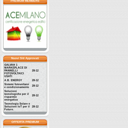
PREMIUM MEMBERS
Nuovi Siti Approvati
GALVAH 1
MARKEPLACE DI
PANNELLI
28-12
FOTOVOLTAICI
USATI
A.B. ENERGY
28-12
Sistemi fotovoltaici
28-12
e condizionamento
Soluzioni
tecnologiche per il
28-12
risparmio
energetico
Tecnologia Solare e
Soluzioni IoT per il
28-12
Futuro.
OFFERTA PREMIUM