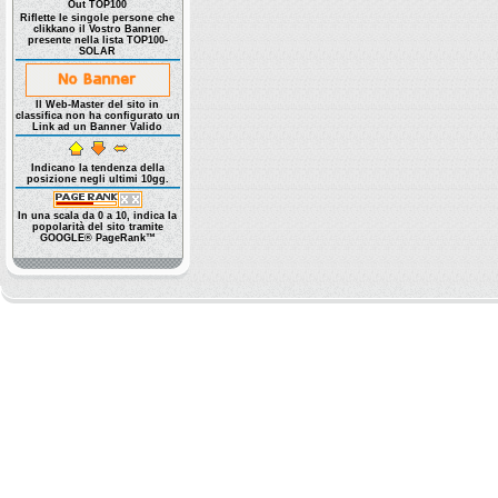
Out TOP100
Riflette le singole persone che
clikkano il Vostro Banner
presente nella lista TOP100-
SOLAR
Il Web-Master del sito in
classifica non ha configurato un
Link ad un Banner Valido
Indicano la tendenza della
posizione negli ultimi 10gg.
In una scala da 0 a 10, indica la
popolarità del sito tramite
GOOGLE® PageRank™