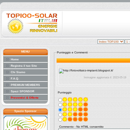
MENU
Punteggio e Commenti
Home
Registra il tuo Sito
Chi Siamo
Immagine aggiornata il: 2023-05-19
F.A.Q.
PREMIUM MEMBERS
Spazi SPONSOR
Punteggio
Preventivi & Offerte
Spazio Sponsor
Commento - No HTML consentito