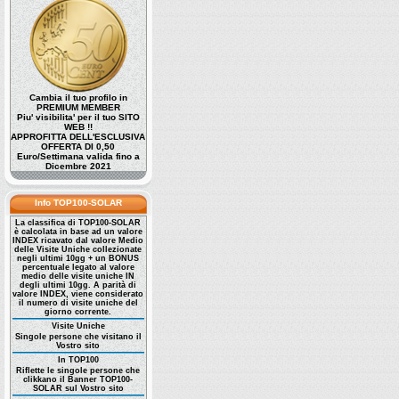
Cambia il tuo profilo in
PREMIUM MEMBER
Piu' visibilita' per il tuo SITO
WEB !!
APPROFITTA DELL'ESCLUSIVA
OFFERTA DI 0,50
Euro/Settimana valida fino a
Dicembre 2021
Info TOP100-SOLAR
La classifica di TOP100-SOLAR
è calcolata in base ad un valore
INDEX ricavato dal valore Medio
delle Visite Uniche collezionate
negli ultimi 10gg + un BONUS
percentuale legato al valore
medio delle visite uniche IN
degli ultimi 10gg. A parità di
valore INDEX, viene considerato
il numero di visite uniche del
giorno corrente.
Visite Uniche
Singole persone che visitano il
Vostro sito
In TOP100
Riflette le singole persone che
clikkano il Banner TOP100-
SOLAR sul Vostro sito