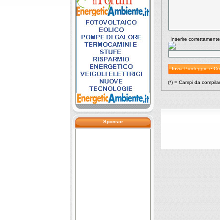
Inserire correttamente
(*) = Campi da compila
Sponsor