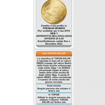
Cambia il tuo profilo in
PREMIUM MEMBER
Piu' visibilita' per il tuo SITO
WEB !!
APPROFITTA DELL'ESCLUSIVA
OFFERTA DI 0,50
Euro/Settimana valida fino a
Dicembre 2021
Info TOP100-SOLAR
La classifica di TOP100-SOLAR
è calcolata in base ad un valore
INDEX ricavato dal valore Medio
delle Visite Uniche collezionate
negli ultimi 10gg + un BONUS
percentuale legato al valore
medio delle visite uniche IN
degli ultimi 10gg. A parità di
valore INDEX, viene considerato
il numero di visite uniche del
giorno corrente.
Visite Uniche
Singole persone che visitano il
Vostro sito
In TOP100
Riflette le singole persone che
clikkano il Banner TOP100-
SOLAR sul Vostro sito