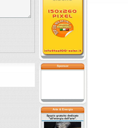
Sponsor
Arte & Energia
Spazio gratuito dedicato
"all'energia dell'arte".