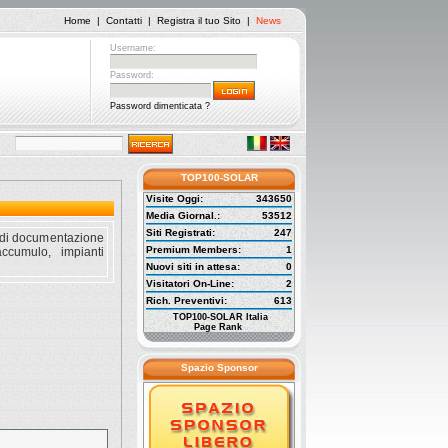
Home
|
Contatti
|
Registra il tuo Sito
|
News
Username:
Password:
Password dimenticata ?
TOP100-SOLAR
Visite Oggi:
343650
Media Giornal.:
53512
Siti Registrati:
247
ti di documentazione
Premium Members:
1
ccumulo, impianti
Nuovi siti in attesa:
0
Visitatori On-Line:
2
Rich. Preventivi:
613
TOP100-SOLAR Italia
Page Rank
Spazio Sponsor