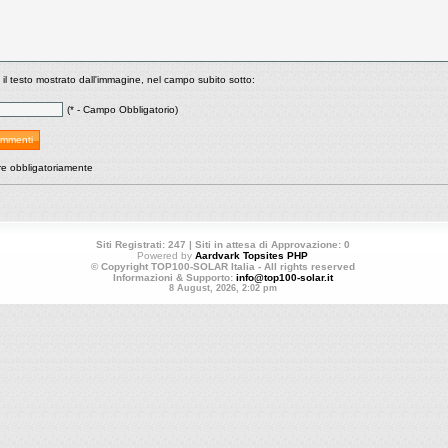
 il testo mostrato dall'immagine, nel campo subito sotto:
(* - Campo Obbligatorio)
re obbligatoriamente
Siti Registrati: 247 | Siti in attesa di Approvazione: 0
Powered by
Aardvark Topsites PHP
© Copyright TOP100-SOLAR Italia - All rights reserved
Informazioni & Supporto:
info@top100-solar.it
8 August, 2026, 2:02 pm