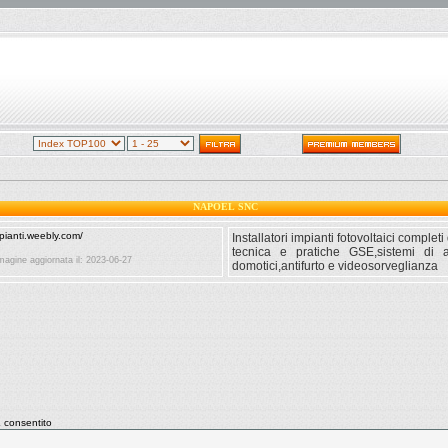
NAPOEL SNC
Installatori impianti fotovoltaici comple
tecnica e pratiche GSE,sistemi di a
agine aggiornata il: 2023-06-27
domotici,antifurto e videosorveglianza
consentito