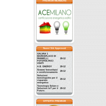
PREMIUM MEMBERS
Nuovi Siti Approvati
GALVAH 1
MARKEPLACE DI
PANNELLI
28-12
FOTOVOLTAICI
USATI
A.B. ENERGY
28-12
Sistemi fotovoltaici
28-12
e condizionamento
Soluzioni
tecnologiche per il
28-12
risparmio
energetico
Tecnologia Solare e
Soluzioni IoT per il
28-12
Futuro.
OFFERTA PREMIUM