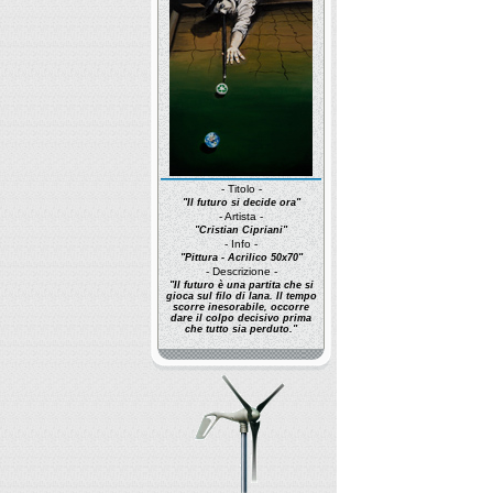
- Titolo -
"Il futuro si decide ora"
- Artista -
"Cristian Cipriani"
- Info -
"Pittura - Acrilico 50x70"
- Descrizione -
"Il futuro è una partita che si
gioca sul filo di lana. Il tempo
scorre inesorabile, occorre
dare il colpo decisivo prima
che tutto sia perduto."