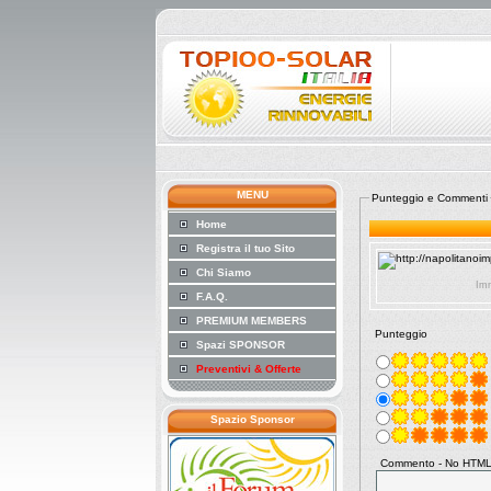
MENU
Punteggio e Commenti
Home
Registra il tuo Sito
Chi Siamo
Imm
F.A.Q.
PREMIUM MEMBERS
Punteggio
Spazi SPONSOR
Preventivi & Offerte
Spazio Sponsor
Commento - No HTML 