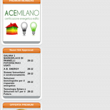
PREMIUM MEMBERS
Nuovi Siti Approvati
GALVAH 1
MARKEPLACE DI
PANNELLI
28-12
FOTOVOLTAICI
USATI
A.B. ENERGY
28-12
Sistemi fotovoltaici
28-12
e condizionamento
Soluzioni
tecnologiche per il
28-12
risparmio
energetico
Tecnologia Solare e
Soluzioni IoT per il
28-12
Futuro.
OFFERTA PREMIUM