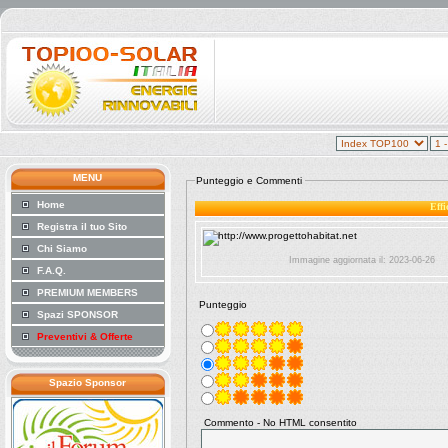
MENU
Punteggio e Commenti
Home
Effi
Registra il tuo Sito
Chi Siamo
Immagine aggiornata il: 2023-06-26
F.A.Q.
PREMIUM MEMBERS
Punteggio
Spazi SPONSOR
Preventivi & Offerte
Spazio Sponsor
Commento - No HTML consentito