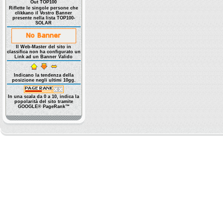
Out TOP100
Riflette le singole persone che
clikkano il Vostro Banner
presente nella lista TOP100-
SOLAR
Il Web-Master del sito in
classifica non ha configurato un
Link ad un Banner Valido
Indicano la tendenza della
posizione negli ultimi 10gg.
In una scala da 0 a 10, indica la
popolarità del sito tramite
GOOGLE® PageRank™