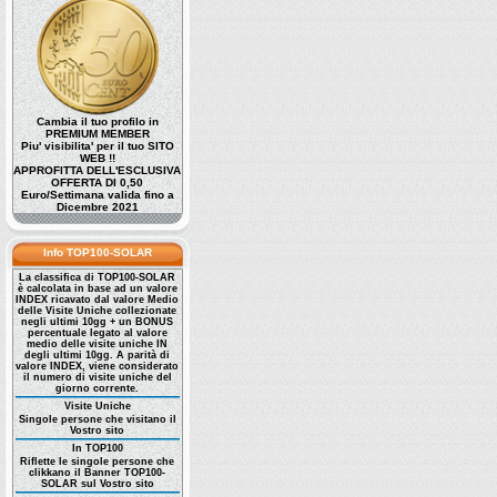
Cambia il tuo profilo in
PREMIUM MEMBER
Piu' visibilita' per il tuo SITO
WEB !!
APPROFITTA DELL'ESCLUSIVA
OFFERTA DI 0,50
Euro/Settimana valida fino a
Dicembre 2021
Info TOP100-SOLAR
La classifica di TOP100-SOLAR
è calcolata in base ad un valore
INDEX ricavato dal valore Medio
delle Visite Uniche collezionate
negli ultimi 10gg + un BONUS
percentuale legato al valore
medio delle visite uniche IN
degli ultimi 10gg. A parità di
valore INDEX, viene considerato
il numero di visite uniche del
giorno corrente.
Visite Uniche
Singole persone che visitano il
Vostro sito
In TOP100
Riflette le singole persone che
clikkano il Banner TOP100-
SOLAR sul Vostro sito