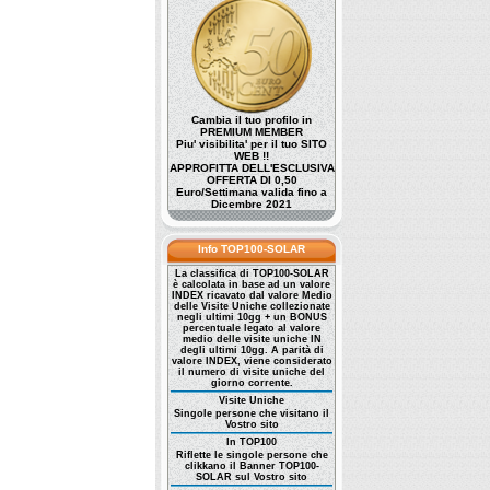
Cambia il tuo profilo in
PREMIUM MEMBER
Piu' visibilita' per il tuo SITO
WEB !!
APPROFITTA DELL'ESCLUSIVA
OFFERTA DI 0,50
Euro/Settimana valida fino a
Dicembre 2021
Info TOP100-SOLAR
La classifica di TOP100-SOLAR
è calcolata in base ad un valore
INDEX ricavato dal valore Medio
delle Visite Uniche collezionate
negli ultimi 10gg + un BONUS
percentuale legato al valore
medio delle visite uniche IN
degli ultimi 10gg. A parità di
valore INDEX, viene considerato
il numero di visite uniche del
giorno corrente.
Visite Uniche
Singole persone che visitano il
Vostro sito
In TOP100
Riflette le singole persone che
clikkano il Banner TOP100-
SOLAR sul Vostro sito