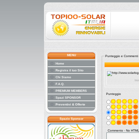
MENU
Punteggio e Commenti
Home
Registra il tuo Sito
Chi Siamo
Imm
F.A.Q.
PREMIUM MEMBERS
Punteggio
Spazi SPONSOR
Preventivi & Offerte
Spazio Sponsor
Commento - No HTML 