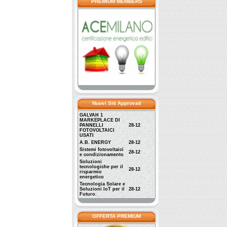
PREMIUM MEMBERS
Nuovi Siti Approvati
GALVAH 1
MARKEPLACE DI
PANNELLI
28-12
FOTOVOLTAICI
USATI
A.B. ENERGY
28-12
Sistemi fotovoltaici
28-12
e condizionamento
Soluzioni
tecnologiche per il
28-12
risparmio
energetico
Tecnologia Solare e
Soluzioni IoT per il
28-12
Futuro.
OFFERTA PREMIUM