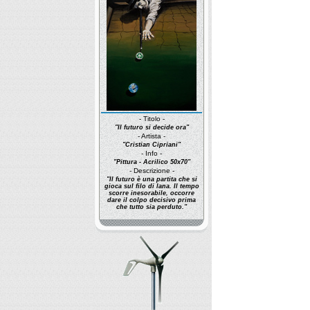
- Titolo -
"Il futuro si decide ora"
- Artista -
"Cristian Cipriani"
- Info -
"Pittura - Acrilico 50x70"
- Descrizione -
"Il futuro è una partita che si
gioca sul filo di lana. Il tempo
scorre inesorabile, occorre
dare il colpo decisivo prima
che tutto sia perduto."