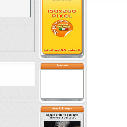
Sponsor
Arte & Energia
Spazio gratuito dedicato
"all'energia dell'arte".