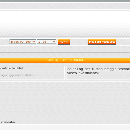
SolarLog – ITALIA ONLINE
Solar-Log per il monitoraggio fotovolt
vostro investimento!
agine aggiornata il: 2023-07-16
consentito