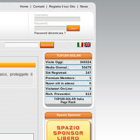
Home
|
Contatti
|
Registra il tuo Sito
|
News
Username:
Password:
Password dimenticata ?
TOP100-SOLAR
Visite Oggi:
343324
Media Giornal.:
53479
Siti Registrati:
247
aico, proteggete il
Premium Members:
1
Nuovi siti in attesa:
0
Visitatori On-Line:
3
Rich. Preventivi:
613
TOP100-SOLAR Italia
Page Rank
Spazio Sponsor