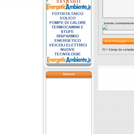
Inserire correttamente
(*) = Campi da compila
Sponsor