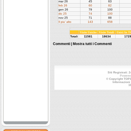
mar 26
45
63
feb 26
60
82
gen 26
79
100
dic 25
74
100
nov 25
71
88
Il piu' alto
143
658
Visite Uniche
Visite Totali
Unici In 
Totali
11581
18634
172
Commenti |
Mostra tutti i Commenti
Siti Registrati: 
Powere
© Copyright TOP10
Informazioni
1