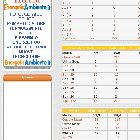
Aug 8
1
5
Aug 7
0
0
Aug 6
2
2
Aug 5
1
1
Aug 4
1
1
Aug 3
1
1
Aug 2
1
1
Aug 1
0
0
Il piu' alto
42
199
Settimanale
Visite Uniche
Visite Totali
Unici 
Media
7,9
30,8
Questa Sett.
3
204
Ultima Sett.
6
6
Sett. 31
4
4
Sett. 30
8
8
Sett. 29
10
12
Sponsor
Sett. 28
2
4
Sett. 27
5
8
Sett. 26
13
22
Sett. 25
13
16
Sett. 24
15
24
Il piu' alto
46
290
Mensile
Visite Uniche
Visite Totali
Unici 
Media
51,9
86,4
Questo Mese
13
214
Ultimo Mese
26
33
giu 26
50
72
mag 26
48
51
apr 26
53
61