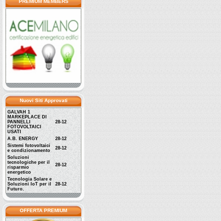
PREMIUM MEMBERS
Nuovi Siti Approvati
GALVAH 1
MARKEPLACE DI
PANNELLI
28-12
FOTOVOLTAICI
USATI
A.B. ENERGY
28-12
Sistemi fotovoltaici
28-12
e condizionamento
Soluzioni
tecnologiche per il
28-12
risparmio
energetico
Tecnologia Solare e
Soluzioni IoT per il
28-12
Futuro.
OFFERTA PREMIUM