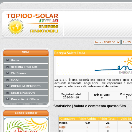
MENU
Energia Solare Italia
Home
Registra il tuo Sito
Chi Siamo
F.A.Q.
La E.S.I. è una società che opera nel campo delle ri
acquisita realmente, negli anni. Tale esperienza è m
PREMIUM MEMBERS
esigente, alla ricerca di professionisti del settor
Spazi SPONSOR
Registrato dal:
Voti oggi
N� di Voti:
2010-04-16
1
2
Preventivi & Offerte
Statistiche |
Valuta e commenta questo Sito
Spazio Sponsor
Giornaliero
Visite Uniche
Visite Totali
Unici I
Media
0,9
21
0
Oggi
2
199
Ieri
0
0