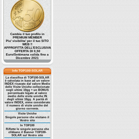
Cambia il tuo profilo in
PREMIUM MEMBER
Piu' visibilita' per il tuo SITO
WEB !!
APPROFITTA DELL'ESCLUSIVA
OFFERTA DI 0,50
Euro/Settimana valida fino a
Dicembre 2021
Info TOP100-SOLAR
La classifica di TOP100-SOLAR
è calcolata in base ad un valore
INDEX ricavato dal valore Medio
delle Visite Uniche collezionate
negli ultimi 10gg + un BONUS
percentuale legato al valore
medio delle visite uniche IN
degli ultimi 10gg. A parità di
valore INDEX, viene considerato
il numero di visite uniche del
giorno corrente.
Visite Uniche
Singole persone che visitano il
Vostro sito
In TOP100
Riflette le singole persone che
clikkano il Banner TOP100-
SOLAR sul Vostro sito