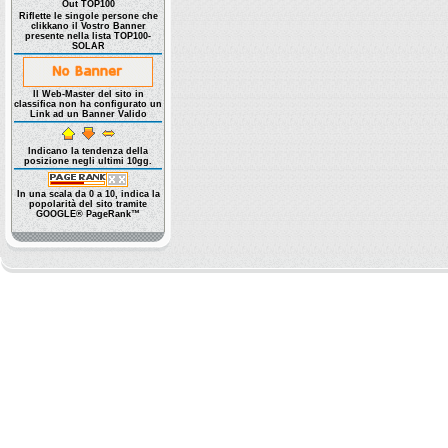
Out TOP100
Riflette le singole persone che
clikkano il Vostro Banner
presente nella lista TOP100-
SOLAR
Il Web-Master del sito in
classifica non ha configurato un
Link ad un Banner Valido
Indicano la tendenza della
posizione negli ultimi 10gg.
In una scala da 0 a 10, indica la
popolarità del sito tramite
GOOGLE® PageRank™