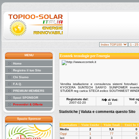
MENU
Econtek tecnologie per l'energia
Home
Registra il tuo Sito
Chi Siamo
F.A.Q.
Vendita istallazione e consulenza sistemi fotovltaic
KYOCERA SUNTECH SANYO SUNPOWER invert
PREMIUM MEMBERS
STUDER reg carica STECA eolico SOUTHWEST WI
Spazi SPONSOR
Registrato dal:
Voti og
N� di Voti:
2007-02-20
0
13
Preventivi & Offerte
Statistiche |
Valuta e commenta questo Sito
Spazio Sponsor
Giornaliero
Visite Uniche
Visite Totali
Unici In 
Media
2
9,8
0
Oggi
1
77
0
Ieri
3
3
0