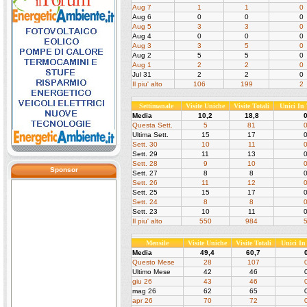
Aug 7
1
1
0
Aug 6
0
0
0
Aug 5
3
3
0
Aug 4
0
0
0
Aug 3
3
5
0
Aug 2
5
5
0
Aug 1
2
2
0
Jul 31
2
2
0
Il piu' alto
106
199
2
Settimanale
Visite Uniche
Visite Totali
Unici In
Media
10,2
18,8
Questa Sett.
5
81
Ultima Sett.
15
17
Sett. 30
10
11
Sett. 29
11
13
Sett. 28
9
10
Sponsor
Sett. 27
8
8
Sett. 26
11
12
Sett. 25
15
17
Sett. 24
8
8
Sett. 23
10
11
Il piu' alto
550
984
Mensile
Visite Uniche
Visite Totali
Unici I
Media
49,4
60,7
Questo Mese
28
107
Ultimo Mese
42
46
giu 26
43
46
mag 26
62
65
apr 26
70
72