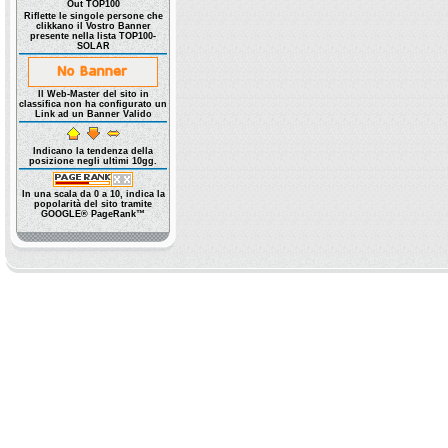
Out TOP100
Riflette le singole persone che
clikkano il Vostro Banner
presente nella lista TOP100-
SOLAR
Il Web-Master del sito in
classifica non ha configurato un
Link ad un Banner Valido
Indicano la tendenza della
posizione negli ultimi 10gg.
In una scala da 0 a 10, indica la
popolarità del sito tramite
GOOGLE® PageRank™