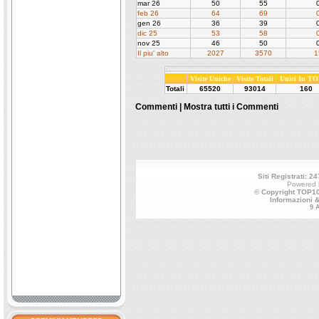
mar 26
50
55
feb 26
64
69
gen 26
36
39
dic 25
53
58
nov 25
46
50
Il piu' alto
2027
3570
1
Visite Uniche
Visite Totali
Unici In TO
Totali
65520
93014
160
Commenti |
Mostra tutti i Commenti
Siti Registrati: 24
Powered
© Copyright TOP100
Informazioni 
9 