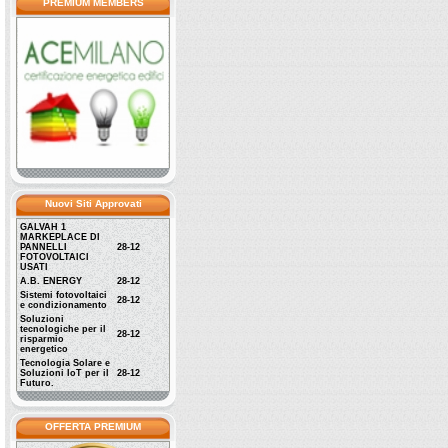
PREMIUM MEMBERS
Nuovi Siti Approvati
GALVAH 1
MARKEPLACE DI
PANNELLI
28-12
FOTOVOLTAICI
USATI
A.B. ENERGY
28-12
Sistemi fotovoltaici
28-12
e condizionamento
Soluzioni
tecnologiche per il
28-12
risparmio
energetico
Tecnologia Solare e
Soluzioni IoT per il
28-12
Futuro.
OFFERTA PREMIUM