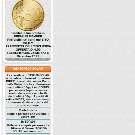
Cambia il tuo profilo in
PREMIUM MEMBER
Piu' visibilita' per il tuo SITO
WEB !!
APPROFITTA DELL'ESCLUSIVA
OFFERTA DI 0,50
Euro/Settimana valida fino a
Dicembre 2021
Info TOP100-SOLAR
La classifica di TOP100-SOLAR
è calcolata in base ad un valore
INDEX ricavato dal valore Medio
delle Visite Uniche collezionate
negli ultimi 10gg + un BONUS
percentuale legato al valore
medio delle visite uniche IN
degli ultimi 10gg. A parità di
valore INDEX, viene considerato
il numero di visite uniche del
giorno corrente.
Visite Uniche
Singole persone che visitano il
Vostro sito
In TOP100
Riflette le singole persone che
clikkano il Banner TOP100-
SOLAR sul Vostro sito