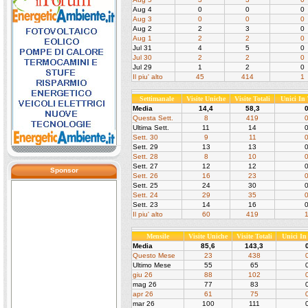
Aug 4
0
0
0
Aug 3
0
0
0
Aug 2
2
3
0
Aug 1
2
2
0
Jul 31
4
5
0
Jul 30
2
2
0
Jul 29
1
2
0
Il piu' alto
45
414
1
Settimanale
Visite Uniche
Visite Totali
Unici In
Media
14,4
58,3
Questa Sett.
8
419
Ultima Sett.
11
14
Sett. 30
9
11
Sett. 29
13
13
Sett. 28
8
10
Sett. 27
12
12
Sponsor
Sett. 26
16
23
Sett. 25
24
30
Sett. 24
29
35
Sett. 23
14
16
Il piu' alto
60
419
Mensile
Visite Uniche
Visite Totali
Unici I
Media
85,6
143,3
Questo Mese
23
438
Ultimo Mese
55
65
giu 26
88
102
mag 26
77
83
apr 26
61
75
mar 26
100
111