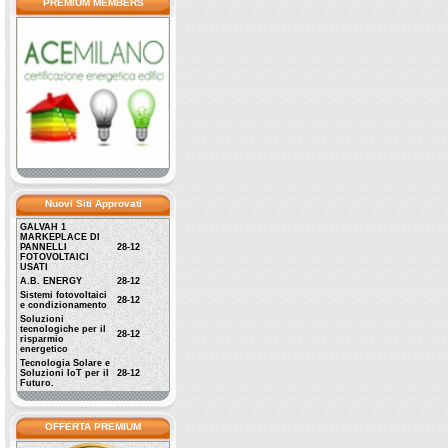
PREMIUM MEMBERS
Nuovi Siti Approvati
GALVAH 1
MARKEPLACE DI
PANNELLI
28-12
FOTOVOLTAICI
USATI
A.B. ENERGY
28-12
Sistemi fotovoltaici
28-12
e condizionamento
Soluzioni
tecnologiche per il
28-12
risparmio
energetico
Tecnologia Solare e
Soluzioni IoT per il
28-12
Futuro.
OFFERTA PREMIUM