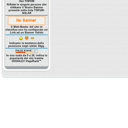
Out TOP100
Riflette le singole persone che
clikkano il Vostro Banner
presente nella lista TOP100-
SOLAR
Il Web-Master del sito in
classifica non ha configurato un
Link ad un Banner Valido
Indicano la tendenza della
posizione negli ultimi 10gg.
In una scala da 0 a 10, indica la
popolarità del sito tramite
GOOGLE® PageRank™