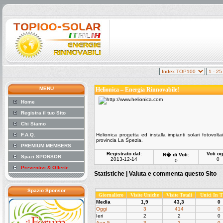
MENU
Helionica – Energia Rinnovabile!
Home
Registra il tuo Sito
Chi Siamo
F.A.Q.
Helionica progetta ed installa impianti solari fotovol
provincia La Spezia.
PREMIUM MEMBERS
Registrato dal:
Voti og
N� di Voti:
Spazi SPONSOR
2013-12-14
0
0
Preventivi & Offerte
Statistiche |
Valuta e commenta questo Sito
Spazio Sponsor
Giornaliero
Visite Uniche
Visite Totali
Unici In 
Media
1,9
43,3
0
Oggi
3
414
0
Ieri
2
2
0
Aug 5
3
3
0