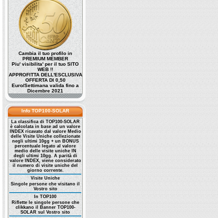
Cambia il tuo profilo in
PREMIUM MEMBER
Piu' visibilita' per il tuo SITO
WEB !!
APPROFITTA DELL'ESCLUSIVA
OFFERTA DI 0,50
Euro/Settimana valida fino a
Dicembre 2021
Info TOP100-SOLAR
La classifica di TOP100-SOLAR
è calcolata in base ad un valore
INDEX ricavato dal valore Medio
delle Visite Uniche collezionate
negli ultimi 10gg + un BONUS
percentuale legato al valore
medio delle visite uniche IN
degli ultimi 10gg. A parità di
valore INDEX, viene considerato
il numero di visite uniche del
giorno corrente.
Visite Uniche
Singole persone che visitano il
Vostro sito
In TOP100
Riflette le singole persone che
clikkano il Banner TOP100-
SOLAR sul Vostro sito