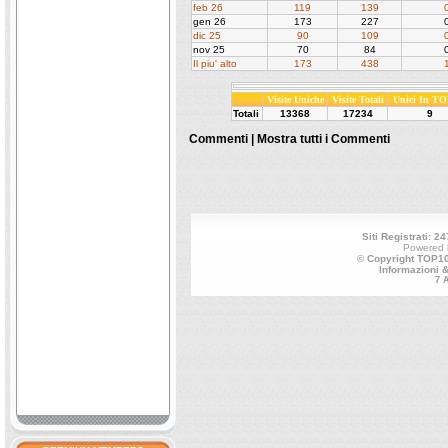
feb 26
119
139
gen 26
173
227
dic 25
90
109
nov 25
70
84
Il piu' alto
173
438
Visite Uniche
Visite Totali
Unici In TO
Totali
13368
17234
9
Commenti |
Mostra tutti i Commenti
Siti Registrati: 24
Powered
© Copyright TOP100
Informazioni 
7 