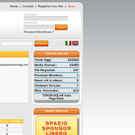
Home
|
Contatti
|
Registra il tuo Sito
|
News
Username:
Password:
Password dimenticata ?
TOP100-SOLAR
Visite Oggi:
343360
Media Giornal.:
53483
Siti Registrati:
247
Premium Members:
1
Nuovi siti in attesa:
0
Visitatori On-Line:
7
Rich. Preventivi:
613
TOP100-SOLAR Italia
Page Rank
Spazio Sponsor
ali Out TOP100
0
0
0