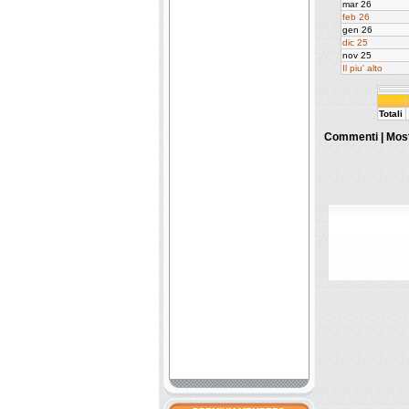
mar 26
feb 26
gen 26
dic 25
nov 25
Il piu' alto
Totali
Commenti |
Most