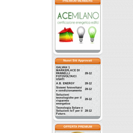
PREMIUM MEMBERS
Nuovi Siti Approvati
GALVAH 1
MARKEPLACE DI
PANNELLI
28-12
FOTOVOLTAICI
USATI
A.B. ENERGY
28-12
Sistemi fotovoltaici
28-12
e condizionamento
Soluzioni
tecnologiche per il
28-12
risparmio
energetico
Tecnologia Solare e
Soluzioni IoT per il
28-12
Futuro.
OFFERTA PREMIUM