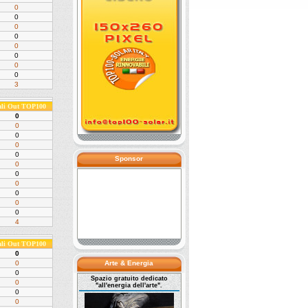
0
0
0
0
0
0
0
0
3
ali Out TOP100
0
0
0
0
0
Sponsor
0
0
0
0
0
0
4
ali Out TOP100
0
0
Arte & Energia
0
Spazio gratuito dedicato
0
"all'energia dell'arte".
0
0