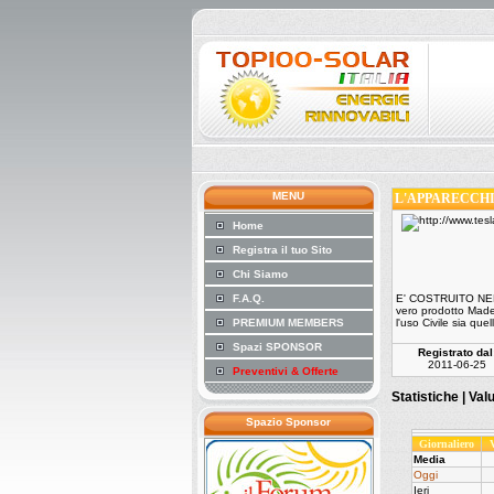
MENU
L'APPARECCHI
Home
Registra il tuo Sito
Chi Siamo
F.A.Q.
E' COSTRUITO NEL
vero prodotto Made 
PREMIUM MEMBERS
l'uso Civile sia quel
Spazi SPONSOR
Registrato dal
2011-06-25
Preventivi & Offerte
Statistiche |
Val
Spazio Sponsor
Giornaliero
Media
Oggi
Ieri