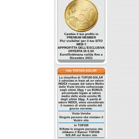
Cambia il tuo profilo in
PREMIUM MEMBER
Piu' visibilita' per il tuo SITO
WEB !!
APPROFITTA DELL'ESCLUSIVA
OFFERTA DI 0,50
Euro/Settimana valida fino a
Dicembre 2021
Info TOP100-SOLAR
La classifica di TOP100-SOLAR
è calcolata in base ad un valore
INDEX ricavato dal valore Medio
delle Visite Uniche collezionate
negli ultimi 10gg + un BONUS
percentuale legato al valore
medio delle visite uniche IN
degli ultimi 10gg. A parità di
valore INDEX, viene considerato
il numero di visite uniche del
giorno corrente.
Visite Uniche
Singole persone che visitano il
Vostro sito
In TOP100
Riflette le singole persone che
clikkano il Banner TOP100-
SOLAR sul Vostro sito