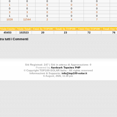
0
0
0
0
0
1
1
0
0
0
0
0
0
0
0
3
3
0
0
0
1
1
0
0
0
1028
11544
2
4
7
Visite Uniche
Visite Totali
Unici In TOP100
Totali In TOP100
Unici Out TOP100
Totali Out
45453
102523
20
23
72
76
ra tutti i Commenti
Siti Registrati: 247 | Siti in attesa di Approvazione: 0
Powered by
Aardvark Topsites PHP
© Copyright TOP100-SOLAR Italia - All rights reserved
Informazioni & Supporto:
info@top100-solar.it
6 August, 2026, 11:28 pm