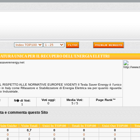
ATURA UNICA PER IL RECUPERO DELL'ENERGIA ELETTRI
 RISPETTO ALLE NORMATIVE EUROPEE VIGENTI Il Tesla Saver Energy è l'unico
in Italy come Rifasatore e Stabilizzatore di Energia Elettrica sia per quanto riguarda
lo Industriale.
:
Voti oggi:
Media Voti:
Page Rank™
N� di Voti:
0
5 / 5
1
uta e commenta questo Sito
Visite Uniche
Visite Totali
Unici In TOP100
Totali In TOP100
Unici Out TOP100
Tot
0
0,7
0
0
0
0
7
0
0
0
0
0
0
0
0