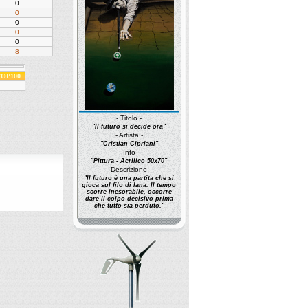
0
0
0
0
0
8
 TOP100
- Titolo -
"Il futuro si decide ora"
- Artista -
"Cristian Cipriani"
- Info -
"Pittura - Acrilico 50x70"
- Descrizione -
"Il futuro è una partita che si
gioca sul filo di lana. Il tempo
scorre inesorabile, occorre
dare il colpo decisivo prima
che tutto sia perduto."