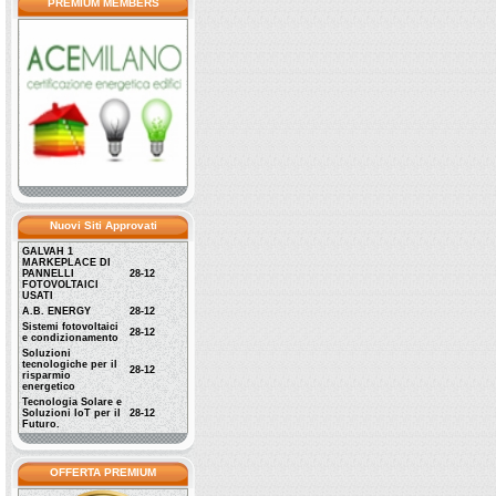
PREMIUM MEMBERS
Nuovi Siti Approvati
GALVAH 1
MARKEPLACE DI
PANNELLI
28-12
FOTOVOLTAICI
USATI
A.B. ENERGY
28-12
Sistemi fotovoltaici
28-12
e condizionamento
Soluzioni
tecnologiche per il
28-12
risparmio
energetico
Tecnologia Solare e
Soluzioni IoT per il
28-12
Futuro.
OFFERTA PREMIUM