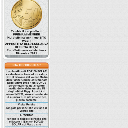
Cambia il tuo profilo in
PREMIUM MEMBER
Piu' visibilita' per il tuo SITO
WEB !!
APPROFITTA DELL'ESCLUSIVA
OFFERTA DI 0,50
Euro/Settimana valida fino a
Dicembre 2021
Info TOP100-SOLAR
La classifica di TOP100-SOLAR
è calcolata in base ad un valore
INDEX ricavato dal valore Medio
delle Visite Uniche collezionate
negli ultimi 10gg + un BONUS
percentuale legato al valore
medio delle visite uniche IN
degli ultimi 10gg. A parità di
valore INDEX, viene considerato
il numero di visite uniche del
giorno corrente.
Visite Uniche
Singole persone che visitano il
Vostro sito
In TOP100
Riflette le singole persone che
clikkano il Banner TOP100-
SOLAR sul Vostro sito