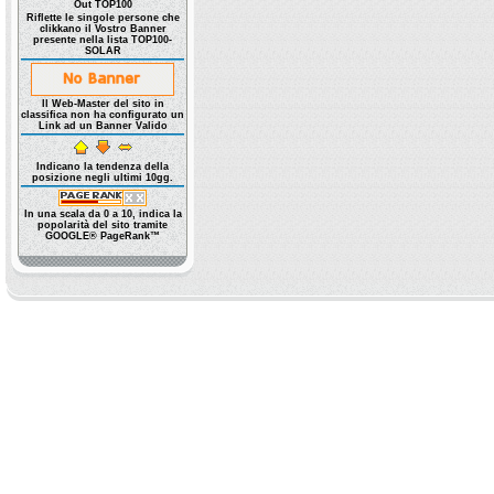
Out TOP100
Riflette le singole persone che
clikkano il Vostro Banner
presente nella lista TOP100-
SOLAR
Il Web-Master del sito in
classifica non ha configurato un
Link ad un Banner Valido
Indicano la tendenza della
posizione negli ultimi 10gg.
In una scala da 0 a 10, indica la
popolarità del sito tramite
GOOGLE® PageRank™