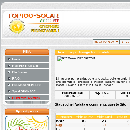
MENU
Three Energy - Energie Rinnovabili
Home
Registra il tuo Sito
Chi Siamo
F.A.Q.
L'impegno per lo sviluppo e la crescita delle energie 
che promuove, progetta e installa impianti da fonti r
PREMIUM MEMBERS
Massa, Livorno, Prato e in tutta la Toscana
Spazi SPONSOR
Registrato dal:
Voti og
N� di Voti:
2012-02-02
0
0
Preventivi & Offerte
Statistiche |
Valuta e commenta questo Sito
Spazio Sponsor
Giornaliero
Visite Uniche
Visite Totali
Unici In 
Media
0,3
2,4
0
Oggi
0
21
0
Ieri
1
1
0