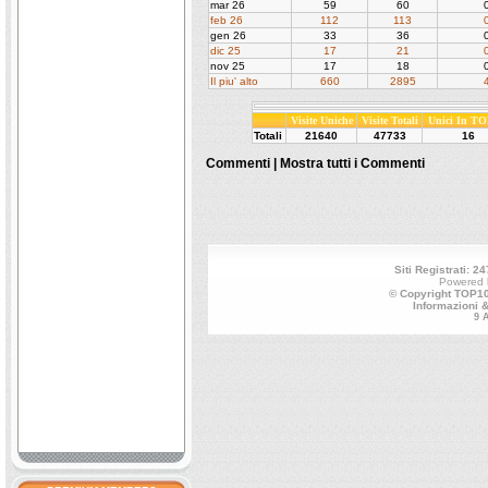
mar 26
59
60
feb 26
112
113
gen 26
33
36
dic 25
17
21
nov 25
17
18
Il piu' alto
660
2895
Visite Uniche
Visite Totali
Unici In TO
Totali
21640
47733
16
Commenti |
Mostra tutti i Commenti
Siti Registrati: 24
Powered
© Copyright TOP100
Informazioni 
9 