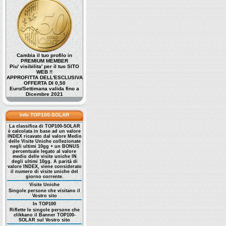
Cambia il tuo profilo in
PREMIUM MEMBER
Piu' visibilita' per il tuo SITO
WEB !!
APPROFITTA DELL'ESCLUSIVA
OFFERTA DI 0,50
Euro/Settimana valida fino a
Dicembre 2021
Info TOP100-SOLAR
La classifica di TOP100-SOLAR
è calcolata in base ad un valore
INDEX ricavato dal valore Medio
delle Visite Uniche collezionate
negli ultimi 10gg + un BONUS
percentuale legato al valore
medio delle visite uniche IN
degli ultimi 10gg. A parità di
valore INDEX, viene considerato
il numero di visite uniche del
giorno corrente.
Visite Uniche
Singole persone che visitano il
Vostro sito
In TOP100
Riflette le singole persone che
clikkano il Banner TOP100-
SOLAR sul Vostro sito