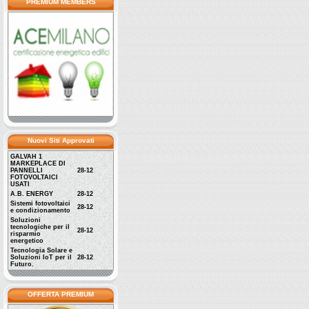
PREMIUM MEMBERS
Nuovi Siti Approvati
GALVAH 1
MARKEPLACE DI
PANNELLI
28-12
FOTOVOLTAICI
USATI
A.B. ENERGY
28-12
Sistemi fotovoltaici
28-12
e condizionamento
Soluzioni
tecnologiche per il
28-12
risparmio
energetico
Tecnologia Solare e
Soluzioni IoT per il
28-12
Futuro.
OFFERTA PREMIUM