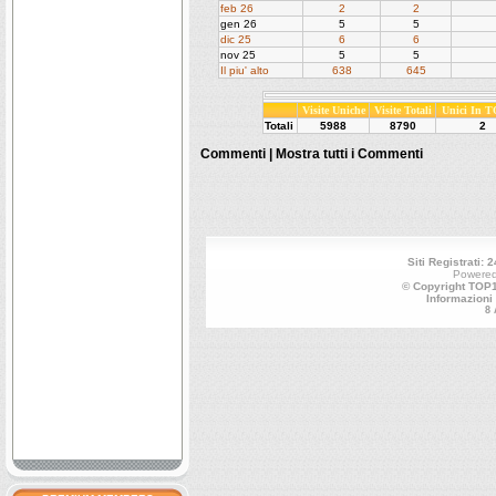
feb 26
2
2
gen 26
5
5
dic 25
6
6
nov 25
5
5
Il piu' alto
638
645
Visite Uniche
Visite Totali
Unici In 
Totali
5988
8790
2
Commenti |
Mostra tutti i Commenti
Siti Registrati: 
Powere
© Copyright TOP10
Informazioni
8 