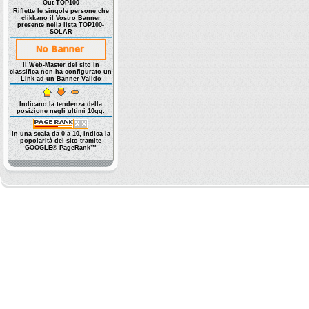
Out TOP100
Riflette le singole persone che
clikkano il Vostro Banner
presente nella lista TOP100-
SOLAR
Il Web-Master del sito in
classifica non ha configurato un
Link ad un Banner Valido
Indicano la tendenza della
posizione negli ultimi 10gg.
In una scala da 0 a 10, indica la
popolarità del sito tramite
GOOGLE® PageRank™