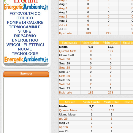
Aug 5
0
0
Aug 4
0
0
Aug 3
0
0
Aug 2
0
0
Aug 1
0
0
Jul 31
0
0
Jul 30
0
0
Il piu' alto
103
212
Settimanale
Visite Uniche
Visite Totali
Unici 
Media
0,4
11,1
Questa Sett.
0
107
Ultima Sett.
0
0
Sett. 30
0
0
Sett. 29
0
0
Sett. 28
0
0
Sett. 27
0
0
Sponsor
Sett. 26
1
1
Sett. 25
0
0
Sett. 24
2
2
Sett. 23
1
1
Il piu' alto
181
278
Mensile
Visite Uniche
Visite Totali
Unici 
Media
3,2
14
Questo Mese
0
107
Ultimo Mese
1
1
giu 26
3
3
mag 26
3
3
apr 26
6
7
mar 26
1
1