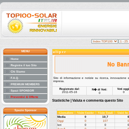
MENU
a l i p e r
Home
Registra il tuo Sito
Chi Siamo
F.A.Q.
Sito di informazione e notizie su ricerca, innovazione e
impresa.
PREMIUM MEMBERS
Registrato dal:
Voti oggi
N� di Voti:
Spazi SPONSOR
2011-05-16
0
0
Preventivi & Offerte
Statistiche |
Valuta e commenta questo Sito
Spazio Sponsor
Giornaliero
Visite Uniche
Visite Totali
Unici In
Media
0
10,7
Oggi
0
107
Ieri
0
0
Aug 6
0
0