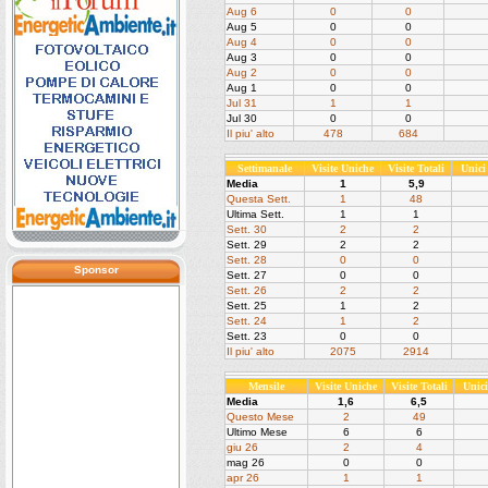
Aug 6
0
0
Aug 5
0
0
Aug 4
0
0
Aug 3
0
0
Aug 2
0
0
Aug 1
0
0
Jul 31
1
1
Jul 30
0
0
Il piu' alto
478
684
Settimanale
Visite Uniche
Visite Totali
Unici
Media
1
5,9
Questa Sett.
1
48
Ultima Sett.
1
1
Sett. 30
2
2
Sett. 29
2
2
Sett. 28
0
0
Sponsor
Sett. 27
0
0
Sett. 26
2
2
Sett. 25
1
2
Sett. 24
1
2
Sett. 23
0
0
Il piu' alto
2075
2914
Mensile
Visite Uniche
Visite Totali
Unic
Media
1,6
6,5
Questo Mese
2
49
Ultimo Mese
6
6
giu 26
2
4
mag 26
0
0
apr 26
1
1