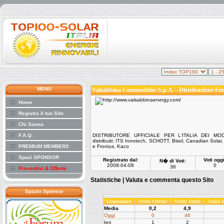
MENU
Valsabbina Commodities S.p.A. - Distribuzione Fot
Home
Registra il tuo Sito
Chi Siamo
F.A.Q.
DISTRIBUTORE UFFICIALE PER L'ITALIA DEI MOD
distribuiti: ITS Innotech, SCHOTT, Bisol, Canadian Solar
PREMIUM MEMBERS
e Fronius, Kaco
Spazi SPONSOR
Registrato dal:
Voti oggi
N� di Voti:
2008-04-08
0
36
Preventivi & Offerte
Statistiche |
Valuta e commenta questo Sito
Spazio Sponsor
Giornaliero
Visite Uniche
Visite Totali
Unici 
Media
0,2
4,9
Oggi
0
46
Ieri
1
2