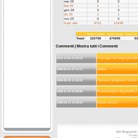
mar 26
0
0
feb 26
1
1
gen 26
3
3
dic 25
1
1
nov 25
0
0
Il piu' alto
8711
12436
Visite Uniche
Visite Totali
Unici In
Totali
325798
470995
53
Commenti |
Mostra tutti i Commenti
Consegne nei tempi prestabil
2010-11-04 22:19:58
ottimo
2008-04-23 07:51:51
Operatori preparati e molto c
2008-08-28 11:26:58
Professionali e disponibili, 
2008-11-24 15:30:40
Ottimi servizi!
2008-04-23 19:30:02
Siti Registrati
Power