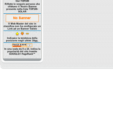
Out TOP100
Riflette le singole persone che
clikkano il Vostro Banner
presente nella lista TOP100-
SOLAR
Il Web-Master del sito in
classifica non ha configurato un
Link ad un Banner Valido
Indicano la tendenza della
posizione negli ultimi 10gg.
In una scala da 0 a 10, indica la
popolarità del sito tramite
GOOGLE® PageRank™