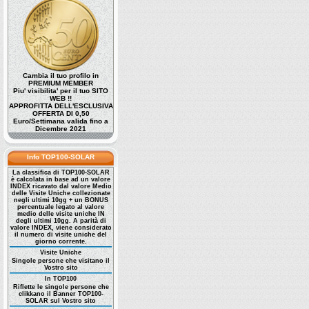
Cambia il tuo profilo in
PREMIUM MEMBER
Piu' visibilita' per il tuo SITO
WEB !!
APPROFITTA DELL'ESCLUSIVA
OFFERTA DI 0,50
Euro/Settimana valida fino a
Dicembre 2021
Info TOP100-SOLAR
La classifica di TOP100-SOLAR
è calcolata in base ad un valore
INDEX ricavato dal valore Medio
delle Visite Uniche collezionate
negli ultimi 10gg + un BONUS
percentuale legato al valore
medio delle visite uniche IN
degli ultimi 10gg. A parità di
valore INDEX, viene considerato
il numero di visite uniche del
giorno corrente.
Visite Uniche
Singole persone che visitano il
Vostro sito
In TOP100
Riflette le singole persone che
clikkano il Banner TOP100-
SOLAR sul Vostro sito