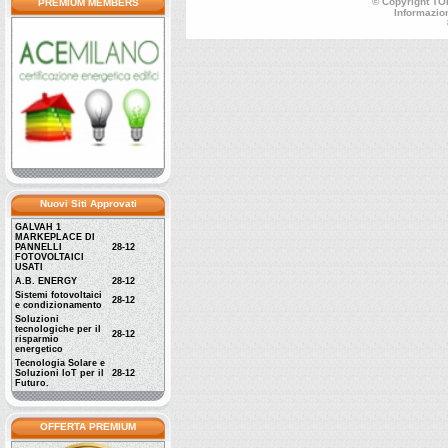
© Copyright TOP
PREMIUM MEMBERS
Informazio
Nuovi Siti Approvati
GALVAH 1
MARKEPLACE DI
PANNELLI
28-12
FOTOVOLTAICI
USATI
A.B. ENERGY
28-12
Sistemi fotovoltaici
28-12
e condizionamento
Soluzioni
tecnologiche per il
28-12
risparmio
energetico
Tecnologia Solare e
Soluzioni IoT per il
28-12
Futuro.
OFFERTA PREMIUM