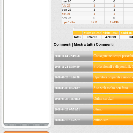
mar 26
0
0
feb 26
1
1
gen 26
3
3
dic 25
1
1
nov 25
0
0
Il piu' alto
8711
12436
Visite Uniche
Visite Totali
Unici In
Totali
325798
470999
53
Commenti |
Mostra tutti i Commenti
Consegne nei tempi prestabil
2010-11-04 22:19:58
Professionali e disponibili, 
2008-11-24 15:30:40
Operatori preparati e molto c
2008-08-28 11:26:58
Sito web molto ben fatto
2008-05-06 08:29:17
Ottimi servizi!
2008-04-23 19:30:02
ottimo
2008-04-23 07:51:51
ottimo sito
2008-04-18 12:42:57