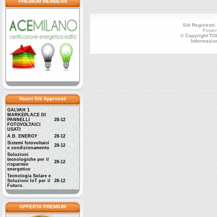
PREMIUM MEMBERS
Siti Registrati
Power
© Copyright TOP
Informazio
Nuovi Siti Approvati
GALVAH 1
MARKEPLACE DI
PANNELLI
28-12
FOTOVOLTAICI
USATI
A.B. ENERGY
28-12
Sistemi fotovoltaici
28-12
e condizionamento
Soluzioni
tecnologiche per il
28-12
risparmio
energetico
Tecnologia Solare e
Soluzioni IoT per il
28-12
Futuro.
OFFERTA PREMIUM