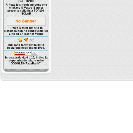
Out TOP100
Riflette le singole persone che
clikkano il Vostro Banner
presente nella lista TOP100-
SOLAR
Il Web-Master del sito in
classifica non ha configurato un
Link ad un Banner Valido
Indicano la tendenza della
posizione negli ultimi 10gg.
In una scala da 0 a 10, indica la
popolarità del sito tramite
GOOGLE® PageRank™