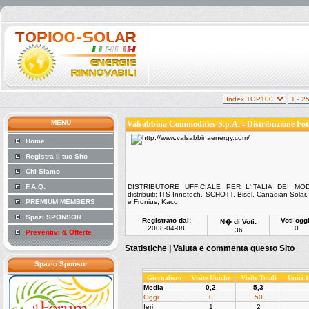
MENU
Valsabbina Commodities S.p.A. - Distribuzione Fot
Home
Registra il tuo Sito
Chi Siamo
F.A.Q.
DISTRIBUTORE UFFICIALE PER L'ITALIA DEI MOD
distribuiti: ITS Innotech, SCHOTT, Bisol, Canadian Solar
PREMIUM MEMBERS
e Fronius, Kaco
Spazi SPONSOR
Registrato dal:
Voti oggi
N� di Voti:
2008-04-08
0
36
Preventivi & Offerte
Statistiche |
Valuta e commenta questo Sito
Spazio Sponsor
Giornaliero
Visite Uniche
Visite Totali
Unici 
Media
0,2
5,3
Oggi
0
50
Ieri
1
2