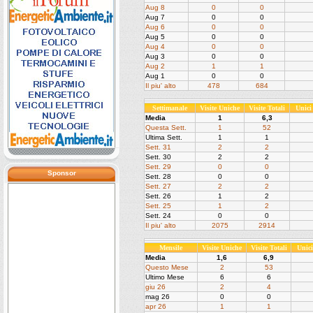
Aug 8
0
0
Aug 7
0
0
Aug 6
0
0
Aug 5
0
0
Aug 4
0
0
Aug 3
0
0
Aug 2
1
1
Aug 1
0
0
Il piu' alto
478
684
Settimanale
Visite Uniche
Visite Totali
Unici
Media
1
6,3
Questa Sett.
1
52
Ultima Sett.
1
1
Sett. 31
2
2
Sett. 30
2
2
Sett. 29
0
0
Sponsor
Sett. 28
0
0
Sett. 27
2
2
Sett. 26
1
2
Sett. 25
1
2
Sett. 24
0
0
Il piu' alto
2075
2914
Mensile
Visite Uniche
Visite Totali
Unic
Media
1,6
6,9
Questo Mese
2
53
Ultimo Mese
6
6
giu 26
2
4
mag 26
0
0
apr 26
1
1