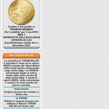
Cambia il tuo profilo in
PREMIUM MEMBER
Piu' visibilita' per il tuo SITO
WEB !!
APPROFITTA DELL'ESCLUSIVA
OFFERTA DI 0,50
Euro/Settimana valida fino a
Dicembre 2021
Info TOP100-SOLAR
La classifica di TOP100-SOLAR
è calcolata in base ad un valore
INDEX ricavato dal valore Medio
delle Visite Uniche collezionate
negli ultimi 10gg + un BONUS
percentuale legato al valore
medio delle visite uniche IN
degli ultimi 10gg. A parità di
valore INDEX, viene considerato
il numero di visite uniche del
giorno corrente.
Visite Uniche
Singole persone che visitano il
Vostro sito
In TOP100
Riflette le singole persone che
clikkano il Banner TOP100-
SOLAR sul Vostro sito