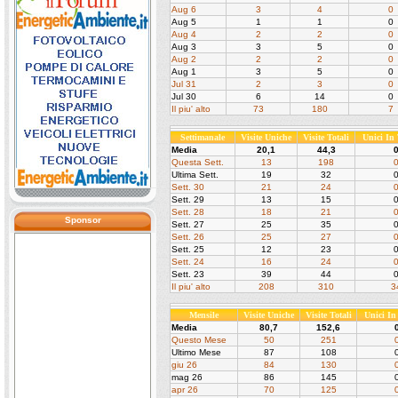
Aug 6
3
4
0
Aug 5
1
1
0
Aug 4
2
2
0
Aug 3
3
5
0
Aug 2
2
2
0
Aug 1
3
5
0
Jul 31
2
3
0
Jul 30
6
14
0
Il piu' alto
73
180
7
Settimanale
Visite Uniche
Visite Totali
Unici In
Media
20,1
44,3
Questa Sett.
13
198
Ultima Sett.
19
32
Sett. 30
21
24
Sett. 29
13
15
Sett. 28
18
21
Sponsor
Sett. 27
25
35
Sett. 26
25
27
Sett. 25
12
23
Sett. 24
16
24
Sett. 23
39
44
Il piu' alto
208
310
3
Mensile
Visite Uniche
Visite Totali
Unici I
Media
80,7
152,6
Questo Mese
50
251
Ultimo Mese
87
108
giu 26
84
130
mag 26
86
145
apr 26
70
125