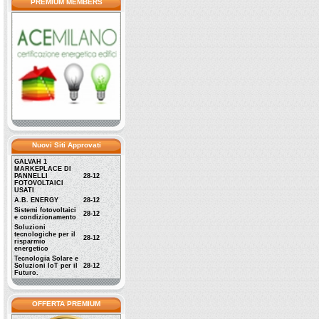
PREMIUM MEMBERS
Nuovi Siti Approvati
GALVAH 1
MARKEPLACE DI
PANNELLI
28-12
FOTOVOLTAICI
USATI
A.B. ENERGY
28-12
Sistemi fotovoltaici
28-12
e condizionamento
Soluzioni
tecnologiche per il
28-12
risparmio
energetico
Tecnologia Solare e
Soluzioni IoT per il
28-12
Futuro.
OFFERTA PREMIUM