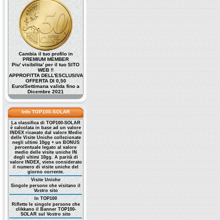
Cambia il tuo profilo in
PREMIUM MEMBER
Piu' visibilita' per il tuo SITO
WEB !!
APPROFITTA DELL'ESCLUSIVA
OFFERTA DI 0,50
Euro/Settimana valida fino a
Dicembre 2021
Info TOP100-SOLAR
La classifica di TOP100-SOLAR
è calcolata in base ad un valore
INDEX ricavato dal valore Medio
delle Visite Uniche collezionate
negli ultimi 10gg + un BONUS
percentuale legato al valore
medio delle visite uniche IN
degli ultimi 10gg. A parità di
valore INDEX, viene considerato
il numero di visite uniche del
giorno corrente.
Visite Uniche
Singole persone che visitano il
Vostro sito
In TOP100
Riflette le singole persone che
clikkano il Banner TOP100-
SOLAR sul Vostro sito