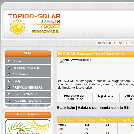
MENU
BS SOLAR Il tuo partner per il fotovoltaico
Home
Registra il tuo Sito
Chi Siamo
F.A.Q.
BS SOLAR si impegna a fornire la progettazione, dire
inverter, strutture, cavi elettrici, quadri, l’installaz
PREMIUM MEMBERS
dell’impianto fotovoltaico
Spazi SPONSOR
Registrato dal:
Voti og
N� di Voti:
2008-05-22
0
4
Preventivi & Offerte
Statistiche |
Valuta e commenta questo Sito
Spazio Sponsor
Giornaliero
Visite Uniche
Visite Totali
Unici In 
Media
3,2
23
0
Oggi
5
180
0
Ieri
5
14
0