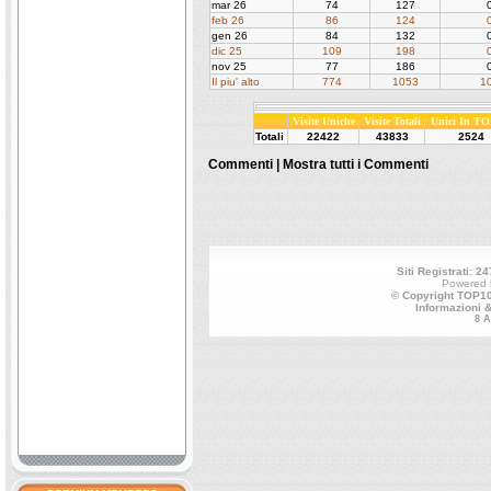
mar 26
74
127
feb 26
86
124
gen 26
84
132
dic 25
109
198
nov 25
77
186
Il piu' alto
774
1053
1
Visite Uniche
Visite Totali
Unici In TO
Totali
22422
43833
2524
Commenti |
Mostra tutti i Commenti
Siti Registrati: 24
Powered
© Copyright TOP100
Informazioni 
8 A