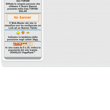
Out TOP100
Riflette le singole persone che
clikkano il Vostro Banner
presente nella lista TOP100-
SOLAR
Il Web-Master del sito in
classifica non ha configurato un
Link ad un Banner Valido
Indicano la tendenza della
posizione negli ultimi 10gg.
In una scala da 0 a 10, indica la
popolarità del sito tramite
GOOGLE® PageRank™