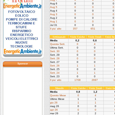
Aug 6
0
0
0
Aug 5
0
0
0
Aug 4
0
0
0
Aug 3
0
0
0
Aug 2
0
0
0
Aug 1
0
0
0
Jul 31
0
0
0
Il piu' alto
357
651
5
Settimanale
Visite Uniche
Visite Totali
Unici I
Media
0,2
0,6
Questa Sett.
0
4
Ultima Sett.
0
0
Sett. 30
0
0
Sett. 29
0
0
Sett. 28
0
0
Sett. 27
0
0
Sponsor
Sett. 26
1
1
Sett. 25
0
0
Sett. 24
1
1
Sett. 23
0
0
Il piu' alto
1708
2697
1
Mensile
Visite Uniche
Visite Totali
Unici I
Media
0,8
1,2
Questo Mese
0
4
Ultimo Mese
1
1
giu 26
1
1
mag 26
0
0
apr 26
0
0
mar 26
2
2