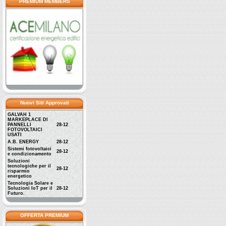
PREMIUM MEMBERS
Nuovi Siti Approvati
GALVAH 1
MARKEPLACE DI
PANNELLI
28-12
FOTOVOLTAICI
USATI
A.B. ENERGY
28-12
Sistemi fotovoltaici
28-12
e condizionamento
Soluzioni
tecnologiche per il
28-12
risparmio
energetico
Tecnologia Solare e
Soluzioni IoT per il
28-12
Futuro.
OFFERTA PREMIUM