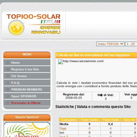
MENU
Calcola on-line la convenienza del tuo impianto
Home
Registra il tuo Sito
Chi Siamo
F.A.Q.
Calcola in rete i risultati economico finanziari del tuo 
conto energia con i contributi a fondo perduto dello Stato
PREMIUM MEMBERS
Registrato dal:
Voti oggi
N� di Voti:
Spazi SPONSOR
2008-05-25
0
4
Preventivi & Offerte
Statistiche |
Valuta e commenta questo Sito
Spazio Sponsor
Giornaliero
Visite Uniche
Visite Totali
Unici In
Media
0
0,4
0
Oggi
0
4
0
Ieri
0
0
0
Aug 7
0
0
0