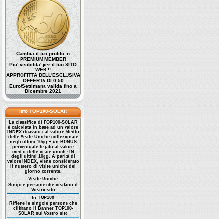
Cambia il tuo profilo in
PREMIUM MEMBER
Piu' visibilita' per il tuo SITO
WEB !!
APPROFITTA DELL'ESCLUSIVA
OFFERTA DI 0,50
Euro/Settimana valida fino a
Dicembre 2021
Info TOP100-SOLAR
La classifica di TOP100-SOLAR
è calcolata in base ad un valore
INDEX ricavato dal valore Medio
delle Visite Uniche collezionate
negli ultimi 10gg + un BONUS
percentuale legato al valore
medio delle visite uniche IN
degli ultimi 10gg. A parità di
valore INDEX, viene considerato
il numero di visite uniche del
giorno corrente.
Visite Uniche
Singole persone che visitano il
Vostro sito
In TOP100
Riflette le singole persone che
clikkano il Banner TOP100-
SOLAR sul Vostro sito