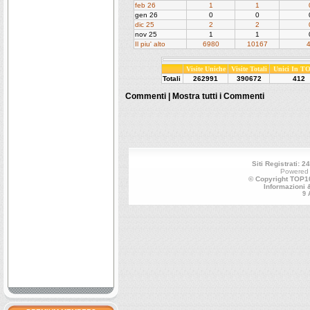
feb 26
1
1
gen 26
0
0
dic 25
2
2
nov 25
1
1
Il piu' alto
6980
10167
Visite Uniche
Visite Totali
Unici In T
Totali
262991
390672
412
Commenti |
Mostra tutti i Commenti
Siti Registrati: 2
Powered
© Copyright TOP10
Informazioni 
9 