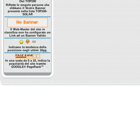
Out TOP100
Riflette le singole persone che
clikkano il Vostro Banner
presente nella lista TOP100-
SOLAR
Il Web-Master del sito in
classifica non ha configurato un
Link ad un Banner Valido
Indicano la tendenza della
posizione negli ultimi 10gg.
In una scala da 0 a 10, indica la
popolarità del sito tramite
GOOGLE® PageRank™