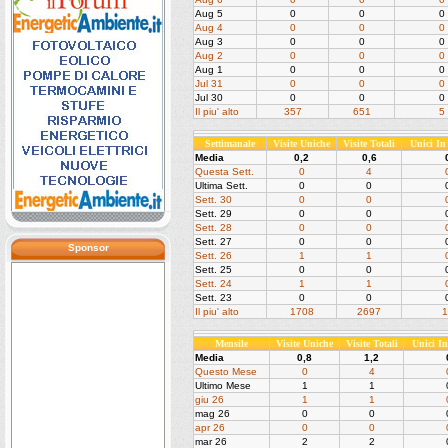
Aug 5
0
0
0
Aug 4
0
0
0
Aug 3
0
0
0
Aug 2
0
0
0
Aug 1
0
0
0
Jul 31
0
0
0
Jul 30
0
0
0
Il piu' alto
357
651
5
Settimanale
Visite Uniche
Visite Totali
Unici I
Media
0,2
0,6
Questa Sett.
0
4
Ultima Sett.
0
0
Sett. 30
0
0
Sett. 29
0
0
Sett. 28
0
0
Sett. 27
0
0
Sponsor
Sett. 26
1
1
Sett. 25
0
0
Sett. 24
1
1
Sett. 23
0
0
Il piu' alto
1708
2697
1
Mensile
Visite Uniche
Visite Totali
Unici I
Media
0,8
1,2
Questo Mese
0
4
Ultimo Mese
1
1
giu 26
1
1
mag 26
0
0
apr 26
0
0
mar 26
2
2