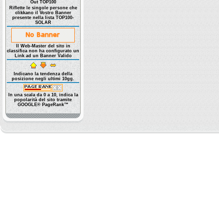
Out TOP100
Riflette le singole persone che
clikkano il Vostro Banner
presente nella lista TOP100-
SOLAR
Il Web-Master del sito in
classifica non ha configurato un
Link ad un Banner Valido
Indicano la tendenza della
posizione negli ultimi 10gg.
In una scala da 0 a 10, indica la
popolarità del sito tramite
GOOGLE® PageRank™