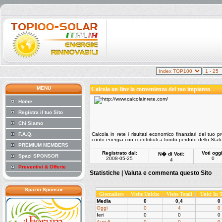
MENU
Calcola on-line la convenienza del tuo impianto
Home
Registra il tuo Sito
Chi Siamo
F.A.Q.
Calcola in rete i risultati economico finanziari del tuo 
conto energia con i contributi a fondo perduto dello Stato
PREMIUM MEMBERS
Registrato dal:
Voti oggi
N� di Voti:
Spazi SPONSOR
2008-05-25
0
4
Preventivi & Offerte
Statistiche |
Valuta e commenta questo Sito
Spazio Sponsor
Giornaliero
Visite Uniche
Visite Totali
Unici In
Media
0
0,4
0
Oggi
0
4
0
Ieri
0
0
0
Aug 6
0
0
0