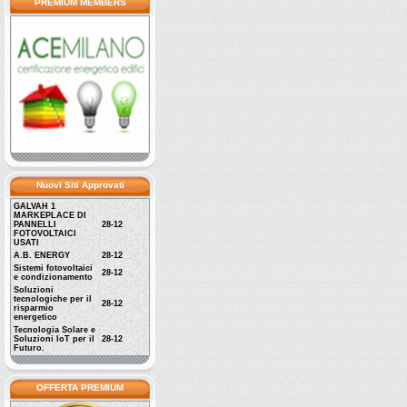
PREMIUM MEMBERS
Nuovi Siti Approvati
GALVAH 1
MARKEPLACE DI
PANNELLI
28-12
FOTOVOLTAICI
USATI
A.B. ENERGY
28-12
Sistemi fotovoltaici
28-12
e condizionamento
Soluzioni
tecnologiche per il
28-12
risparmio
energetico
Tecnologia Solare e
Soluzioni IoT per il
28-12
Futuro.
OFFERTA PREMIUM