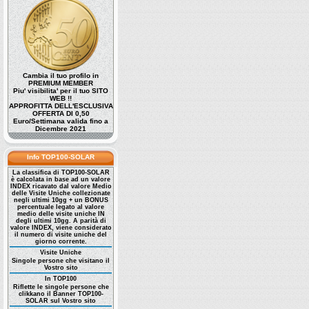
Cambia il tuo profilo in
PREMIUM MEMBER
Piu' visibilita' per il tuo SITO
WEB !!
APPROFITTA DELL'ESCLUSIVA
OFFERTA DI 0,50
Euro/Settimana valida fino a
Dicembre 2021
Info TOP100-SOLAR
La classifica di TOP100-SOLAR
è calcolata in base ad un valore
INDEX ricavato dal valore Medio
delle Visite Uniche collezionate
negli ultimi 10gg + un BONUS
percentuale legato al valore
medio delle visite uniche IN
degli ultimi 10gg. A parità di
valore INDEX, viene considerato
il numero di visite uniche del
giorno corrente.
Visite Uniche
Singole persone che visitano il
Vostro sito
In TOP100
Riflette le singole persone che
clikkano il Banner TOP100-
SOLAR sul Vostro sito