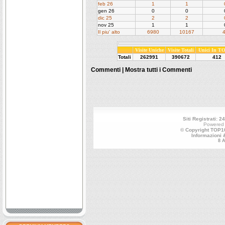
feb 26
1
1
gen 26
0
0
dic 25
2
2
nov 25
1
1
Il piu' alto
6980
10167
Visite Uniche
Visite Totali
Unici In T
Totali
262991
390672
412
Commenti |
Mostra tutti i Commenti
Siti Registrati: 2
Powered
© Copyright TOP10
Informazioni 
8 