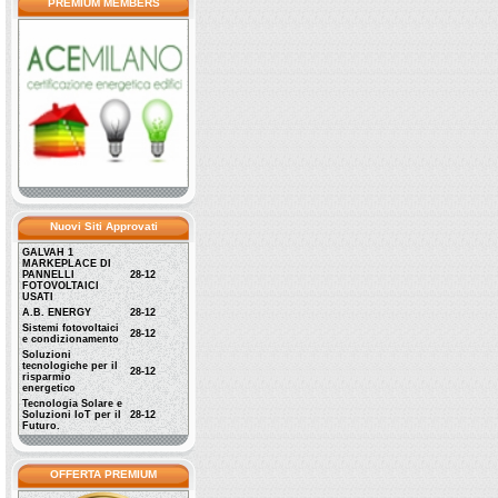
PREMIUM MEMBERS
Nuovi Siti Approvati
GALVAH 1
MARKEPLACE DI
PANNELLI
28-12
FOTOVOLTAICI
USATI
A.B. ENERGY
28-12
Sistemi fotovoltaici
28-12
e condizionamento
Soluzioni
tecnologiche per il
28-12
risparmio
energetico
Tecnologia Solare e
Soluzioni IoT per il
28-12
Futuro.
OFFERTA PREMIUM