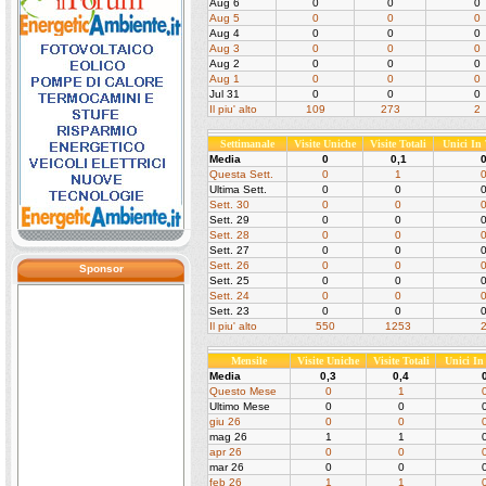
Aug 6
0
0
0
Aug 5
0
0
0
Aug 4
0
0
0
Aug 3
0
0
0
Aug 2
0
0
0
Aug 1
0
0
0
Jul 31
0
0
0
Il piu' alto
109
273
2
Settimanale
Visite Uniche
Visite Totali
Unici In
Media
0
0,1
Questa Sett.
0
1
Ultima Sett.
0
0
Sett. 30
0
0
Sett. 29
0
0
Sett. 28
0
0
Sett. 27
0
0
Sett. 26
0
0
Sponsor
Sett. 25
0
0
Sett. 24
0
0
Sett. 23
0
0
Il piu' alto
550
1253
Mensile
Visite Uniche
Visite Totali
Unici I
Media
0,3
0,4
Questo Mese
0
1
Ultimo Mese
0
0
giu 26
0
0
mag 26
1
1
apr 26
0
0
mar 26
0
0
feb 26
1
1