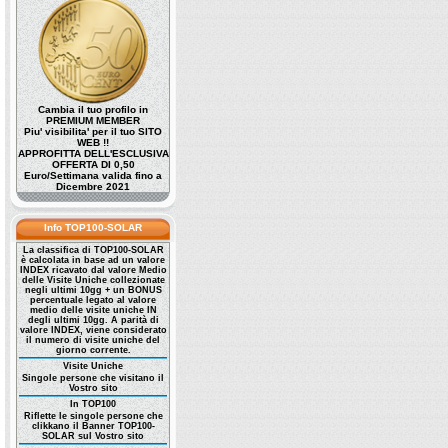
Cambia il tuo profilo in
PREMIUM MEMBER
Piu' visibilita' per il tuo SITO
WEB !!
APPROFITTA DELL'ESCLUSIVA
OFFERTA DI 0,50
Euro/Settimana valida fino a
Dicembre 2021
Info TOP100-SOLAR
La classifica di TOP100-SOLAR
è calcolata in base ad un valore
INDEX ricavato dal valore Medio
delle Visite Uniche collezionate
negli ultimi 10gg + un BONUS
percentuale legato al valore
medio delle visite uniche IN
degli ultimi 10gg. A parità di
valore INDEX, viene considerato
il numero di visite uniche del
giorno corrente.
Visite Uniche
Singole persone che visitano il
Vostro sito
In TOP100
Riflette le singole persone che
clikkano il Banner TOP100-
SOLAR sul Vostro sito