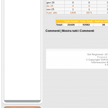
gen 26
0
0
dic 25
0
0
nov 25
1
1
Il piu' alto
1406
3671
Visite Uniche
Visite Totali
Unici In TO
Totali
23436
53582
36
Commenti |
Mostra tutti i Commenti
Siti Registrati: 24
Powered
© Copyright TOP100
Informazioni 
9 