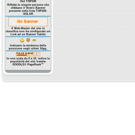
Out TOP100
Riflette le singole persone che
clikkano il Vostro Banner
presente nella lista TOP100-
SOLAR
Il Web-Master del sito in
classifica non ha configurato un
Link ad un Banner Valido
Indicano la tendenza della
posizione negli ultimi 10gg.
In una scala da 0 a 10, indica la
popolarità del sito tramite
GOOGLE® PageRank™