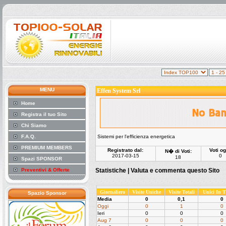
MENU
Effen System Srl
Home
Registra il tuo Sito
Chi Siamo
F.A.Q.
Sistemi per l'efficienza energetica
PREMIUM MEMBERS
Registrato dal:
Voti og
N� di Voti:
2017-03-15
0
18
Spazi SPONSOR
Preventivi & Offerte
Statistiche |
Valuta e commenta questo Sito
Giornaliero
Visite Uniche
Visite Totali
Unici In 
Spazio Sponsor
Media
0
0,1
0
Oggi
0
1
0
Ieri
0
0
0
Aug 7
0
0
0