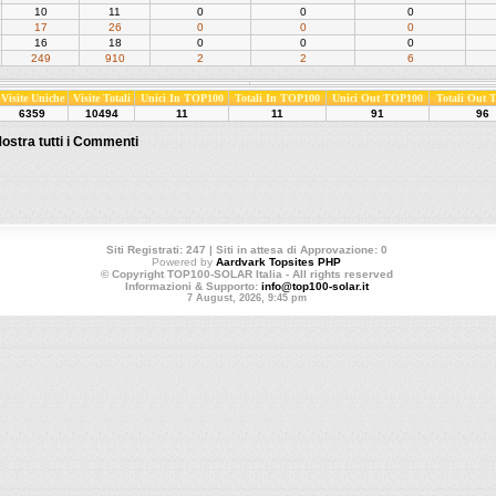
10
11
0
0
0
17
26
0
0
0
16
18
0
0
0
249
910
2
2
6
Visite Uniche
Visite Totali
Unici In TOP100
Totali In TOP100
Unici Out TOP100
Totali Out
6359
10494
11
11
91
96
ostra tutti i Commenti
Siti Registrati: 247 | Siti in attesa di Approvazione: 0
Powered by
Aardvark Topsites PHP
© Copyright TOP100-SOLAR Italia - All rights reserved
Informazioni & Supporto:
info@top100-solar.it
7 August, 2026, 9:45 pm