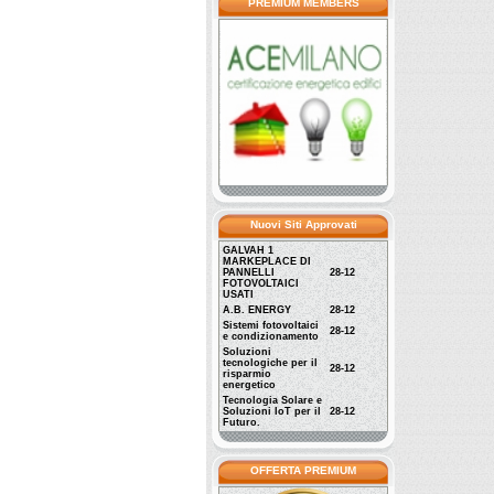
PREMIUM MEMBERS
Nuovi Siti Approvati
GALVAH 1
MARKEPLACE DI
PANNELLI
28-12
FOTOVOLTAICI
USATI
A.B. ENERGY
28-12
Sistemi fotovoltaici
28-12
e condizionamento
Soluzioni
tecnologiche per il
28-12
risparmio
energetico
Tecnologia Solare e
Soluzioni IoT per il
28-12
Futuro.
OFFERTA PREMIUM