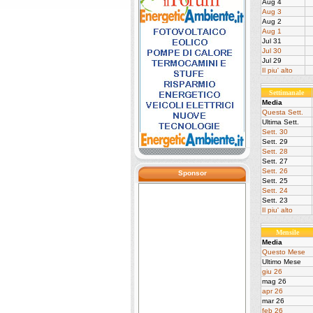
Aug 4
Aug 3
Aug 2
Aug 1
Jul 31
Jul 30
Jul 29
Il piu' alto
Settimanale
Media
Questa Sett.
Ultima Sett.
Sett. 30
Sett. 29
Sett. 28
Sett. 27
Sett. 26
Sponsor
Sett. 25
Sett. 24
Sett. 23
Il piu' alto
Mensile
Media
Questo Mese
Ultimo Mese
giu 26
mag 26
apr 26
mar 26
feb 26