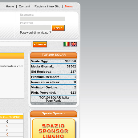
Home
|
Contatti
|
Registra il tuo Sito
|
News
Username:
Password:
Password dimenticata ?
TOP100-SOLAR
Visite Oggi:
343556
Media Giornal.:
53502
Siti Registrati:
247
Premium Members:
1
Nuovi siti in attesa:
0
Visitatori On-Line:
2
Rich. Preventivi:
613
TOP100-SOLAR Italia
Page Rank
Spazio Sponsor
ali Out TOP100
0
0
0
0