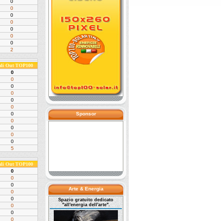
0
0
0
0
0
0
0
2
ali Out TOP100
0
0
0
0
0
0
0
Sponsor
0
0
0
0
5
ali Out TOP100
0
0
0
Arte & Energia
0
0
Spazio gratuito dedicato
"all'energia dell'arte".
0
0
0