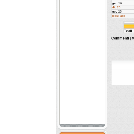
gen 26
dic 25
nov 25
Il piu' alto
Totali
Commenti |
M