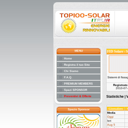
MENU
FID Solare - S
Home
Registra il tuo Sito
Chi Siamo
F.A.Q.
Sistemi di fissa
PREMIUM MEMBERS
Registrato
2010-07-
Spazi SPONSOR
Preventivi & Offerte
Statistiche |
V
Giornaliero
Spazio Sponsor
Media
Oggi
Ieri
Aug 5