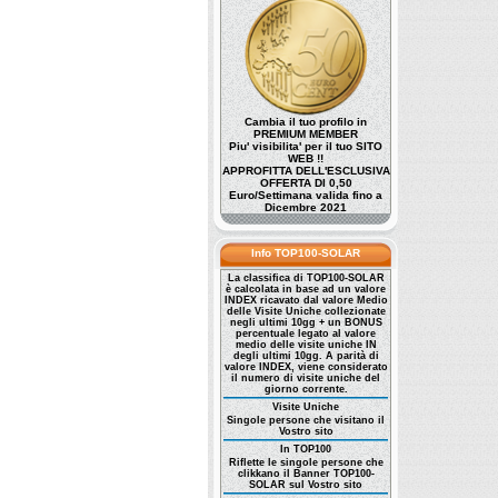
Cambia il tuo profilo in
PREMIUM MEMBER
Piu' visibilita' per il tuo SITO
WEB !!
APPROFITTA DELL'ESCLUSIVA
OFFERTA DI 0,50
Euro/Settimana valida fino a
Dicembre 2021
Info TOP100-SOLAR
La classifica di TOP100-SOLAR
è calcolata in base ad un valore
INDEX ricavato dal valore Medio
delle Visite Uniche collezionate
negli ultimi 10gg + un BONUS
percentuale legato al valore
medio delle visite uniche IN
degli ultimi 10gg. A parità di
valore INDEX, viene considerato
il numero di visite uniche del
giorno corrente.
Visite Uniche
Singole persone che visitano il
Vostro sito
In TOP100
Riflette le singole persone che
clikkano il Banner TOP100-
SOLAR sul Vostro sito