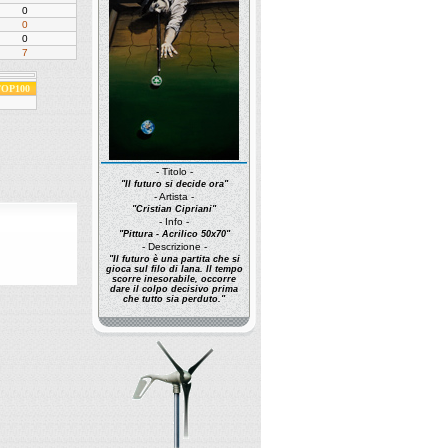
0
0
0
7
 TOP100
- Titolo -
"Il futuro si decide ora"
- Artista -
"Cristian Cipriani"
- Info -
"Pittura - Acrilico 50x70"
- Descrizione -
"Il futuro è una partita che si
gioca sul filo di lana. Il tempo
scorre inesorabile, occorre
dare il colpo decisivo prima
che tutto sia perduto."