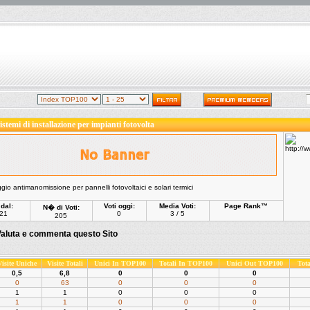
istemi di installazione per impianti fotovolta
ggio antimanomissione per pannelli fotovoltaici e solari termici
 dal:
Voti oggi:
Media Voti:
Page Rank™
N� di Voti:
21
0
3 / 5
205
aluta e commenta questo Sito
Visite Uniche
Visite Totali
Unici In TOP100
Totali In TOP100
Unici Out TOP100
Tot
0,5
6,8
0
0
0
0
63
0
0
0
1
1
0
0
0
1
1
0
0
0