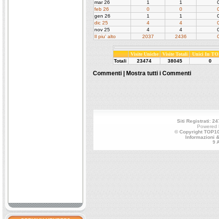
mar 26
1
1
feb 26
0
0
gen 26
1
1
dic 25
4
4
nov 25
4
4
Il piu' alto
2037
2436
Visite Uniche
Visite Totali
Unici In TO
Totali
23474
38045
0
Commenti |
Mostra tutti i Commenti
Siti Registrati: 24
Powered
© Copyright TOP100
Informazioni 
9 