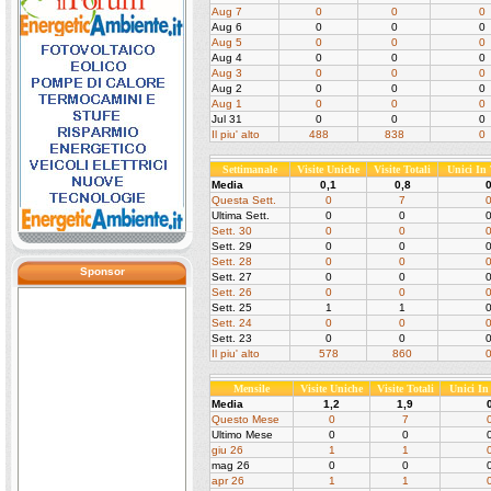
Aug 7
0
0
0
Aug 6
0
0
0
Aug 5
0
0
0
Aug 4
0
0
0
Aug 3
0
0
0
Aug 2
0
0
0
Aug 1
0
0
0
Jul 31
0
0
0
Il piu' alto
488
838
0
Settimanale
Visite Uniche
Visite Totali
Unici In
Media
0,1
0,8
Questa Sett.
0
7
Ultima Sett.
0
0
Sett. 30
0
0
Sett. 29
0
0
Sett. 28
0
0
Sponsor
Sett. 27
0
0
Sett. 26
0
0
Sett. 25
1
1
Sett. 24
0
0
Sett. 23
0
0
Il piu' alto
578
860
Mensile
Visite Uniche
Visite Totali
Unici I
Media
1,2
1,9
Questo Mese
0
7
Ultimo Mese
0
0
giu 26
1
1
mag 26
0
0
apr 26
1
1