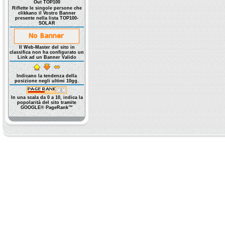
Out TOP100
Riflette le singole persone che
clikkano il Vostro Banner
presente nella lista TOP100-
SOLAR
Il Web-Master del sito in
classifica non ha configurato un
Link ad un Banner Valido
Indicano la tendenza della
posizione negli ultimi 10gg.
In una scala da 0 a 10, indica la
popolarità del sito tramite
GOOGLE® PageRank™