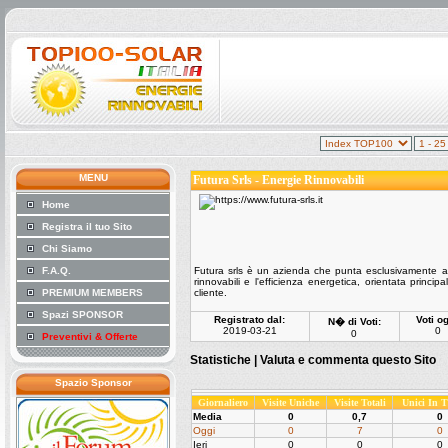
MENU
Futura Srls - Energie Rinnovabili
Home
Registra il tuo Sito
Chi Siamo
F.A.Q.
Futura srls è un azienda che punta esclusivamente al
rinnovabili e l'efficienza energetica, orientata princ
PREMIUM MEMBERS
cliente.
Spazi SPONSOR
Registrato dal:
Voti og
N� di Voti:
2019-03-21
0
0
Preventivi & Offerte
Statistiche |
Valuta e commenta questo Sito
Spazio Sponsor
Giornaliero
Visite Uniche
Visite Totali
Unici In 
Media
0
0,7
0
Oggi
0
7
0
Ieri
0
0
0