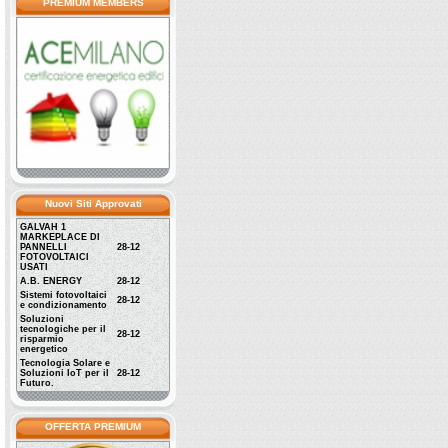
PREMIUM MEMBERS
Nuovi Siti Approvati
GALVAH 1
MARKEPLACE DI
PANNELLI
28-12
FOTOVOLTAICI
USATI
A.B. ENERGY
28-12
Sistemi fotovoltaici
28-12
e condizionamento
Soluzioni
tecnologiche per il
28-12
risparmio
energetico
Tecnologia Solare e
Soluzioni IoT per il
28-12
Futuro.
OFFERTA PREMIUM