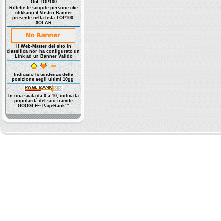
Out TOP100
Riflette le singole persone che
clikkano il Vostro Banner
presente nella lista TOP100-
SOLAR
Il Web-Master del sito in
classifica non ha configurato un
Link ad un Banner Valido
Indicano la tendenza della
posizione negli ultimi 10gg.
In una scala da 0 a 10, indica la
popolarità del sito tramite
GOOGLE® PageRank™