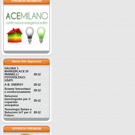
PREMIUM MEMBERS
Nuovi Siti Approvati
GALVAH 1
MARKEPLACE DI
PANNELLI
28-12
FOTOVOLTAICI
USATI
A.B. ENERGY
28-12
Sistemi fotovoltaici
28-12
e condizionamento
Soluzioni
tecnologiche per il
28-12
risparmio
energetico
Tecnologia Solare e
Soluzioni IoT per il
28-12
Futuro.
OFFERTA PREMIUM