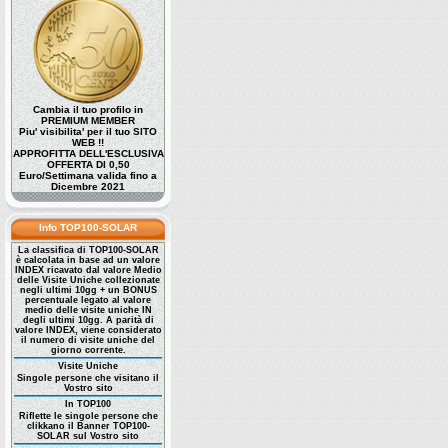
Cambia il tuo profilo in
PREMIUM MEMBER
Piu' visibilita' per il tuo SITO
WEB !!
APPROFITTA DELL'ESCLUSIVA
OFFERTA DI 0,50
Euro/Settimana valida fino a
Dicembre 2021
Info TOP100-SOLAR
La classifica di TOP100-SOLAR
è calcolata in base ad un valore
INDEX ricavato dal valore Medio
delle Visite Uniche collezionate
negli ultimi 10gg + un BONUS
percentuale legato al valore
medio delle visite uniche IN
degli ultimi 10gg. A parità di
valore INDEX, viene considerato
il numero di visite uniche del
giorno corrente.
Visite Uniche
Singole persone che visitano il
Vostro sito
In TOP100
Riflette le singole persone che
clikkano il Banner TOP100-
SOLAR sul Vostro sito