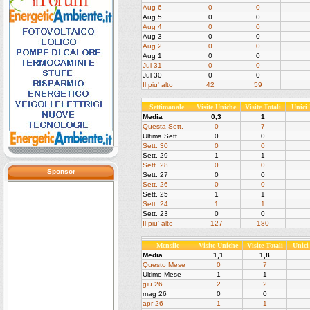
Aug 6
0
0
Aug 5
0
0
Aug 4
0
0
Aug 3
0
0
Aug 2
0
0
Aug 1
0
0
Jul 31
0
0
Jul 30
0
0
Il piu' alto
42
59
Settimanale
Visite Uniche
Visite Totali
Unici
Media
0,3
1
Questa Sett.
0
7
Ultima Sett.
0
0
Sett. 30
0
0
Sett. 29
1
1
Sett. 28
0
0
Sponsor
Sett. 27
0
0
Sett. 26
0
0
Sett. 25
1
1
Sett. 24
1
1
Sett. 23
0
0
Il piu' alto
127
180
Mensile
Visite Uniche
Visite Totali
Unici
Media
1,1
1,8
Questo Mese
0
7
Ultimo Mese
1
1
giu 26
2
2
mag 26
0
0
apr 26
1
1