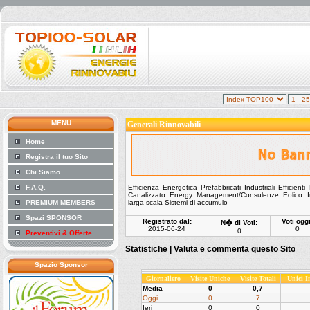
MENU
Generali Rinnovabili
Home
Registra il tuo Sito
Chi Siamo
F.A.Q.
Efficienza Energetica Prefabbricati Industriali Efficien
Canalizzato Energy Management/Consulenze Eolico Imm
PREMIUM MEMBERS
larga scala Sistemi di accumulo
Spazi SPONSOR
Registrato dal:
Voti oggi
N� di Voti:
2015-06-24
0
0
Preventivi & Offerte
Statistiche |
Valuta e commenta questo Sito
Spazio Sponsor
Giornaliero
Visite Uniche
Visite Totali
Unici 
Media
0
0,7
Oggi
0
7
Ieri
0
0