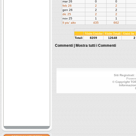
mar 26
0
0
feb 26
2
2
gen 26
2
2
dic 25
2
2
nov 25
1
1
Il piu' alto
435
662
Visite Uniche
Visite Totali
Unici In
Totali
8209
12648
2
Commenti |
Mostra tutti i Commenti
Siti Registrati:
Power
© Copyright TOP
Informazion