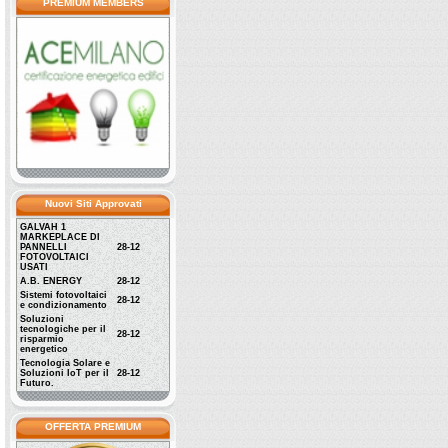
PREMIUM MEMBERS
Nuovi Siti Approvati
GALVAH 1
MARKEPLACE DI
PANNELLI
28-12
FOTOVOLTAICI
USATI
A.B. ENERGY
28-12
Sistemi fotovoltaici
28-12
e condizionamento
Soluzioni
tecnologiche per il
28-12
risparmio
energetico
Tecnologia Solare e
Soluzioni IoT per il
28-12
Futuro.
OFFERTA PREMIUM