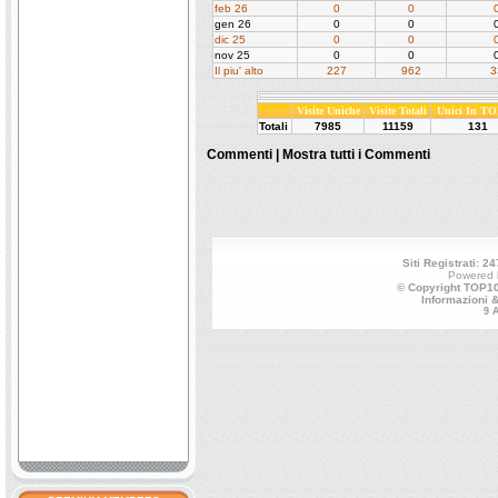
feb 26
0
0
gen 26
0
0
dic 25
0
0
nov 25
0
0
Il piu' alto
227
962
3
Visite Uniche
Visite Totali
Unici In TO
Totali
7985
11159
131
Commenti |
Mostra tutti i Commenti
Siti Registrati: 24
Powered
© Copyright TOP100
Informazioni 
9 