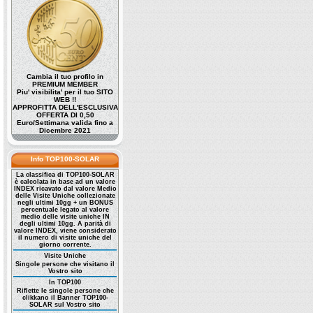
Cambia il tuo profilo in
PREMIUM MEMBER
Piu' visibilita' per il tuo SITO
WEB !!
APPROFITTA DELL'ESCLUSIVA
OFFERTA DI 0,50
Euro/Settimana valida fino a
Dicembre 2021
Info TOP100-SOLAR
La classifica di TOP100-SOLAR
è calcolata in base ad un valore
INDEX ricavato dal valore Medio
delle Visite Uniche collezionate
negli ultimi 10gg + un BONUS
percentuale legato al valore
medio delle visite uniche IN
degli ultimi 10gg. A parità di
valore INDEX, viene considerato
il numero di visite uniche del
giorno corrente.
Visite Uniche
Singole persone che visitano il
Vostro sito
In TOP100
Riflette le singole persone che
clikkano il Banner TOP100-
SOLAR sul Vostro sito