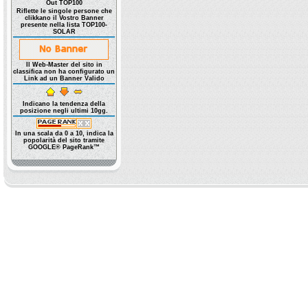
Out TOP100
Riflette le singole persone che
clikkano il Vostro Banner
presente nella lista TOP100-
SOLAR
Il Web-Master del sito in
classifica non ha configurato un
Link ad un Banner Valido
Indicano la tendenza della
posizione negli ultimi 10gg.
In una scala da 0 a 10, indica la
popolarità del sito tramite
GOOGLE® PageRank™