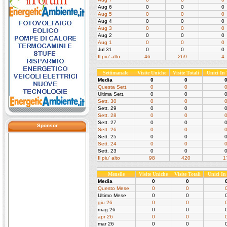
Aug 6
0
0
0
Aug 5
0
0
0
Aug 4
0
0
0
Aug 3
0
0
0
Aug 2
0
0
0
Aug 1
0
0
0
Jul 31
0
0
0
Il piu' alto
46
269
4
Settimanale
Visite Uniche
Visite Totali
Unici In
Media
0
0
Questa Sett.
0
0
Ultima Sett.
0
0
Sett. 30
0
0
Sett. 29
0
0
Sett. 28
0
0
Sett. 27
0
0
Sponsor
Sett. 26
0
0
Sett. 25
0
0
Sett. 24
0
0
Sett. 23
0
0
Il piu' alto
98
420
1
Mensile
Visite Uniche
Visite Totali
Unici I
Media
0
0
Questo Mese
0
0
Ultimo Mese
0
0
giu 26
0
0
mag 26
0
0
apr 26
0
0
mar 26
0
0