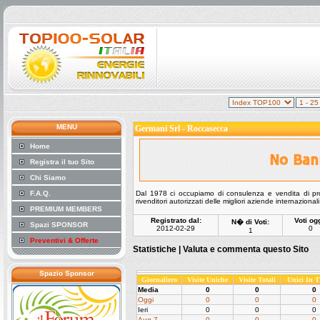
MENU
Germani Srl - Roccasecca
Home
Registra il tuo Sito
Chi Siamo
F.A.Q.
Dal 1978 ci occupiamo di consulenza e vendita di prod
rivenditori autorizzati delle migliori aziende internazionali
PREMIUM MEMBERS
Registrato dal:
Voti ogg
N� di Voti:
Spazi SPONSOR
2012-02-29
0
1
Preventivi & Offerte
Statistiche |
Valuta e commenta questo Sito
Spazio Sponsor
Giornaliero
Visite Uniche
Visite Totali
Unici In 
Media
0
0
0
Oggi
0
0
0
Ieri
0
0
0
Aug 7
0
0
0