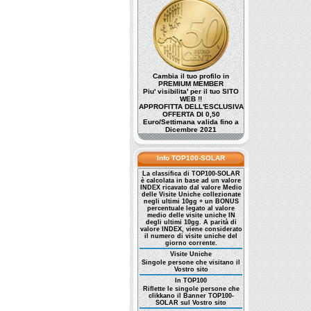
Cambia il tuo profilo in
PREMIUM MEMBER
Piu' visibilita' per il tuo SITO
WEB !!
APPROFITTA DELL'ESCLUSIVA
OFFERTA DI 0,50
Euro/Settimana valida fino a
Dicembre 2021
Info TOP100-SOLAR
La classifica di TOP100-SOLAR
è calcolata in base ad un valore
INDEX ricavato dal valore Medio
delle Visite Uniche collezionate
negli ultimi 10gg + un BONUS
percentuale legato al valore
medio delle visite uniche IN
degli ultimi 10gg. A parità di
valore INDEX, viene considerato
il numero di visite uniche del
giorno corrente.
Visite Uniche
Singole persone che visitano il
Vostro sito
In TOP100
Riflette le singole persone che
clikkano il Banner TOP100-
SOLAR sul Vostro sito