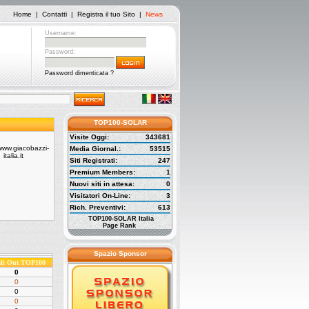
Home
|
Contatti
|
Registra il tuo Sito
|
News
Username:
Password:
Password dimenticata ?
TOP100-SOLAR
Visite Oggi:
343681
Media Giornal.:
53515
Siti Registrati:
247
Premium Members:
1
Nuovi siti in attesa:
0
Visitatori On-Line:
3
Rich. Preventivi:
613
TOP100-SOLAR Italia
Page Rank
Spazio Sponsor
ali Out TOP100
0
0
0
0