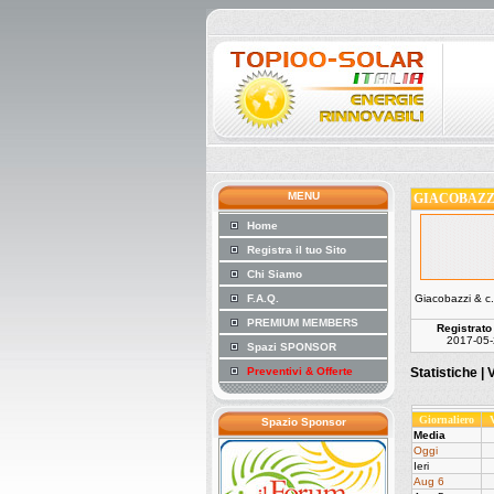
MENU
GIACOBAZZI
Home
Registra il tuo Sito
Chi Siamo
F.A.Q.
Giacobazzi & c.
PREMIUM MEMBERS
Registrato
2017-05-
Spazi SPONSOR
Preventivi & Offerte
Statistiche |
V
Giornaliero
Spazio Sponsor
Media
Oggi
Ieri
Aug 6