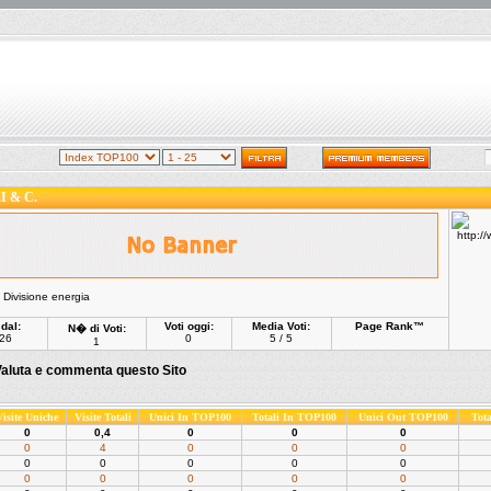
 & C.
 Divisione energia
 dal:
Voti oggi:
Media Voti:
Page Rank™
N� di Voti:
26
0
5 / 5
1
aluta e commenta questo Sito
Visite Uniche
Visite Totali
Unici In TOP100
Totali In TOP100
Unici Out TOP100
Tot
0
0,4
0
0
0
0
4
0
0
0
0
0
0
0
0
0
0
0
0
0