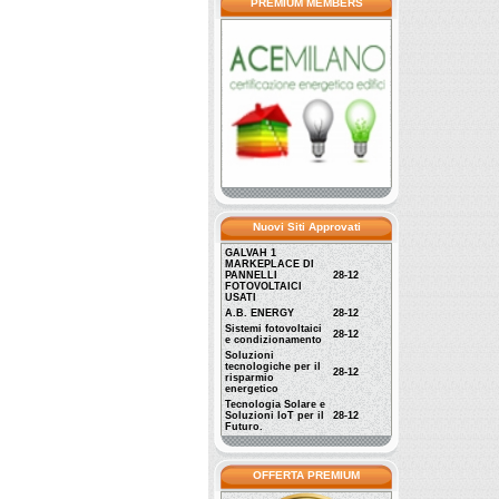
PREMIUM MEMBERS
Nuovi Siti Approvati
GALVAH 1
MARKEPLACE DI
PANNELLI
28-12
FOTOVOLTAICI
USATI
A.B. ENERGY
28-12
Sistemi fotovoltaici
28-12
e condizionamento
Soluzioni
tecnologiche per il
28-12
risparmio
energetico
Tecnologia Solare e
Soluzioni IoT per il
28-12
Futuro.
OFFERTA PREMIUM