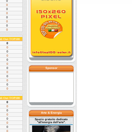
0
0
0
0
0
0
0
0
ali Out TOP100
0
0
0
0
0
0
0
Sponsor
0
0
0
0
0
ali Out TOP100
0
0
0
Arte & Energia
0
0
Spazio gratuito dedicato
"all'energia dell'arte".
0
0
0