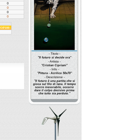
0
0
0
0
 TOP100
- Titolo -
"Il futuro si decide ora"
- Artista -
"Cristian Cipriani"
- Info -
"Pittura - Acrilico 50x70"
- Descrizione -
"Il futuro è una partita che si
gioca sul filo di lana. Il tempo
scorre inesorabile, occorre
dare il colpo decisivo prima
che tutto sia perduto."