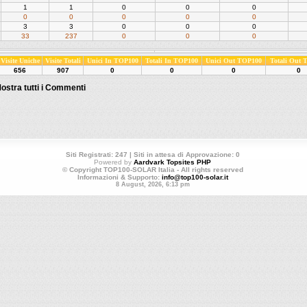
1
1
0
0
0
0
0
0
0
0
3
3
0
0
0
33
237
0
0
0
Visite Uniche
Visite Totali
Unici In TOP100
Totali In TOP100
Unici Out TOP100
Totali Out
656
907
0
0
0
0
ostra tutti i Commenti
Siti Registrati: 247 | Siti in attesa di Approvazione: 0
Powered by
Aardvark Topsites PHP
© Copyright TOP100-SOLAR Italia - All rights reserved
Informazioni & Supporto:
info@top100-solar.it
8 August, 2026, 6:13 pm