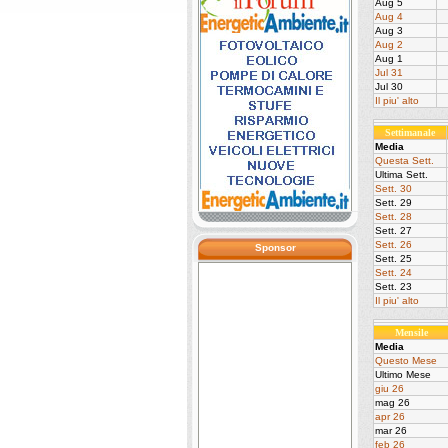
Aug 5
Aug 4
Aug 3
Aug 2
Aug 1
Jul 31
Jul 30
Il piu' alto
Settimanale
Media
Questa Sett.
Ultima Sett.
Sett. 30
Sett. 29
Sett. 28
Sett. 27
Sett. 26
Sponsor
Sett. 25
Sett. 24
Sett. 23
Il piu' alto
Mensile
Media
Questo Mese
Ultimo Mese
giu 26
mag 26
apr 26
mar 26
feb 26