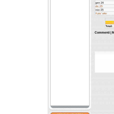
gen 26
dic 25
nov 25
Il piu' alto
Totali
Commenti |
M