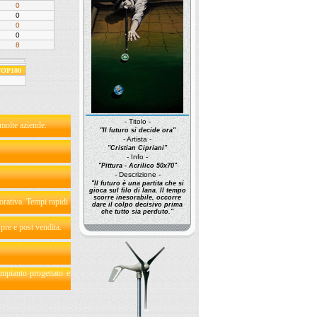
0
0
0
0
8
 TOP100
- Titolo -
 molte aziende.
"Il futuro si decide ora"
- Artista -
"Cristian Cipriani"
- Info -
"Pittura - Acrilico 50x70"
- Descrizione -
"Il futuro è una partita che si
gioca sul filo di lana. Il tempo
scorre inesorabile, occorre
borativa. Tempi rapidi
dare il colpo decisivo prima
che tutto sia perduto."
 pre e post vendita.
impianto progettato e