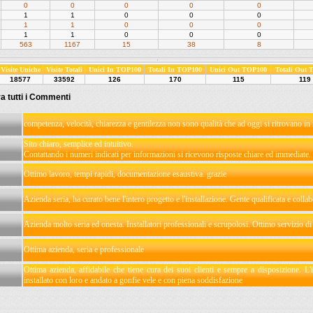
0
0
0
0
0
1
1
0
0
0
1
1
0
0
0
1
1
0
0
0
563
1167
15
38
8
Visite Uniche
Visite Totali
Unici In TOP100
Totali In TOP100
Unici Out TOP100
Totali Out
18577
33592
126
170
115
119
a tutti i Commenti
competenza, velocità, chiarezza e gentilezza non sono qualità che ad oggi si ritrovano in
Sito chiaro, semplice ed intuitivo.
Contattando i numeri indicati per informazioni si ricevono risposte chiare ed immediate.
Ottimo lavoro, tempi rapidi, documentazione esaustiva. grazie
Azienda seria, ha curato bene l'intero progetto e l'installazione. Gente qualificata e colla
Azienda molto seria ed onesta. Installatori professionali e scrupolosi. Ottimo servizio di
Ottima azienda, seria e professionale
Ottima azienda, affidabile che tiene cura dei suoi clienti e sempre a disposizione. L'
installato con loro e andato a gonfie vele e con piena soddisfazione