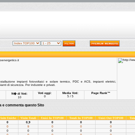
tallazione impianti fotovoltaici e solare termico, PDC e ACS, impianti elettrici,
ianti di sicurezza. Per industrie e privati.
Voti oggi:
Media Voti:
Page Rank™
N� di Voti:
0
5 / 5
10
ta e commenta questo Sito
Visite Uniche
Visite Totali
Unici In TOP100
Totali In TOP100
Unici Out TOP100
Tot
0
0,9
0
0
0
0
9
0
0
0
0
0
0
0
0
0
0
0
0
0