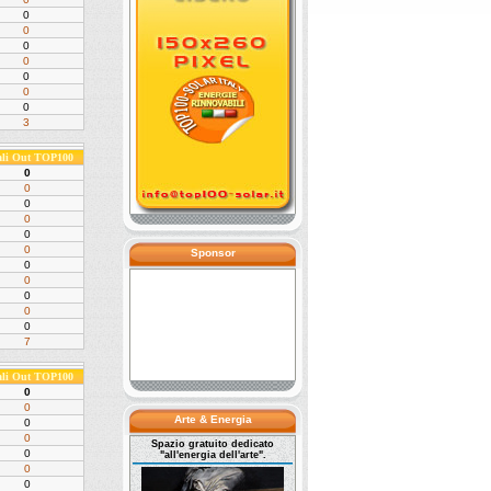
0
0
0
0
0
0
0
3
ali Out TOP100
0
0
0
0
0
0
Sponsor
0
0
0
0
0
7
ali Out TOP100
0
0
Arte & Energia
0
0
Spazio gratuito dedicato
0
"all'energia dell'arte".
0
0