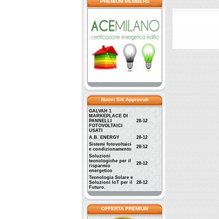
PREMIUM MEMBERS
Nuovi Siti Approvati
GALVAH 1
MARKEPLACE DI
PANNELLI
28-12
FOTOVOLTAICI
USATI
A.B. ENERGY
28-12
Sistemi fotovoltaici
28-12
e condizionamento
Soluzioni
tecnologiche per il
28-12
risparmio
energetico
Tecnologia Solare e
Soluzioni IoT per il
28-12
Futuro.
OFFERTA PREMIUM