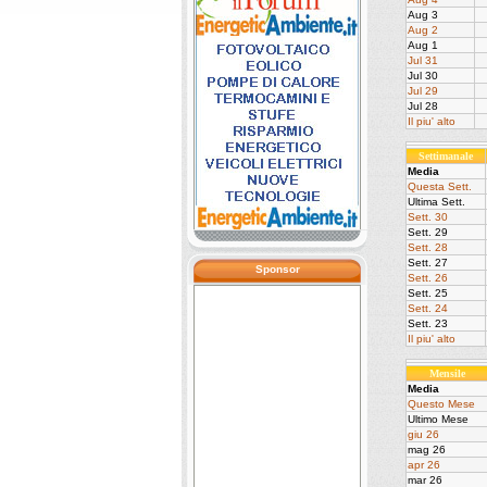
Aug 3
Aug 2
Aug 1
Jul 31
Jul 30
Jul 29
Jul 28
Il piu' alto
Settimanale
Media
Questa Sett.
Ultima Sett.
Sett. 30
Sett. 29
Sett. 28
Sett. 27
Sponsor
Sett. 26
Sett. 25
Sett. 24
Sett. 23
Il piu' alto
Mensile
Media
Questo Mese
Ultimo Mese
giu 26
mag 26
apr 26
mar 26