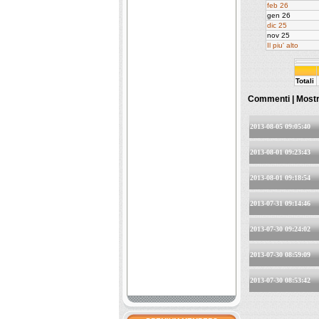
feb 26
gen 26
dic 25
nov 25
Il piu' alto
Totali
Commenti |
Mostr
2013-08-05 09:05:40
2013-08-01 09:23:43
2013-08-01 09:18:54
2013-07-31 09:14:46
2013-07-30 09:24:02
2013-07-30 08:59:09
2013-07-30 08:53:42