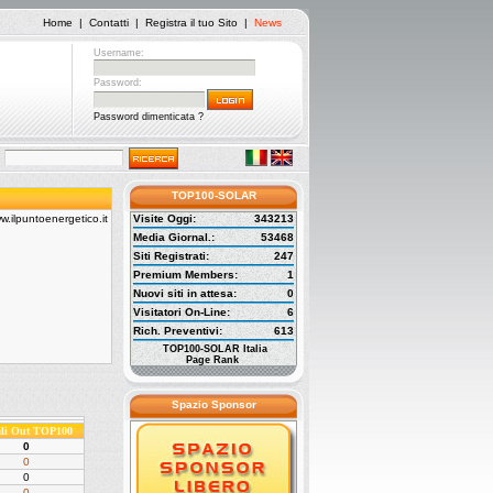
Home
|
Contatti
|
Registra il tuo Sito
|
News
Username:
Password:
Password dimenticata ?
TOP100-SOLAR
Visite Oggi:
343213
Media Giornal.:
53468
Siti Registrati:
247
Premium Members:
1
Nuovi siti in attesa:
0
Visitatori On-Line:
6
Rich. Preventivi:
613
TOP100-SOLAR Italia
Page Rank
Spazio Sponsor
ali Out TOP100
0
0
0
0