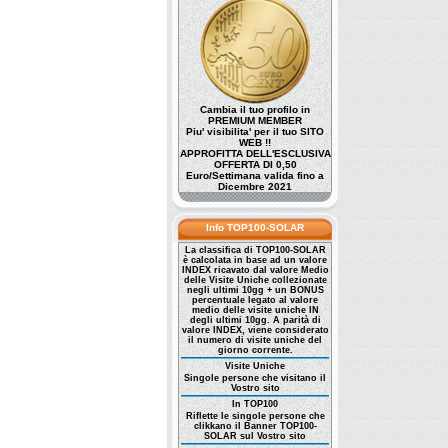
Cambia il tuo profilo in
PREMIUM MEMBER
Piu' visibilita' per il tuo SITO
WEB !!
APPROFITTA DELL'ESCLUSIVA
OFFERTA DI 0,50
Euro/Settimana valida fino a
Dicembre 2021
Info TOP100-SOLAR
La classifica di TOP100-SOLAR
è calcolata in base ad un valore
INDEX ricavato dal valore Medio
delle Visite Uniche collezionate
negli ultimi 10gg + un BONUS
percentuale legato al valore
medio delle visite uniche IN
degli ultimi 10gg. A parità di
valore INDEX, viene considerato
il numero di visite uniche del
giorno corrente.
Visite Uniche
Singole persone che visitano il
Vostro sito
In TOP100
Riflette le singole persone che
clikkano il Banner TOP100-
SOLAR sul Vostro sito