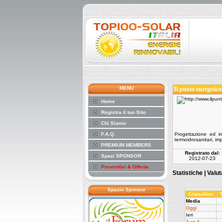
MENU
Il punto energetico
Home
Registra il tuo Sito
Chi Siamo
F.A.Q.
Progettazione ed ins
termoidrosanitari, imp
PREMIUM MEMBERS
Registrato dal:
Spazi SPONSOR
2012-07-23
Preventivi & Offerte
Statistiche |
Valu
Spazio Sponsor
Giornaliero
Media
Oggi
Ieri
Aug 4