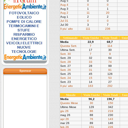
Aug 5
0
0
Aug 4
0
0
Aug 3
1
1
Aug 2
11
20
Aug 1
2
2
Jul 31
0
0
Jul 30
3
7
Il piu' alto
111
236
Settimanale
Visite Uniche
Visite Totali
Unic
Media
22,9
68,7
Questa Sett.
7
114
Ultima Sett.
17
30
Sett. 30
7
9
Sett. 29
32
64
Sett. 28
33
74
Sett. 27
28
99
Sett. 26
31
91
Sponsor
Sett. 25
45
126
Sett. 24
15
53
Sett. 23
14
27
Il piu' alto
163
292
Mensile
Visite Uniche
Visite Totali
Unic
Media
96,2
196,7
Questo Mese
30
150
Ultimo Mese
129
342
giu 26
86
219
mag 26
88
230
apr 26
76
143
mar 26
89
146
feb 26
151
226