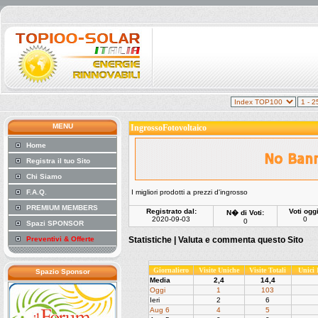
MENU
IngrossoFotovoltaico
Home
Registra il tuo Sito
Chi Siamo
F.A.Q.
I migliori prodotti a prezzi d'ingrosso
PREMIUM MEMBERS
Registrato dal:
Voti oggi
N� di Voti:
2020-09-03
0
0
Spazi SPONSOR
Preventivi & Offerte
Statistiche |
Valuta e commenta questo Sito
Giornaliero
Visite Uniche
Visite Totali
Unici
Spazio Sponsor
Media
2,4
14,4
Oggi
1
103
Ieri
2
6
Aug 6
4
5