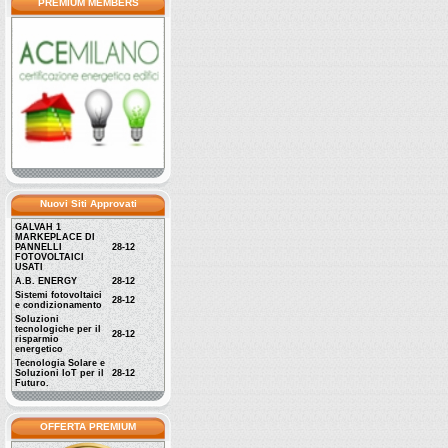
PREMIUM MEMBERS
Nuovi Siti Approvati
GALVAH 1
MARKEPLACE DI
PANNELLI
28-12
FOTOVOLTAICI
USATI
A.B. ENERGY
28-12
Sistemi fotovoltaici
28-12
e condizionamento
Soluzioni
tecnologiche per il
28-12
risparmio
energetico
Tecnologia Solare e
Soluzioni IoT per il
28-12
Futuro.
OFFERTA PREMIUM