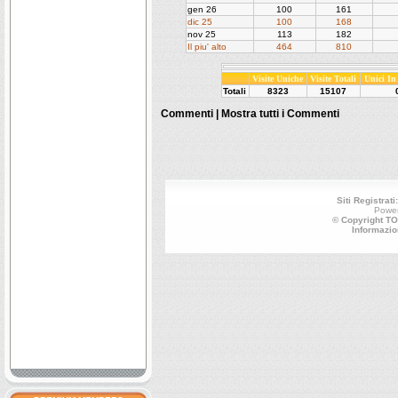
gen 26
100
161
dic 25
100
168
nov 25
113
182
Il piu' alto
464
810
Visite Uniche
Visite Totali
Unici I
Totali
8323
15107
Commenti |
Mostra tutti i Commenti
Siti Registrati
Powe
© Copyright TO
Informazio