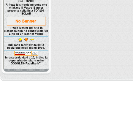
Out TOP100
Riflette le singole persone che
clikkano il Vostro Banner
presente nella lista TOP100-
SOLAR
Il Web-Master del sito in
classifica non ha configurato un
Link ad un Banner Valido
Indicano la tendenza della
posizione negli ultimi 10gg.
In una scala da 0 a 10, indica la
popolarità del sito tramite
GOOGLE® PageRank™