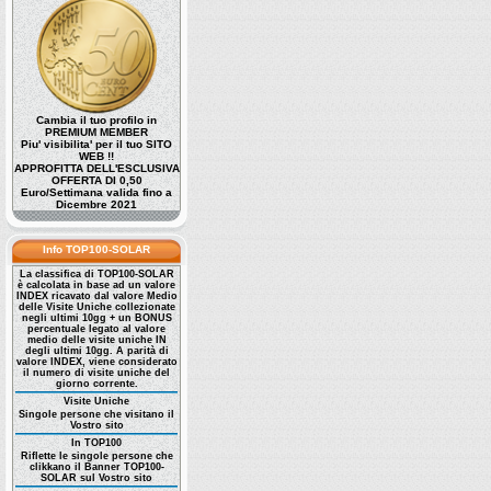
Cambia il tuo profilo in
PREMIUM MEMBER
Piu' visibilita' per il tuo SITO
WEB !!
APPROFITTA DELL'ESCLUSIVA
OFFERTA DI 0,50
Euro/Settimana valida fino a
Dicembre 2021
Info TOP100-SOLAR
La classifica di TOP100-SOLAR
è calcolata in base ad un valore
INDEX ricavato dal valore Medio
delle Visite Uniche collezionate
negli ultimi 10gg + un BONUS
percentuale legato al valore
medio delle visite uniche IN
degli ultimi 10gg. A parità di
valore INDEX, viene considerato
il numero di visite uniche del
giorno corrente.
Visite Uniche
Singole persone che visitano il
Vostro sito
In TOP100
Riflette le singole persone che
clikkano il Banner TOP100-
SOLAR sul Vostro sito