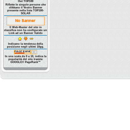
Out TOP100
Riflette le singole persone che
clikkano il Vostro Banner
presente nella lista TOP100-
SOLAR
Il Web-Master del sito in
classifica non ha configurato un
Link ad un Banner Valido
Indicano la tendenza della
posizione negli ultimi 10gg.
In una scala da 0 a 10, indica la
popolarità del sito tramite
GOOGLE® PageRank™