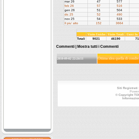
mar 26
47
577
feb 26
57
516
gen 26
51
504
dic 25
52
490
nov 25
54
533
Il piu' alto
152
3664
Visite Uniche
Visite Totali
Unici In
Totali
9021
46190
71
Commenti |
Mostra tutti i Commenti
Ottima idea quella di condiv
2010-09-02 22:24:51
Siti Registrati
Power
© Copyright TOP
Informazio