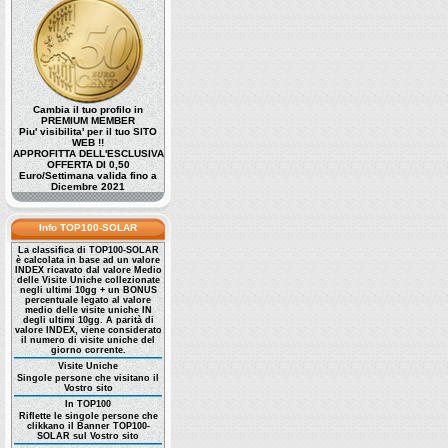
Cambia il tuo profilo in
PREMIUM MEMBER
Piu' visibilita' per il tuo SITO
WEB !!
APPROFITTA DELL'ESCLUSIVA
OFFERTA DI 0,50
Euro/Settimana valida fino a
Dicembre 2021
Info TOP100-SOLAR
La classifica di TOP100-SOLAR
è calcolata in base ad un valore
INDEX ricavato dal valore Medio
delle Visite Uniche collezionate
negli ultimi 10gg + un BONUS
percentuale legato al valore
medio delle visite uniche IN
degli ultimi 10gg. A parità di
valore INDEX, viene considerato
il numero di visite uniche del
giorno corrente.
Visite Uniche
Singole persone che visitano il
Vostro sito
In TOP100
Riflette le singole persone che
clikkano il Banner TOP100-
SOLAR sul Vostro sito