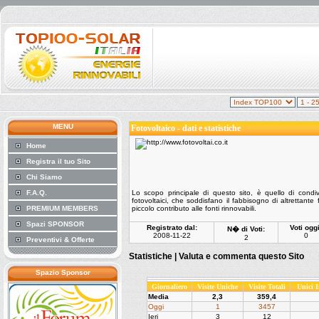
MENU
Fotovoltaico - dati e statistiche
Home
Registra il tuo Sito
Chi Siamo
F.A.Q.
Lo scopo principale di questo sito, è quello di condivi
fotovoltaici, che soddisfano il fabbisogno di altrettant
PREMIUM MEMBERS
piccolo contributo alle fonti rinnovabili.
Spazi SPONSOR
Registrato dal:
Voti oggi
N� di Voti:
2008-11-22
0
2
Preventivi & Offerte
Statistiche |
Valuta e commenta questo Sito
Spazio Sponsor
Giornaliero
Visite Uniche
Visite Totali
Unici 
Media
2,3
359,4
Oggi
1
3457
Ieri
3
12