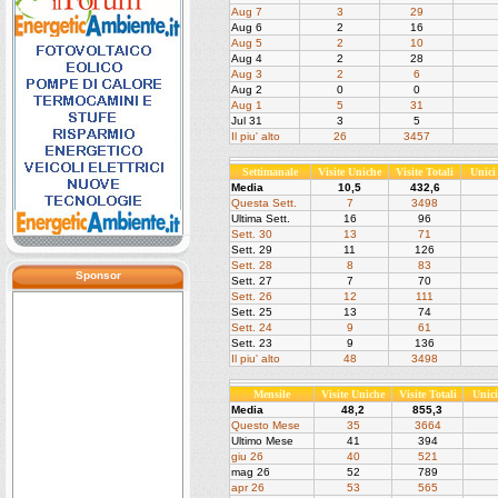
Aug 7
3
29
Aug 6
2
16
Aug 5
2
10
Aug 4
2
28
Aug 3
2
6
Aug 2
0
0
Aug 1
5
31
Jul 31
3
5
Il piu' alto
26
3457
Settimanale
Visite Uniche
Visite Totali
Unici
Media
10,5
432,6
Questa Sett.
7
3498
Ultima Sett.
16
96
Sett. 30
13
71
Sett. 29
11
126
Sett. 28
8
83
Sponsor
Sett. 27
7
70
Sett. 26
12
111
Sett. 25
13
74
Sett. 24
9
61
Sett. 23
9
136
Il piu' alto
48
3498
Mensile
Visite Uniche
Visite Totali
Unic
Media
48,2
855,3
Questo Mese
35
3664
Ultimo Mese
41
394
giu 26
40
521
mag 26
52
789
apr 26
53
565