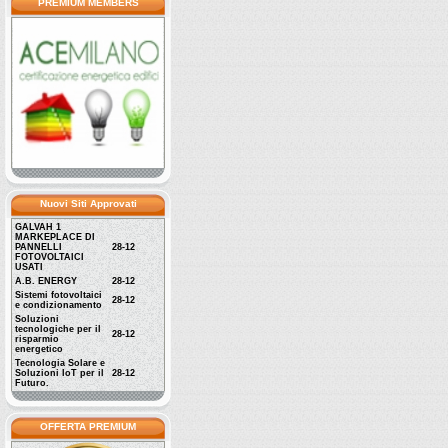
PREMIUM MEMBERS
Nuovi Siti Approvati
GALVAH 1
MARKEPLACE DI
PANNELLI
28-12
FOTOVOLTAICI
USATI
A.B. ENERGY
28-12
Sistemi fotovoltaici
28-12
e condizionamento
Soluzioni
tecnologiche per il
28-12
risparmio
energetico
Tecnologia Solare e
Soluzioni IoT per il
28-12
Futuro.
OFFERTA PREMIUM