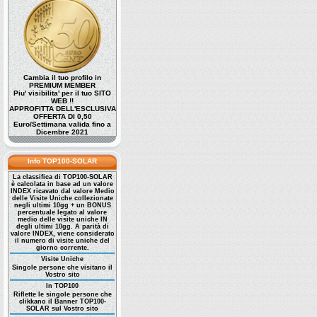
Cambia il tuo profilo in
PREMIUM MEMBER
Piu' visibilita' per il tuo SITO
WEB !!
APPROFITTA DELL'ESCLUSIVA
OFFERTA DI 0,50
Euro/Settimana valida fino a
Dicembre 2021
Info TOP100-SOLAR
La classifica di TOP100-SOLAR
è calcolata in base ad un valore
INDEX ricavato dal valore Medio
delle Visite Uniche collezionate
negli ultimi 10gg + un BONUS
percentuale legato al valore
medio delle visite uniche IN
degli ultimi 10gg. A parità di
valore INDEX, viene considerato
il numero di visite uniche del
giorno corrente.
Visite Uniche
Singole persone che visitano il
Vostro sito
In TOP100
Riflette le singole persone che
clikkano il Banner TOP100-
SOLAR sul Vostro sito