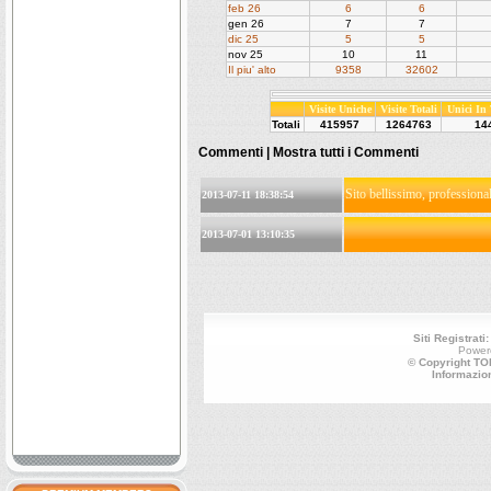
feb 26
6
6
gen 26
7
7
dic 25
5
5
nov 25
10
11
Il piu' alto
9358
32602
Visite Uniche
Visite Totali
Unici In
Totali
415957
1264763
14
Commenti |
Mostra tutti i Commenti
Sito bellissimo, professional
2013-07-11 18:38:54
2013-07-01 13:10:35
Siti Registrati
Power
© Copyright TOP
Informazio