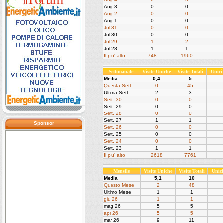
Aug 3
0
0
Aug 2
0
0
Aug 1
0
0
Jul 31
0
0
Jul 30
0
0
Jul 29
1
2
Jul 28
1
1
Il piu' alto
748
1960
Settimanale
Visite Uniche
Visite Totali
Unici
Media
0,4
5
Questa Sett.
0
45
Ultima Sett.
2
3
Sett. 30
0
0
Sett. 29
0
0
Sett. 28
0
0
Sett. 27
1
1
Sponsor
Sett. 26
0
0
Sett. 25
0
0
Sett. 24
0
0
Sett. 23
1
1
Il piu' alto
2618
7761
Mensile
Visite Uniche
Visite Totali
Unic
Media
5,1
10
Questo Mese
2
48
Ultimo Mese
1
1
giu 26
1
1
mag 26
5
5
apr 26
5
5
mar 26
9
11