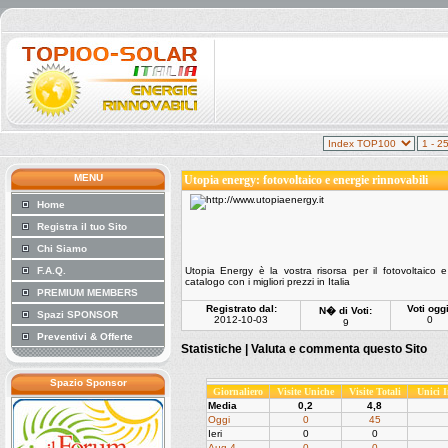
MENU
Utopia energy: fotovoltaico e energie rinnovabili
Home
Registra il tuo Sito
Chi Siamo
F.A.Q.
Utopia Energy è la vostra risorsa per il fotovoltaico e
catalogo con i migliori prezzi in Italia
PREMIUM MEMBERS
Registrato dal:
Voti oggi
N� di Voti:
Spazi SPONSOR
2012-10-03
0
9
Preventivi & Offerte
Statistiche |
Valuta e commenta questo Sito
Spazio Sponsor
Giornaliero
Visite Uniche
Visite Totali
Unici 
Media
0,2
4,8
Oggi
0
45
Ieri
0
0
Aug 4
0
0