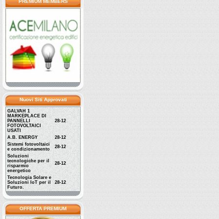
PREMIUM MEMBERS
Nuovi Siti Approvati
GALVAH 1
MARKEPLACE DI
PANNELLI
28-12
FOTOVOLTAICI
USATI
A.B. ENERGY
28-12
Sistemi fotovoltaici
28-12
e condizionamento
Soluzioni
tecnologiche per il
28-12
risparmio
energetico
Tecnologia Solare e
Soluzioni IoT per il
28-12
Futuro.
OFFERTA PREMIUM