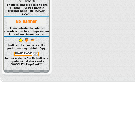
Out TOP100
Riflette le singole persone che
clikkano il Vostro Banner
presente nella lista TOP100-
SOLAR
Il Web-Master del sito in
classifica non ha configurato un
Link ad un Banner Valido
Indicano la tendenza della
posizione negli ultimi 10gg.
In una scala da 0 a 10, indica la
popolarità del sito tramite
GOOGLE® PageRank™