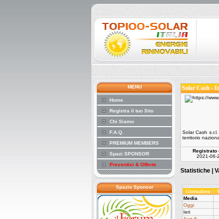
MENU
Solar Cash - I
Home
Registra il tuo Sito
Chi Siamo
F.A.Q.
Solar Cash s.r.l
territorio nazio
PREMIUM MEMBERS
Registrato 
Spazi SPONSOR
2021-06-
Preventivi & Offerte
Statistiche |
V
Spazio Sponsor
Giornaliero
Media
Oggi
Ieri
Aug 6