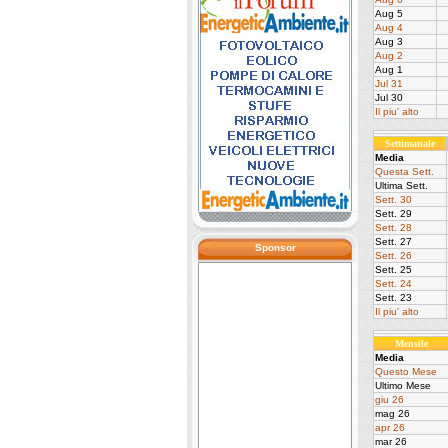
Aug 5
Aug 4
Aug 3
Aug 2
Aug 1
Jul 31
Jul 30
Il piu' alto
Settimanale
Media
Questa Sett.
Ultima Sett.
Sett. 30
Sett. 29
Sett. 28
Sett. 27
Sponsor
Sett. 26
Sett. 25
Sett. 24
Sett. 23
Il piu' alto
Mensile
Media
Questo Mese
Ultimo Mese
giu 26
mag 26
apr 26
mar 26