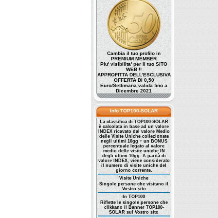
Cambia il tuo profilo in
PREMIUM MEMBER
Piu' visibilita' per il tuo SITO
WEB !!
APPROFITTA DELL'ESCLUSIVA
OFFERTA DI 0,50
Euro/Settimana valida fino a
Dicembre 2021
Info TOP100-SOLAR
La classifica di TOP100-SOLAR
è calcolata in base ad un valore
INDEX ricavato dal valore Medio
delle Visite Uniche collezionate
negli ultimi 10gg + un BONUS
percentuale legato al valore
medio delle visite uniche IN
degli ultimi 10gg. A parità di
valore INDEX, viene considerato
il numero di visite uniche del
giorno corrente.
Visite Uniche
Singole persone che visitano il
Vostro sito
In TOP100
Riflette le singole persone che
clikkano il Banner TOP100-
SOLAR sul Vostro sito