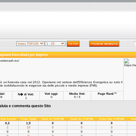
mpianti fotovoltaici per imprese
. è un’Azienda nata nel 2012. Operiamo nel settore dell’Efficienza Energetica su tutto il
nale soddisfacendo le esigenze sia delle piccole e medie imprese (PMI).
dal:
Voti oggi:
Media Voti:
Page Rank™
N� di Voti:
28
0
5 / 5
1
aluta e commenta questo Sito
Visite Uniche
Visite Totali
Unici In TOP100
Totali In TOP100
Unici Out TOP100
Tot
0,2
1,5
0
0
0
2
15
0
0
0
0
0
0
0
0
0
0
0
0
0