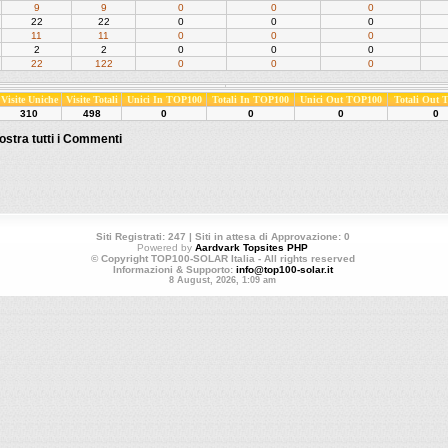
9
9
0
0
0
22
22
0
0
0
11
11
0
0
0
2
2
0
0
0
22
122
0
0
0
Visite Uniche
Visite Totali
Unici In TOP100
Totali In TOP100
Unici Out TOP100
Totali Out
310
498
0
0
0
0
ostra tutti i Commenti
Siti Registrati: 247 | Siti in attesa di Approvazione: 0
Powered by
Aardvark Topsites PHP
© Copyright TOP100-SOLAR Italia - All rights reserved
Informazioni & Supporto:
info@top100-solar.it
8 August, 2026, 1:09 am