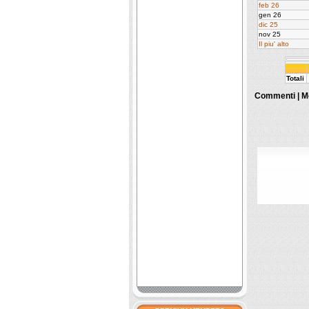
feb 26
gen 26
dic 25
nov 25
Il piu' alto
Totali
Commenti |
M