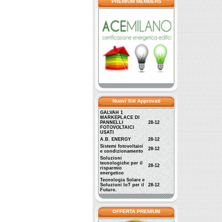
PREMIUM MEMBERS
Nuovi Siti Approvati
GALVAH 1
MARKEPLACE DI
PANNELLI
28-12
FOTOVOLTAICI
USATI
A.B. ENERGY
28-12
Sistemi fotovoltaici
28-12
e condizionamento
Soluzioni
tecnologiche per il
28-12
risparmio
energetico
Tecnologia Solare e
Soluzioni IoT per il
28-12
Futuro.
OFFERTA PREMIUM