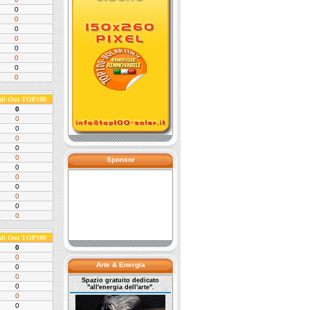
0
0
0
0
0
0
0
0
ali Out TOP100
0
0
0
0
0
0
Sponsor
0
0
0
0
0
0
ali Out TOP100
0
0
Arte & Energia
0
0
Spazio gratuito dedicato
0
"all'energia dell'arte".
0
0