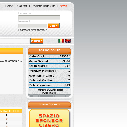
Home
|
Contatti
|
Registra il tuo Sito
|
News
Username:
Password:
Password dimenticata ?
TOP100-SOLAR
Visite Oggi:
343572
Media Giornal.:
53504
Siti Registrati:
247
Premium Members:
1
Nuovi siti in attesa:
0
Visitatori On-Line:
7
Rich. Preventivi:
613
TOP100-SOLAR Italia
Page Rank
Spazio Sponsor
ali Out TOP100
0
0
0
0