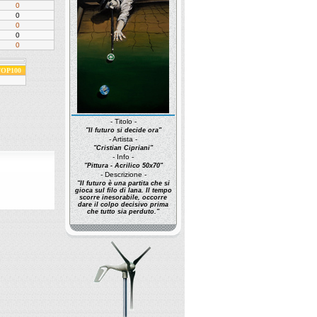
0
0
0
0
0
 TOP100
- Titolo -
"Il futuro si decide ora"
- Artista -
"Cristian Cipriani"
- Info -
"Pittura - Acrilico 50x70"
- Descrizione -
"Il futuro è una partita che si
gioca sul filo di lana. Il tempo
scorre inesorabile, occorre
dare il colpo decisivo prima
che tutto sia perduto."