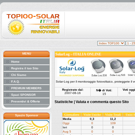
MENU
SolarLog – ITALIA ONLINE
Home
Registra il tuo Sito
Chi Siamo
F.A.Q.
Solar-Log per il monitoraggio fotovoltaico, proteggete il 
PREMIUM MEMBERS
Registrato dal:
Voti oggi
N� di Voti:
2007-08-16
0
15
Spazi SPONSOR
Preventivi & Offerte
Statistiche |
Valuta e commenta questo Sito
Giornaliero
Visite Uniche
Visite Totali
Unici 
Spazio Sponsor
Media
0,3
11,2
Oggi
0
109
Ieri
0
0
Aug 5
0
0