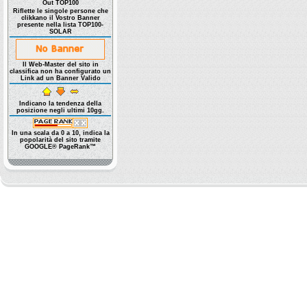
Out TOP100
Riflette le singole persone che
clikkano il Vostro Banner
presente nella lista TOP100-
SOLAR
Il Web-Master del sito in
classifica non ha configurato un
Link ad un Banner Valido
Indicano la tendenza della
posizione negli ultimi 10gg.
In una scala da 0 a 10, indica la
popolarità del sito tramite
GOOGLE® PageRank™