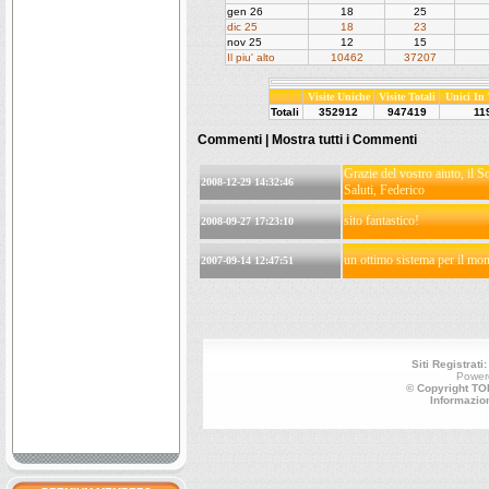
gen 26
18
25
dic 25
18
23
nov 25
12
15
Il piu' alto
10462
37207
Visite Uniche
Visite Totali
Unici In
Totali
352912
947419
11
Commenti |
Mostra tutti i Commenti
Grazie del vostro aiuto, il 
2008-12-29 14:32:46
Saluti, Federico
sito fantastico!
2008-09-27 17:23:10
un ottimo sistema per il mon
2007-09-14 12:47:51
Siti Registrati
Power
© Copyright TOP
Informazio