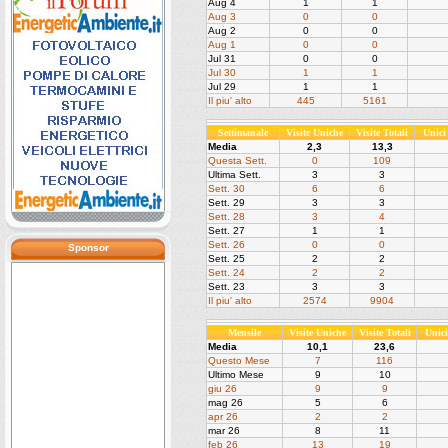
Aug 4
1
1
Aug 3
0
0
Aug 2
0
0
Aug 1
0
0
Jul 31
0
0
Jul 30
1
1
Jul 29
1
1
Il piu' alto
445
5161
Settimanale
Visite Uniche
Visite Totali
Unici
Media
2,3
13,3
Questa Sett.
0
109
Ultima Sett.
3
3
Sett. 30
6
6
Sett. 29
3
3
Sett. 28
3
4
Sett. 27
1
1
Sett. 26
0
0
Sponsor
Sett. 25
2
2
Sett. 24
2
2
Sett. 23
3
3
Il piu' alto
2574
9904
Mensile
Visite Uniche
Visite Totali
Unic
Media
10,1
23,6
Questo Mese
7
116
Ultimo Mese
9
10
giu 26
9
9
mag 26
5
6
apr 26
2
2
mar 26
8
11
feb 26
13
19