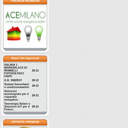
PREMIUM MEMBERS
Nuovi Siti Approvati
GALVAH 1
MARKEPLACE DI
PANNELLI
28-12
FOTOVOLTAICI
USATI
A.B. ENERGY
28-12
Sistemi fotovoltaici
28-12
e condizionamento
Soluzioni
tecnologiche per il
28-12
risparmio
energetico
Tecnologia Solare e
Soluzioni IoT per il
28-12
Futuro.
OFFERTA PREMIUM