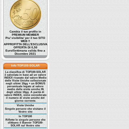
Cambia il tuo profilo in
PREMIUM MEMBER
Piu' visibilita' per il tuo SITO
WEB !!
APPROFITTA DELL'ESCLUSIVA
OFFERTA DI 0,50
Euro/Settimana valida fino a
Dicembre 2021
Info TOP100-SOLAR
La classifica di TOP100-SOLAR
è calcolata in base ad un valore
INDEX ricavato dal valore Medio
delle Visite Uniche collezionate
negli ultimi 10gg + un BONUS
percentuale legato al valore
medio delle visite uniche IN
degli ultimi 10gg. A parità di
valore INDEX, viene considerato
il numero di visite uniche del
giorno corrente.
Visite Uniche
Singole persone che visitano il
Vostro sito
In TOP100
Riflette le singole persone che
clikkano il Banner TOP100-
SOLAR sul Vostro sito