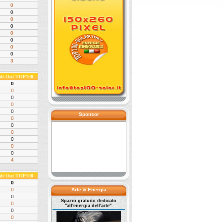
0
0
0
0
0
0
0
0
3
ali Out TOP100
0
0
0
0
0
Sponsor
0
0
0
0
0
0
4
ali Out TOP100
0
0
Arte & Energia
0
Spazio gratuito dedicato
0
"all'energia dell'arte".
0
0