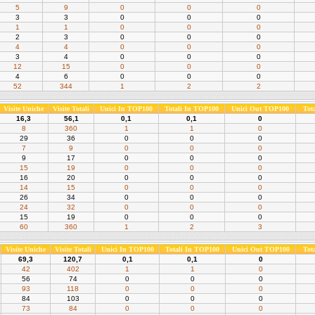
5
9
0
0
0
3
3
0
0
0
1
1
0
0
0
2
3
0
0
0
4
4
0
0
0
3
4
0
0
0
12
15
0
0
0
4
6
0
0
0
52
344
1
2
2
Visite Uniche
Visite Totali
Unici In TOP100
Totali In TOP100
Unici Out TOP100
Tot
16,3
56,1
0,1
0,1
0
8
360
1
1
0
29
36
0
0
0
7
9
0
0
0
9
17
0
0
0
15
19
0
0
0
16
20
0
0
0
14
15
0
0
0
26
34
0
0
0
24
32
0
0
0
15
19
0
0
0
60
360
1
2
3
Visite Uniche
Visite Totali
Unici In TOP100
Totali In TOP100
Unici Out TOP100
Tot
69,3
120,7
0,1
0,1
0
42
402
1
1
0
56
74
0
0
0
93
118
0
0
0
84
103
0
0
0
73
84
0
0
0