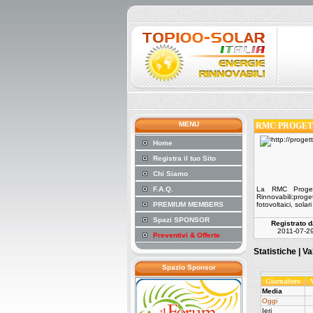
MENU
RMC PROGET
Home
Registra il tuo Sito
Chi Siamo
F.A.Q.
La RMC Progett
Rinnovabili:prog
PREMIUM MEMBERS
fotovoltaici, solar
Spazi SPONSOR
Registrato d
2011-07-2
Preventivi & Offerte
Statistiche |
Va
Spazio Sponsor
Giornaliero
Media
Oggi
Ieri