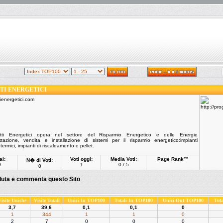
TI ENERGETICI
i Energetici opera nel settore del Risparmio Energetico e delle Energie
ettazione, vendita e installazione di sistemi per il risparmio energetico:impianti
i termici, impianti di riscaldamento e pellet.
al:
Voti oggi:
Media Voti:
Page Rank™
N� di Voti:
9
1
0 / 5
0
luta e commenta questo Sito
Visite Uniche
Visite Totali
Unici In TOP100
Totali In TOP100
Unici Out TOP100
Tot
3,7
39,6
0,1
0,1
0
1
344
1
1
0
2
7
0
0
0