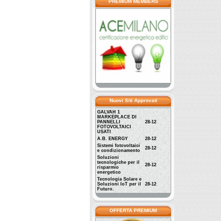
PREMIUM MEMBERS
Nuovi Siti Approvati
GALVAH 1
MARKEPLACE DI
PANNELLI
28-12
FOTOVOLTAICI
USATI
A.B. ENERGY
28-12
Sistemi fotovoltaici
28-12
e condizionamento
Soluzioni
tecnologiche per il
28-12
risparmio
energetico
Tecnologia Solare e
Soluzioni IoT per il
28-12
Futuro.
OFFERTA PREMIUM