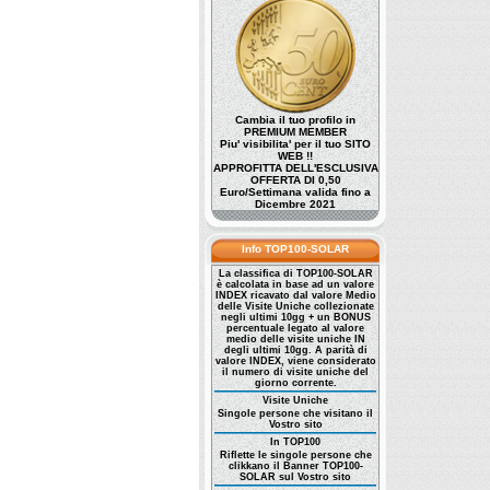
Cambia il tuo profilo in
PREMIUM MEMBER
Piu' visibilita' per il tuo SITO
WEB !!
APPROFITTA DELL'ESCLUSIVA
OFFERTA DI 0,50
Euro/Settimana valida fino a
Dicembre 2021
Info TOP100-SOLAR
La classifica di TOP100-SOLAR
è calcolata in base ad un valore
INDEX ricavato dal valore Medio
delle Visite Uniche collezionate
negli ultimi 10gg + un BONUS
percentuale legato al valore
medio delle visite uniche IN
degli ultimi 10gg. A parità di
valore INDEX, viene considerato
il numero di visite uniche del
giorno corrente.
Visite Uniche
Singole persone che visitano il
Vostro sito
In TOP100
Riflette le singole persone che
clikkano il Banner TOP100-
SOLAR sul Vostro sito