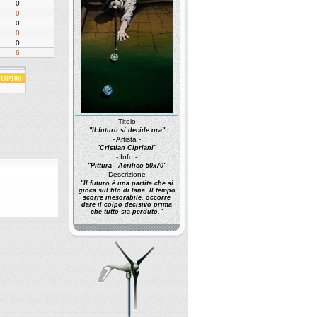
0
0
0
0
0
6
 TOP100
- Titolo -
"Il futuro si decide ora"
- Artista -
"Cristian Cipriani"
- Info -
"Pittura - Acrilico 50x70"
- Descrizione -
"Il futuro è una partita che si
gioca sul filo di lana. Il tempo
scorre inesorabile, occorre
dare il colpo decisivo prima
che tutto sia perduto."