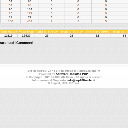
54
66
0
0
0
54
64
0
0
0
90
104
0
0
0
86
115
0
0
0
61
77
0
0
0
160
402
2
2
5
Visite Uniche
Visite Totali
Unici In TOP100
Totali In TOP100
Unici Out TOP100
Totali Out
12115
15520
25
26
62
69
stra tutti i Commenti
Siti Registrati: 247 | Siti in attesa di Approvazione: 0
Powered by
Aardvark Topsites PHP
© Copyright TOP100-SOLAR Italia - All rights reserved
Informazioni & Supporto:
info@top100-solar.it
8 August, 2026, 9:29 am