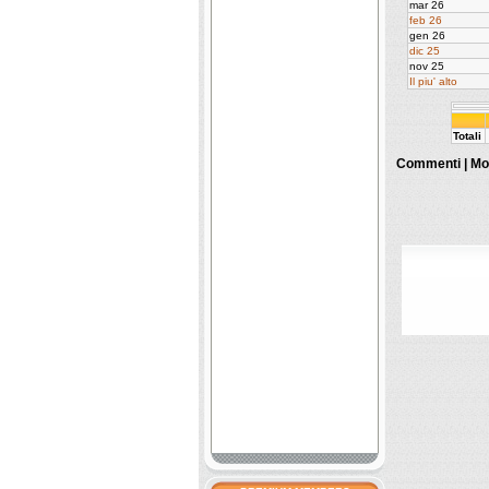
mar 26
feb 26
gen 26
dic 25
nov 25
Il piu' alto
Totali
Commenti |
Mo