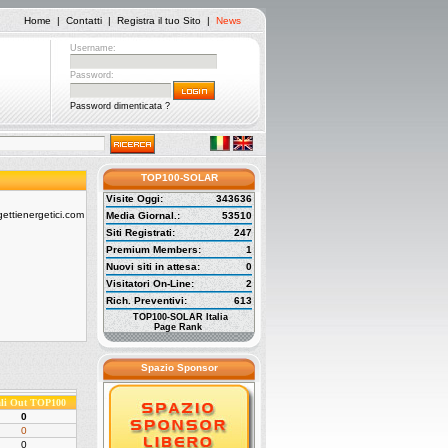
Home
|
Contatti
|
Registra il tuo Sito
|
News
Username:
Password:
Password dimenticata ?
TOP100-SOLAR
Visite Oggi:
343636
Media Giornal.:
53510
Siti Registrati:
247
Premium Members:
1
Nuovi siti in attesa:
0
Visitatori On-Line:
2
Rich. Preventivi:
613
TOP100-SOLAR Italia
Page Rank
Spazio Sponsor
ali Out TOP100
0
0
0