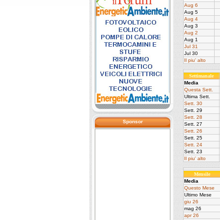
Aug 6
Aug 5
Aug 4
Aug 3
Aug 2
Aug 1
Jul 31
Jul 30
Il piu' alto
Settimanale
Media
Questa Sett.
Ultima Sett.
Sett. 30
Sett. 29
Sett. 28
Sponsor
Sett. 27
Sett. 26
Sett. 25
Sett. 24
Sett. 23
Il piu' alto
Mensile
Media
Questo Mese
Ultimo Mese
giu 26
mag 26
apr 26