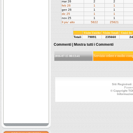
mar 26
2
2
feb 26
1
1
gen 26
1
1
dic 25
1
1
nov 25
1
1
Il piu' alto
5822
25821
Visite Uniche
Visite Totali
Unici In
Totali
79891
235660
24
Commenti |
Mostra tutti i Commenti
Servizio celere e molto com
2016-07-15 00:13:41
Siti Registrati
Power
© Copyright TOP
Informazio