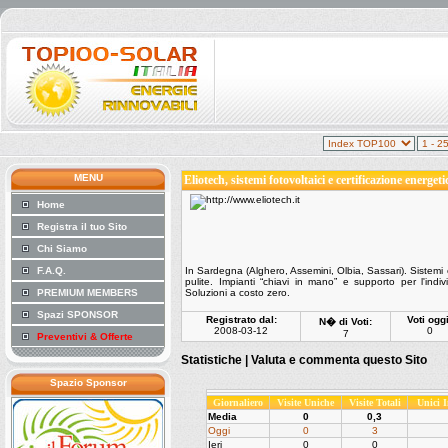
MENU
Eliotech, sistemi fotovoltaici e certificazione energeti
Home
Registra il tuo Sito
Chi Siamo
F.A.Q.
In Sardegna (Alghero, Assemini, Olbia, Sassari). Sistemi ene
pulite. Impianti “chiavi in mano” e supporto per l'indi
PREMIUM MEMBERS
Soluzioni a costo zero.
Spazi SPONSOR
Registrato dal:
Voti oggi
N� di Voti:
2008-03-12
0
7
Preventivi & Offerte
Statistiche |
Valuta e commenta questo Sito
Spazio Sponsor
Giornaliero
Visite Uniche
Visite Totali
Unici 
Media
0
0,3
Oggi
0
3
Ieri
0
0