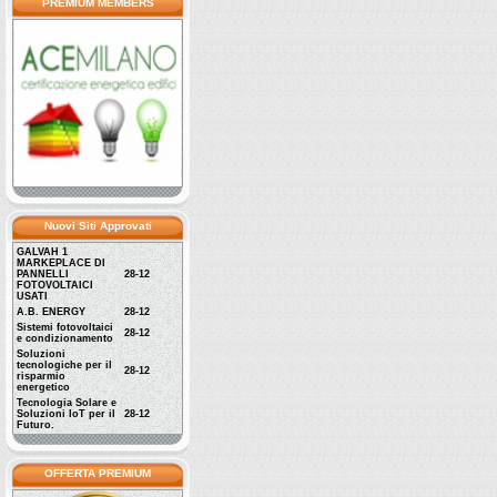
PREMIUM MEMBERS
Nuovi Siti Approvati
GALVAH 1
MARKEPLACE DI
PANNELLI
28-12
FOTOVOLTAICI
USATI
A.B. ENERGY
28-12
Sistemi fotovoltaici
28-12
e condizionamento
Soluzioni
tecnologiche per il
28-12
risparmio
energetico
Tecnologia Solare e
Soluzioni IoT per il
28-12
Futuro.
OFFERTA PREMIUM