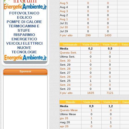
Aug 5
0
0
Aug 4
0
0
Aug 3
0
0
Aug 2
0
0
Aug 1
0
0
Jul 31
0
0
Jul 30
0
0
Jul 29
0
0
Il piu' alto
299
1400
Settimanale
Visite Uniche
Visite Totali
Unici
Media
0,2
0,5
Questa Sett.
0
3
Ultima Sett.
0
0
Sett. 30
1
1
Sett. 29
0
0
Sett. 28
0
0
Sponsor
Sett. 27
0
0
Sett. 26
0
0
Sett. 25
1
1
Sett. 24
0
0
Sett. 23
0
0
Il piu' alto
1635
7121
Mensile
Visite Uniche
Visite Totali
Unic
Media
0,9
1,2
Questo Mese
1
4
Ultimo Mese
0
0
giu 26
1
1
mag 26
1
1
apr 26
0
0