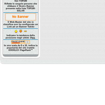
Out TOP100
Riflette le singole persone che
clikkano il Vostro Banner
presente nella lista TOP100-
SOLAR
Il Web-Master del sito in
classifica non ha configurato un
Link ad un Banner Valido
Indicano la tendenza della
posizione negli ultimi 10gg.
In una scala da 0 a 10, indica la
popolarità del sito tramite
GOOGLE® PageRank™