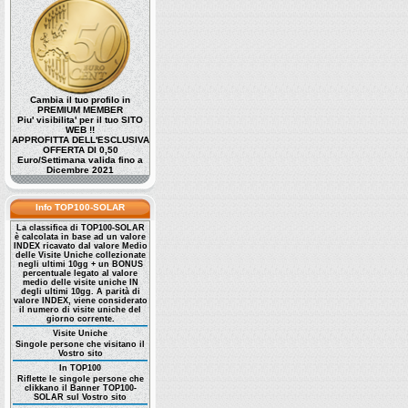
Cambia il tuo profilo in
PREMIUM MEMBER
Piu' visibilita' per il tuo SITO
WEB !!
APPROFITTA DELL'ESCLUSIVA
OFFERTA DI 0,50
Euro/Settimana valida fino a
Dicembre 2021
Info TOP100-SOLAR
La classifica di TOP100-SOLAR
è calcolata in base ad un valore
INDEX ricavato dal valore Medio
delle Visite Uniche collezionate
negli ultimi 10gg + un BONUS
percentuale legato al valore
medio delle visite uniche IN
degli ultimi 10gg. A parità di
valore INDEX, viene considerato
il numero di visite uniche del
giorno corrente.
Visite Uniche
Singole persone che visitano il
Vostro sito
In TOP100
Riflette le singole persone che
clikkano il Banner TOP100-
SOLAR sul Vostro sito