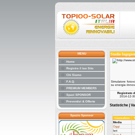
MENU
Studio Ingegner
Home
Registra il tuo Sito
Chi Siamo
F.A.Q.
Simulatore fotovo
su energia rinnov
PREMIUM MEMBERS
Registrato d
Spazi SPONSOR
2014-12-3
Preventivi & Offerte
Statistiche |
Va
Spazio Sponsor
Giornaliero
Media
Oggi
Ieri
Aug 4