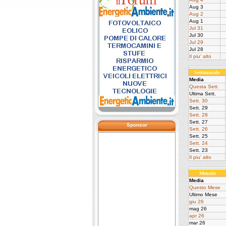
Aug 3
Aug 2
Aug 1
Jul 31
Jul 30
Jul 29
Jul 28
Il piu' alto
Settimanale
Media
Questa Sett.
Ultima Sett.
Sett. 30
Sett. 29
Sett. 28
Sett. 27
Sponsor
Sett. 26
Sett. 25
Sett. 24
Sett. 23
Il piu' alto
Mensile
Media
Questo Mese
Ultimo Mese
giu 26
mag 26
apr 26
mar 26