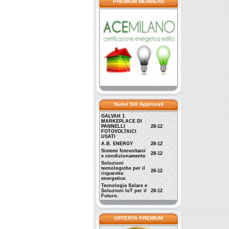
PREMIUM MEMBERS
Nuovi Siti Approvati
GALVAH 1
MARKEPLACE DI
PANNELLI
28-12
FOTOVOLTAICI
USATI
A.B. ENERGY
28-12
Sistemi fotovoltaici
28-12
e condizionamento
Soluzioni
tecnologiche per il
28-12
risparmio
energetico
Tecnologia Solare e
Soluzioni IoT per il
28-12
Futuro.
OFFERTA PREMIUM