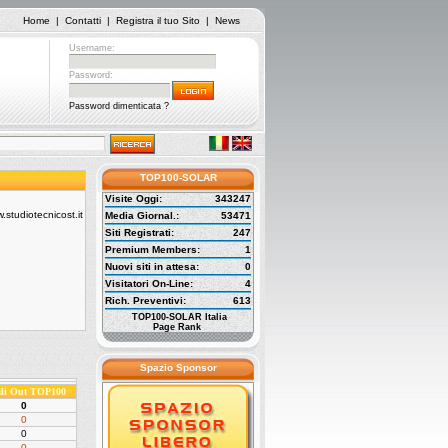
Home
|
Contatti
|
Registra il tuo Sito
|
News
Username:
Password:
Password dimenticata ?
TOP100-SOLAR
Visite Oggi:
343247
Media Giornal.:
53471
Siti Registrati:
247
Premium Members:
1
Nuovi siti in attesa:
0
Visitatori On-Line:
4
Rich. Preventivi:
613
TOP100-SOLAR Italia
Page Rank
Spazio Sponsor
ali Out TOP100
0
0
0
0