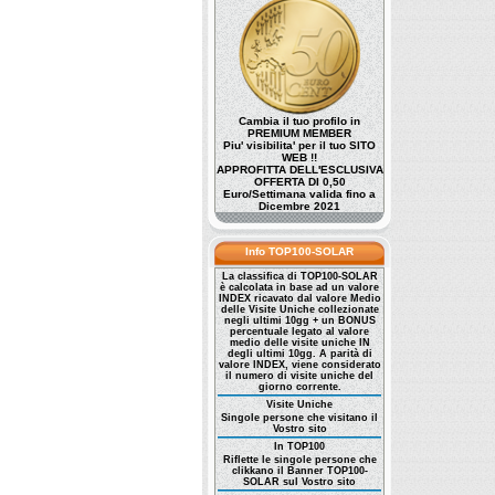
Cambia il tuo profilo in
PREMIUM MEMBER
Piu' visibilita' per il tuo SITO
WEB !!
APPROFITTA DELL'ESCLUSIVA
OFFERTA DI 0,50
Euro/Settimana valida fino a
Dicembre 2021
Info TOP100-SOLAR
La classifica di TOP100-SOLAR
è calcolata in base ad un valore
INDEX ricavato dal valore Medio
delle Visite Uniche collezionate
negli ultimi 10gg + un BONUS
percentuale legato al valore
medio delle visite uniche IN
degli ultimi 10gg. A parità di
valore INDEX, viene considerato
il numero di visite uniche del
giorno corrente.
Visite Uniche
Singole persone che visitano il
Vostro sito
In TOP100
Riflette le singole persone che
clikkano il Banner TOP100-
SOLAR sul Vostro sito