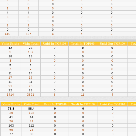
0
0
0
0
0
1
1
0
0
0
4
4
0
0
0
8
8
0
0
0
3
3
0
0
0
2
2
0
0
0
0
0
0
0
0
449
827
4
5
2
Visite Uniche
Visite Totali
Unici In TOP100
Totali In TOP100
Unici Out TOP100
Tot
12
23
0
0
0
5
107
0
0
0
18
18
0
0
0
3
3
0
0
0
5
5
0
0
0
7
7
0
0
0
11
14
0
0
0
17
17
0
0
0
11
11
0
0
0
21
25
0
0
0
22
23
0
0
0
1414
3861
8
11
4
Visite Uniche
Visite Totali
Unici In TOP100
Totali In TOP100
Unici Out TOP100
Tot
73,8
88,4
0
0
0
26
128
0
0
0
41
44
0
0
0
76
81
0
0
0
103
112
0
0
0
66
74
0
0
0
77
80
0
0
0