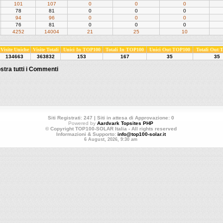
101
107
0
0
0
78
81
0
0
0
94
96
0
0
0
76
81
0
0
0
4252
14004
21
25
10
Visite Uniche
Visite Totali
Unici In TOP100
Totali In TOP100
Unici Out TOP100
Totali Out
134663
363832
153
167
35
35
stra tutti i Commenti
Siti Registrati: 247 | Siti in attesa di Approvazione: 0
Powered by
Aardvark Topsites PHP
© Copyright TOP100-SOLAR Italia - All rights reserved
Informazioni & Supporto:
info@top100-solar.it
6 August, 2026, 9:30 am