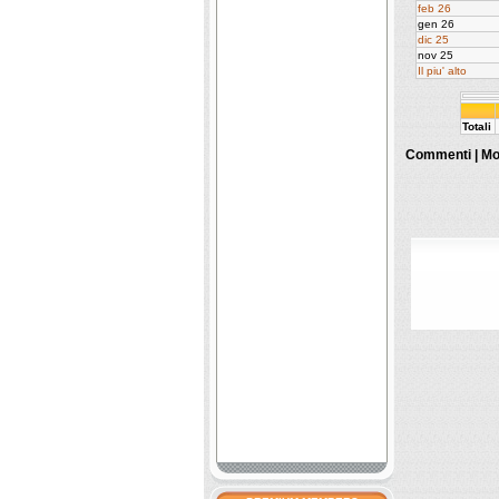
feb 26
gen 26
dic 25
nov 25
Il piu' alto
Totali
Commenti |
Mo