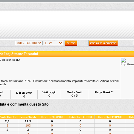
ia Ing. Simone Tarantini
ltaico detrazione 50%. Simulatore accatastamento impianti fotovoltaici. Articoli tecnici
abile.
al:
Voti oggi:
Media Voti:
Page Rank™
N� di Voti:
0
0
0 / 5
0
luta e commenta questo Sito
Visite Uniche
Visite Totali
Unici In TOP100
Totali In TOP100
Unici Out TOP100
Tot
2,3
12,5
0
0
0
1
103
0
0
0
2
2
0
0
0
2
2
0
0
0