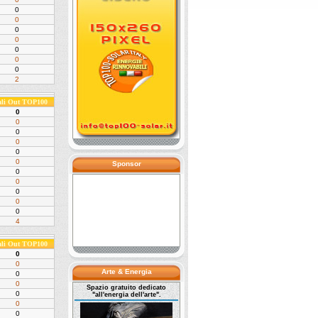
0
0
0
0
0
0
0
2
ali Out TOP100
0
0
0
0
0
0
Sponsor
0
0
0
0
0
4
ali Out TOP100
0
0
Arte & Energia
0
0
Spazio gratuito dedicato
0
"all'energia dell'arte".
0
0