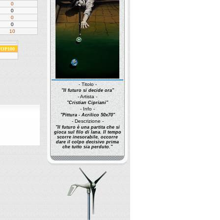
0
0
0
0
10
 TOP100
- Titolo -
"Il futuro si decide ora"
- Artista -
"Cristian Cipriani"
- Info -
"Pittura - Acrilico 50x70"
- Descrizione -
"Il futuro è una partita che si
gioca sul filo di lana. Il tempo
scorre inesorabile, occorre
dare il colpo decisivo prima
che tutto sia perduto."